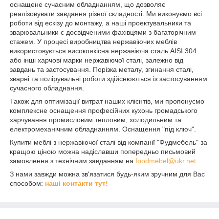
оснащене сучасним обладнанням, що дозволяє
реалізовувати завдання різної складності. Ми виконуємо всі
роботи від ескізу до монтажу, а наші проектувальники та
зварювальники є досвідченими фахівцями з багаторічним
стажем. У процесі виробництва нержавіючих меблів
використовується високоякісна нержавіюча сталь AISI 304
або інші харчові марки нержавіючої сталі, залежно від
завдань та застосування. Порізка металу, згинання сталі,
зварні та полірувальні роботи здійснюються із застосуванням
сучасного обладнання.
Також для оптимізації витрат наших клієнтів, ми пропонуємо
комплексне оснащення професійних кухонь громадського
харчування промисловим тепловим, холодильним та
електромеханічним обладнанням. Оснащення "під ключ".
Купити меблі з нержавіючої сталі від компанії "Фудмебель" за
кращою ціною можна надіславши попередньо письмовий
замовлення з технічним завданням на
foodmebel@ukr.net
.
З нами завжди можна зв'язатися будь-яким зручним для Вас
способом:
наші контакти тут!