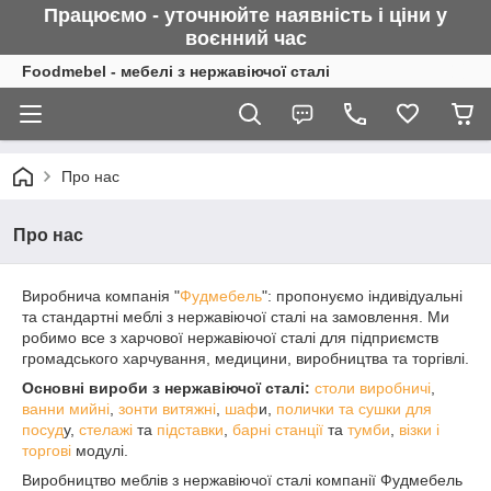
Працюємо - уточнюйте наявність і ціни у
воєнний
час
Foodmebel - мебелі з нержавіючої сталі
Про нас
Про нас
Виробнича компанія "
Фудмебель
": пропонуємо індивідуальні
та стандартні меблі з нержавіючої сталі на замовлення. Ми
робимо все з харчової нержавіючої сталі для підприємств
громадського харчування, медицини, виробництва та торгівлі.
Основні вироби з нержавіючої сталі:
столи виробничі
,
ванни мийні
,
зонти витяжні
,
шаф
и,
полички та сушки для
посуд
у,
стелажі
та
підставки
,
барні станції
та
тумби
,
візки і
торгові
модулі.
Виробництво меблів з нержавіючої сталі компанії Фудмебель