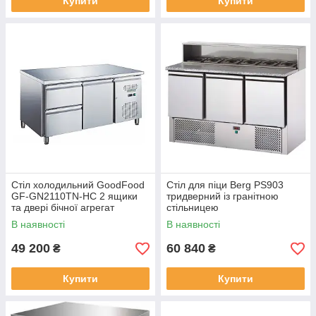
Купити
Купити
Стіл холодильний GoodFood
Стіл для піци Berg PS903
GF-GN2110TN-HC 2 ящики
тридверний із гранітною
та двері бічної агрегат
стільницею
В наявності
В наявності
49 200
60 840
₴
₴
Купити
Купити