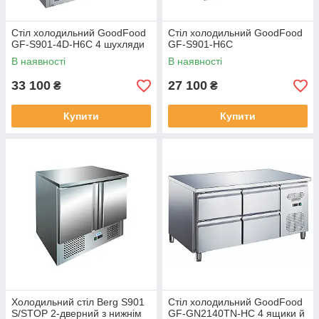
Стіл холодильний GoodFood
Стіл холодильний GoodFood
GF-S901-4D-H6C 4 шухляди
GF-S901-H6C
В наявності
В наявності
33 100
27 100
₴
₴
Купити
Купити
Холодильний стіл Berg S901
Стіл холодильний GoodFood
S/STOP 2-дверний з нижнім
GF-GN2140TN-HC 4 ящики й