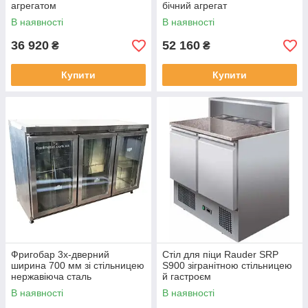
агрегатом
бічний агрегат
В наявності
В наявності
36 920
52 160
₴
₴
Купити
Купити
Фригобар 3х-дверний
Стіл для піци Rauder SRP
ширина 700 мм зі стільницею
S900 зігранітною стільницею
нержавіюча сталь
й гастроєм
В наявності
В наявності