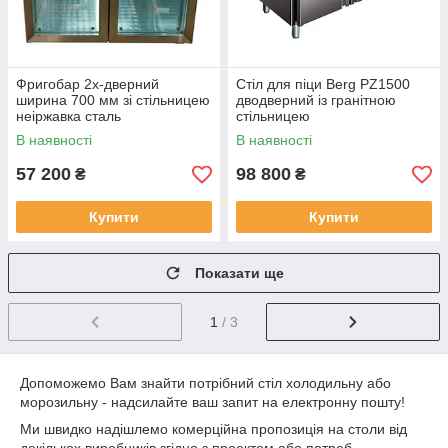
Фригобар 2х-дверний
Стіл для піци Berg PZ1500
ширина 700 мм зі стільницею
дводверний із гранітною
неіржавка сталь
стільницею
В наявності
В наявності
57 200
98 800
₴
₴
Купити
Купити
Показати ще
1
/ 3
Допоможемо Вам знайти потрібний стіл холодильну або
морозильну - надсилайте ваш запит на електронну пошту!
Ми швидко надішлемо комерційна пропозиція на столи від
декількох виробників згідно з проектом або потреб.