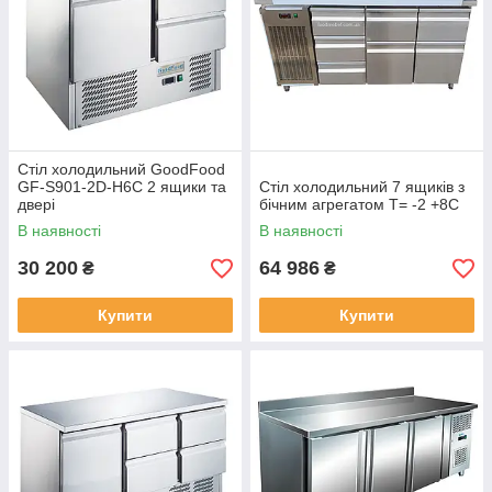
Стіл холодильний GoodFood
GF-S901-2D-H6C 2 ящики та
Стіл холодильний 7 ящиків з
двері
бічним агрегатом Т= -2 +8С
В наявності
В наявності
30 200
64 986
₴
₴
Купити
Купити