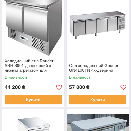
Холодильний стіл Rauder
SRH S901 дводверний з
Стіл холодильний Gooder
нижнім агрегатом для
GN4100TN 4х-дверний
маленьких приміщень
В наявності
В наявності
44 200
57 000
₴
₴
Купити
Купити