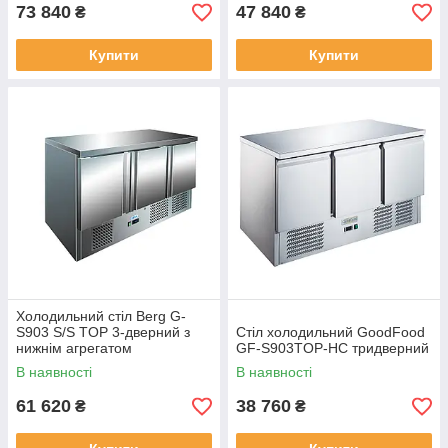
73 840
47 840
₴
₴
Купити
Купити
Холодильний стіл Berg G-
S903 S/S TOP 3-дверний з
Стіл холодильний GoodFood
нижнім агрегатом
GF-S903TOP-HC тридверний
В наявності
В наявності
61 620
38 760
₴
₴