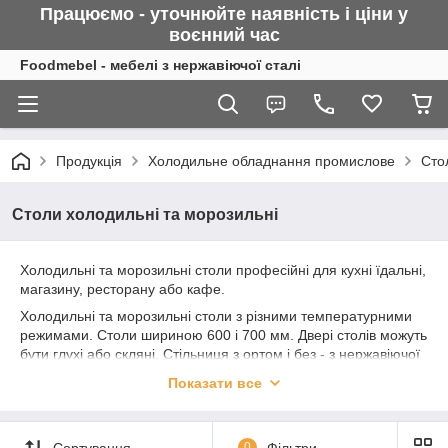
Працюємо - уточнюйте наявність і ціни у
воєнний
час
Foodmebel - мебелі з нержавіючої сталі
Продукція
Холодильне обладнання промислове
Сто
Столи холодильні та морозильні
Холодильні та морозильні столи професійні для кухні їдальні,
магазину, ресторану або кафе.
Холодильні та морозильні столи з різними температурними
режимами. Столи шириною 600 і 700 мм. Двері столів можуть
бути глухі або скляні. Стільниця з ортом і без - з нержавіючої
сталі або граніту. Купити надійний холодильний стіл з
Показати все
гарантією і доставкою завжди можна у нас на складі.
Пропонуємо готові столи від провідних європейських і
українських виробників: дводверні, тридверні, чотирьохдверні
Сортування
0
Фільтри