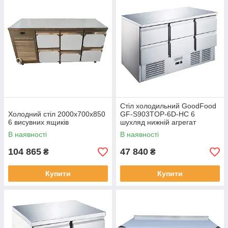
Стіл холодильний GoodFood
Холодний стіл 2000x700х850
GF-S903TOP-6D-HC 6
6 висувних ящиків
шухляд нижній агрегат
В наявності
В наявності
104 865
47 840
₴
₴
Купити
Купити