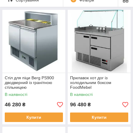
столи. Крім того, можна замовити столи холодильні з
висувними ящиками або об'єднані столи з індивідуальною
комплектацією.
Стіл для піци Berg PS900
Прилавок хот дог із
дводверний із гранітною
холодильним боксом
стільницею
FoodMebel
В наявності
В наявності
46 280
96 480
₴
₴
Купити
Купити