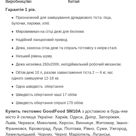
Виробництво
Китай
Гарантія 1 рік.
Призначений для замішування дріжджового тіста: піца,
булочки, пиріжки, хліб.
Мікровимикач на сітці дежі для безпеки.
Надійний ланцюговий привод.
Дежа, захисна сітка дежі та спіраль тістомісу з неірж.сталі.
Низький рівень шуму.
Дежа незнімна 260х200h, непідіймальний робочий механізм.
Об'єм дежі 10 л, разове завантаження тіста 2 — 6 кг, час
одного замішуючи 12-18 хв.
Одна швидкість обертання.
Швидкість обертання чаші 17 об/хв.
Швидкість обертання спіралі 170 об/хв.
Купить тестомес GoodFood SM10A
з доставкою в будь-яке
місто й селище України: Харків, Одеса, Дніпр, Запоріжжя,
Львів, Черкаси, Миколаяв, Херсон, Винниця, Житомир, Івано-
Франковск, Кіровоград, Луцк, Полтава, Рівно, Суми, Ужгород,
Хемельніцький, Чорних, Черніг, Маріопель, Луганськ,