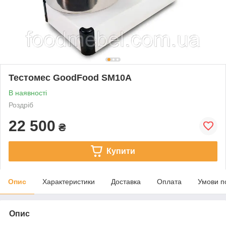
Тестомес GoodFood SM10A
В наявності
Роздріб
22 500
₴
Купити
Опис
Характеристики
Доставка
Оплата
Умови п
Опис