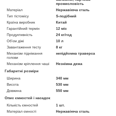
промисловість
Матеріал
Нержавіюча сталь
Тип тістомісу
S-подібний
Країна виробник
Китай
Гарантійний термін
12 міс
Продуктивність
24 кг/год
Об'єм діжі
10 л
Завантаження тесту
8 кг
Механізм піднімання
непідйомна траверса
голови
Механізм кріплення чаші
Незнімна дежа
Габаритні розміри
Ширина
340 мм
Висота
530 мм
Довжина
550 мм
Опис ємностей і насадок
Кількість ємностей
1 шт.
Матеріал ємності
Нержавіюча сталь