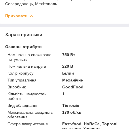
Северодонець, Мелітополь.
Приховати
Характеристики
Основні атрибути
Номінальна споживана
750 Вт
потужність
Номінальна напруга
220 В
Колір корпусу
Білий
Тип управління
Механічне
Виробник
GoodFood
Кількість швидкостей
1
роботи
Вид обладнання
Тістоміс
Максимальна швидкість
170 об/хв
обертання
Сфера використання
Fast-food, HoReCa, Торгові
магазини, Харчова