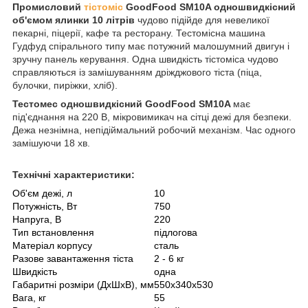
Промисловий
тістоміс
GoodFood SM10A одношвидкісний
об'ємом ялинки 10 літрів
чудово підійде для невеликої
пекарні, піцерії, кафе та ресторану. Тестомісна машина
Гудфуд спірального типу має потужний малошумний двигун і
зручну панель керування. Одна швидкість тістоміса чудово
справляються із замішуванням дріжджового тіста (піца,
булочки, пиріжки, хліб).
Тестомес одношвидкісний GoodFood SM10A
має
під'єднання на 220 В, мікровимикач на сітці дежі для безпеки.
Дежа незнімна, непідіймальний робочий механізм. Час одного
замішуючи 18 хв.
Технічні характеристики:
Об'єм дежі, л
10
Потужність, Вт
750
Напруга, В
220
Тип встановлення
підлогова
Матеріал корпусу
сталь
Разове завантаження тіста
2 - 6 кг
Швидкість
одна
Габаритні розміри (ДхШхВ), мм
550х340х530
Вага, кг
55