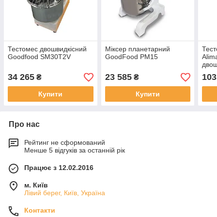
Тестомес двошвидкісний
Міксер планетарний
Тес
Goodfood SM30T2V
GoodFood PM15
Alim
двош
34 265
23 585
103
₴
₴
Купити
Купити
Про нас
Рейтинг не сформований
Менше 5 відгуків за останній рік
Працює з 12.02.2016
м. Київ
Лівий берег, Київ, Україна
Контакти