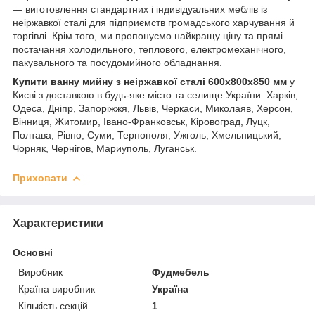
— виготовлення стандартних і індивідуальних меблів із
неіржавкої сталі для підприємств громадського харчування й
торгівлі. Крім того, ми пропонуємо найкращу ціну та прямі
постачання холодильного, теплового, електромеханічного,
пакувального та посудомийного обладнання.
Купити ванну мийну з неіржавкої сталі 600х800х850 мм
у
Києві з доставкою в будь-яке місто та селище України: Харків,
Одеса, Дніпр, Запоріжжя, Львів, Черкаси, Миколаяв, Херсон,
Вінниця, Житомир, Івано-Франковськ, Кіровоград, Луцк,
Полтава, Рівно, Суми, Тернополя, Ужголь, Хмельницький,
Чорняк, Чернігов, Мариуполь, Луганськ.
Приховати
Характеристики
Основні
Виробник
Фудмебель
Країна виробник
Україна
Кількість секцій
1