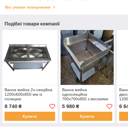
Всі умови повернення
Подібні товари компанії
Ванна мийна 2х-секційна
Ванна мийна
Ванн
1200х600х850 мм із
односекційна
двос
полицею
700х700х850 з високими
1200
бортами та полицею з
з не
8 740
5 980
6 6
₴
₴
нержавіючої сталі
Купити
Купити