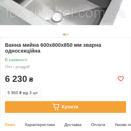
Ванна мийна 600х800х850 мм зварна
односекційна
В наявності
Опт і роздріб
6 230
₴
5 960 ₴
від 3 шт.
Купити
Опис
Характеристики
Доставка
Оплата
Умови п