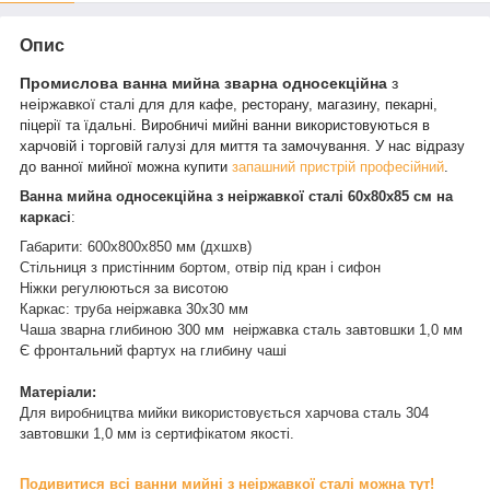
Опис
Промислова ванна мийна зварна односекційна
з
неіржавкої сталі для
для кафе, ресторану, магазину, пекарні,
піцерії та їдальні. Виробничі мийні ванни використовуються в
харчовій і торговій галузі для миття та замочування. У нас відразу
до ванної мийної можна купити
запашний пристрій професійний
.
Ванна мийна односекційна з неіржавкої сталі 60х80х85 см на
каркасі
:
Габарити: 600х800х850 мм (дхшхв)
Стільниця з пристінним бортом, отвір під кран і сифон
Ніжки регулюються за висотою
Каркас: труба неіржавка 30х30 мм
Чаша зварна глибиною 300 мм неіржавка сталь завтовшки 1,0 мм
Є фронтальний фартух на глибину чаші
Матеріали:
Для виробництва мийки використовується харчова сталь 304
завтовшки 1,0 мм із сертифікатом якості.
Подивитися всі ванни мийні з неіржавкої сталі можна тут!