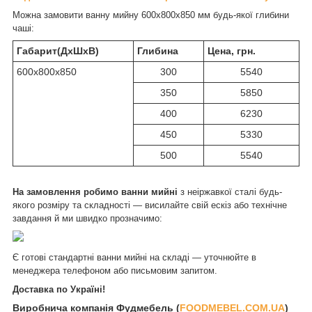
Можна замовити ванну мийну 600х800х850 мм будь-якої глибини
чаші:
Габарит(ДхШхВ)
Глибина
Цена, грн.
600х800х850
300
5540
350
5850
400
6230
450
5330
500
5540
На замовлення робимо ванни мийні
з неіржавкої сталі будь-
якого розміру та складності — висилайте свій ескіз або технічне
завдання й ми швидко прозначимо:
Є готові стандартні ванни мийні на складі — уточнюйте в
менеджера телефоном або письмовим запитом.
Доставка по Україні!
Виробнича компанія Фудмебель (
FOODMEBEL.СOM.UA
)