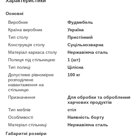
Характеристики
Основні
Виробник
Фудмебель
Країна виробник
Україна
Тип столу
Пристінний
Конструкція столу
Суцільнозварна
Матеріал каркаса столу
Нержавіюча сталь
Полиця під стільницею
1 (шт)
Тип полиці
Цілісна
Допустиме рівномірне
100 кг
розподілене
навантаження на
стільницю
Призначення
Для обробки та оброблення
харчових продуктів
Тип меблів
стіл
Особливості
Наявність борту
Матеріал стільниці
Нержавіюча сталь
Габаритні розміри