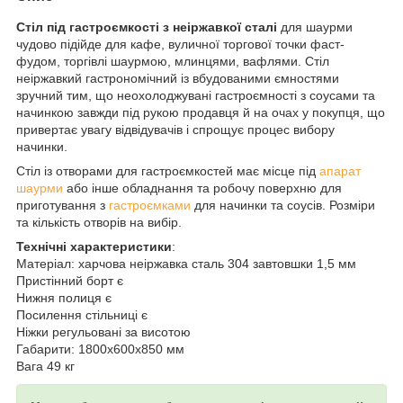
Стіл під гастроємкості з неіржавкої сталі
для шаурми
чудово підійде для кафе, вуличної торгової точки фаст-
фудом, торгівлі шаурмою, млинцями, вафлями. Стіл
неіржавкий гастрономічний із вбудованими ємностями
зручний тим, що неохолоджувані гастроємності з соусами та
начинкою завжди під рукою продавця й на очах у покупця, що
привертає увагу відвідувачів і спрощує процес вибору
начинки.
Стіл із отворами для гастроємкостей має місце під
апарат
шаурми
або інше обладнання та робочу поверхню для
приготування з
гастроємками
для начинки та соусів. Розміри
та кількість отворів на вибір.
Технічні характеристики
:
Матеріал: харчова неіржавка сталь 304 завтовшки 1,5 мм
Пристінний борт є
Нижня полиця є
Посилення стільниці є
Ніжки регульовані за висотою
Габарити: 1800х600х850 мм
Вага 49 кг