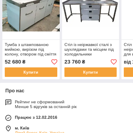
Тумба з штампованою
Стіл із неіржавкої сталі з
Стіл
мийкою, вирізом під
шухлядами та місцем під
неір
колону, отвором під сміття
холодильники
для 
з неіржавкої сталі для
52 680
23 760
₴
₴
від
зони барбекю
Купити
Купити
Про нас
Рейтинг не сформований
Менше 5 відгуків за останній рік
Працює з 12.02.2016
м. Київ
Лівий берег, Київ, Україна