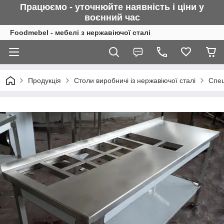
Працюємо - уточнюйте наявність і ціни у
воєнний
час
Foodmebel - мебелі з нержавіючої сталі
Продукція
Столи виробничі із нержавіючої сталі
Спец