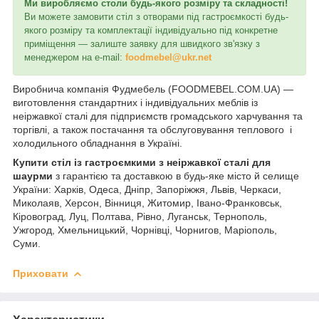
Ми виробляємо столи будь-якого розміру та складності!
Ви можете замовити стіл з отворами під гастроємкості будь-
якого розміру та комплектації індивідуально під конкретне
приміщення — залиште заявку для швидкого зв'язку з
менеджером на e-mail:
foodmebel@ukr.net
Виробнича компанія Фудмебель (FOODMEBEL.СOM.UA) —
виготовлення стандартних і індивідуальних меблів із
неіржавкої сталі для підприємств громадського харчування та
торгівлі, а також постачання та обслуговування теплового і
холодильного обладнання в Україні.
Купити стіл із гастроємкими з неіржавкої сталі для
шаурми
з гарантією та доставкою в будь-яке місто й селище
України: Харків, Одеса, Дніпр, Запоріжжя, Львів, Черкаси,
Миколаяв, Херсон, Вінниця, Житомир, Івано-Франковськ,
Кіровоград, Луц, Полтава, Рівно, Луганськ, Тернополь,
Ужгород, Хмельницький, Чорнівці, Чорнигов, Маріополь,
Суми.
Приховати