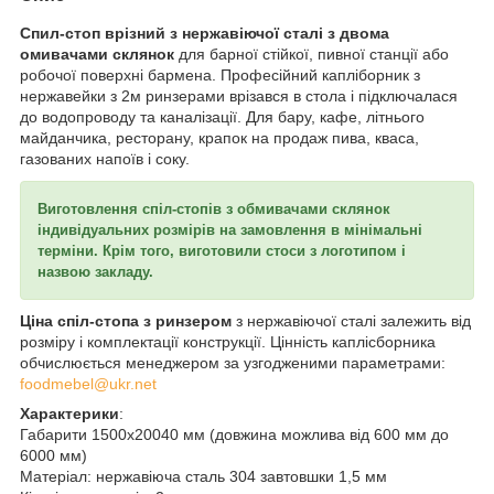
Спил-стоп врізний з нержавіючої сталі з двома
омивачами склянок
для барної стійкої, пивної станції або
робочої поверхні бармена. Професійний капліборник з
нержавейки з 2м ринзерами врізався в стола і підключалася
до водопроводу та каналізації. Для бару, кафе, літнього
майданчика, ресторану, крапок на продаж пива, кваса,
газованих напоїв і соку.
Виготовлення спіл-стопів з обмивачами склянок
індивідуальних розмірів на замовлення в мінімальні
терміни. Крім того, виготовили стоси з логотипом і
назвою закладу.
Ціна спіл-стопа з ринзером
з нержавіючої сталі залежить від
розміру і комплектації конструкції. Цінність каплісборника
обчислюється менеджером за узгодженими параметрами:
foodmebel@ukr.net
Характерики
:
Габарити 1500x20040 мм (довжина можлива від 600 мм до
6000 мм)
Матеріал: нержавіюча сталь 304 завтовшки 1,5 мм