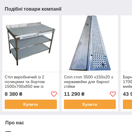
Подібні товари компанії
Стіл виробничий із 2
Спіл стоп 3500 x150х20 з
Барн
полицями та бортом
нержавейки для барної
1700
1500х700х850 мм із
стійки
мийк
неіржавкої сталі
гаст
8 380
11 290
43 
₴
₴
для
Купити
Купити
Про нас