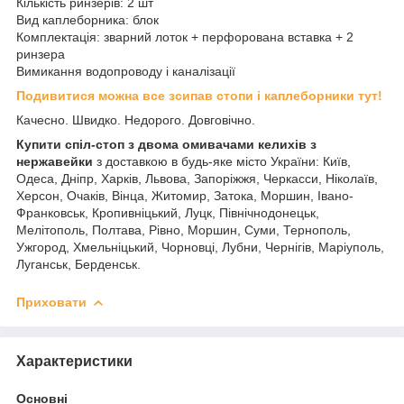
Кількість ринзерів: 2 шт
Вид каплеборника: блок
Комплектація: зварний лоток + перфорована вставка + 2
ринзера
Вимикання водопроводу і каналізації
Подивитися можна все зсипав стопи і каплеборники тут!
Качесно. Швидко. Недорого. Довговічно.
Купити спіл-стоп з двома омивачами келихів з
нержавейки
з доставкою в будь-яке місто України: Київ,
Одеса, Дніпр, Харків, Львова, Запоріжжя, Черкасси, Ніколаїв,
Херсон, Очаків, Вінца, Житомир, Затока, Моршин, Івано-
Франковськ, Кропивніцький, Луцк, Північнодонецьк,
Мелітополь, Полтава, Рівно, Моршин, Суми, Тернополь,
Ужгород, Хмельніцький, Чорновці, Лубни, Чернігів, Маріуполь,
Луганськ, Берденськ.
Приховати
Характеристики
Основні