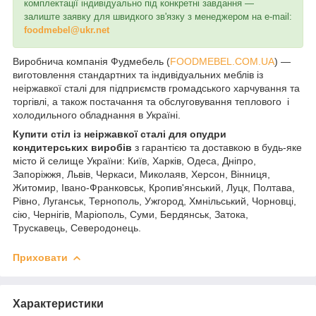
комплектації індивідуально під конкретні завдання —
залиште заявку для швидкого зв'язку з менеджером на e-mail:
foodmebel@ukr.net
Виробнича компанія Фудмебель (
FOODMEBEL.СOM.UA
) —
виготовлення стандартних та індивідуальних меблів із
неіржавкої сталі для підприємств громадського харчування та
торгівлі, а також постачання та обслуговування теплового і
холодильного обладнання в Україні.
Купити стіл із неіржавкої сталі для опудри
кондитерських виробів
з гарантією та доставкою в будь-яке
місто й селище України: Київ, Харків, Одеса, Дніпро,
Запоріжжя, Львів, Черкаси, Миколаяв, Херсон, Вінниця,
Житомир, Івано-Франковськ, Кропив'янський, Луцк, Полтава,
Рівно, Луганськ, Тернополь, Ужгород, Хмнільський, Чорновці,
сію, Чернігів, Маріополь, Суми, Бердянськ, Затока,
Трускавець, Северодонець.
Приховати
Характеристики