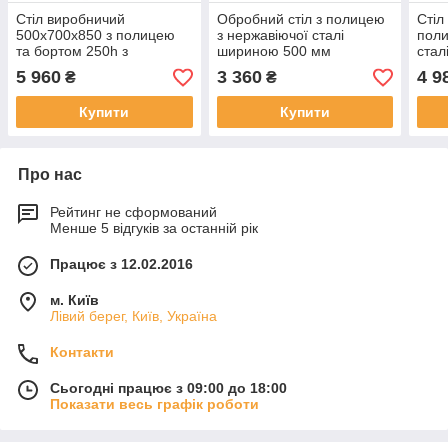
Стіл виробничий
Обробний стіл з полицею
Стіл
500х700х850 з полицею
з нержавіючої сталі
поли
та бортом 250h з
шириною 500 мм
стал
нержавіючої сталі
5 960
3 360
4 9
₴
₴
Купити
Купити
Про нас
Рейтинг не сформований
Менше 5 відгуків за останній рік
Працює з 12.02.2016
м. Київ
Лівий берег, Київ, Україна
Контакти
Сьогодні працює з 09:00 до 18:00
Показати весь графік роботи