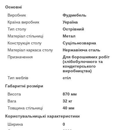
Основні
Виробник
Фудмебель
Країна виробник
Україна
Тип столу
Острівний
Матеріал стільниці
Метал
Конструкція столу
Суцільнозварна
Матеріал каркаса столу
Нержавіюча сталь
Призначення
Для борошняних робіт
(хлібобулочного та
кондитерського
виробництва)
Тип меблів
стіл
Габаритні розміри
Висота
870 мм
Вага
32 кг
Товщина стільниці
40 мм
Користувальницькі характеристики
Ширина
0