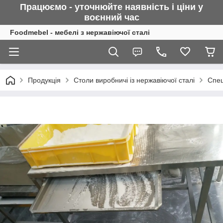
Працюємо - уточнюйте наявність і ціни у
воєнний
час
Foodmebel - мебелі з нержавіючої сталі
Продукція
Столи виробничі із нержавіючої сталі
Спец