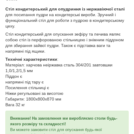
Стіл кондитерський для опудриння із нержавіючої сталі
для посипання пудри на кондитерські вироби. Зручний і
функціональний стіл для роботи з пудрою в кондитерському
цеху.
Стіл кондитерський для опускання зефіру та печива являє
собою стіл із перфорованою стільницею і знімним піддоном
для збирання зайвої пудри. Також є підставка ваги та
напрямні під ящики.
Технічні характеристики
:
Матеріал: харчова неіржавка сталь 304/201 завтовшки
1,0/1,2/1,5 мм
Піддон є
напрямні під тару є
Посилення стільниці є
Ніжки регульовані за висотою
Габарити: 1800х800х870 мм
Вага 32 кг
Внимание! На замовлення ми виробляємо столи будь-
якого розміру та складності!
Ви можете замовити стіл для опускання будь-якої