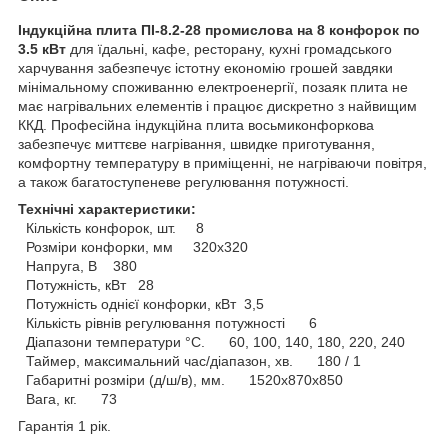
Індукційна плита ПІ-8.2-28 промислова на 8 конфорок
по
3.5 кВт
для їдальні, кафе, ресторану, кухні громадського
харчування забезпечує істотну економію грошей завдяки
мінімальному споживанню електроенергії, позаяк плита не
має нагрівальних елементів і працює дискретно з найвищим
ККД. Професійна індукційна плита восьмиконфоркова
забезпечує миттєве нагрівання, швидке приготування,
комфортну температуру в приміщенні, не нагріваючи повітря,
а також багатоступеневе регулювання потужності.
Технічні характеристики:
Кількість конфорок, шт. 8
Розміри конфорки, мм 320х320
Напруга, В 380
Потужність, кВт 28
Потужність однієї конфорки, кВт 3,5
Кількість рівнів регулювання потужності 6
Діапазони температури °C. 60, 100, 140, 180, 220, 240
Таймер, максимальний час/діапазон, хв. 180 / 1
Габаритні розміри (д/ш/в), мм. 1520х870х850
Вага, кг. 73
Гарантія 1 рік.