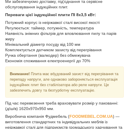
Ми забезпечуємо доставку, під'єднання та сервісне
обслуговування індукційних плит.
Переваги цієї індукційної плити ПІ 8х3,5 кВт:
Потужний корпус із неіржавкої сталі високої якості
Регулюється: таймер, потужність, температура
Наявність знімних фільтрів для вловлювання пилу та парів
жиру
Мінімальний діаметр посуду від 100 мм
Комплектується датчиком захисту від перегрівання
Ручка обертання (валкодер) без обмежувача
Економія споживання електроенергії до 70%
Внимание!
Плита має вбудований захист від перегрівання та
перепаду напруги, але однаково забороняється експлуатація
індукційних плит без стабілізатора або реле напруги. Це
забезпечить довгу та безтурботну експлуатацію.
Під час перевезення треба враховувати розмір у пакованні:
(д/ш/в) 1620х970х950 мм.
Виробнича компанія Фудмебель (
FOODMEBEL.СOM.UA
) —
виготовлення стандартних та індивідуальних меблів із
неіржавкої сталі для підприємств громадського харчування та