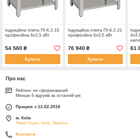
Індукційна плита ПІ-6.2-15
Індукційна плита ПІ-6.2-21
Інду
професійна 6х2,5 кВт
професійна 6х3,5 кВт
4x3,
напо
їдал
54 560
76 940
61 
₴
₴
Купити
Купити
Про нас
Рейтинг не сформований
Менше 5 відгуків за останній рік
Працює з 12.02.2016
м. Київ
Лівий берег, Київ, Україна
Контакти