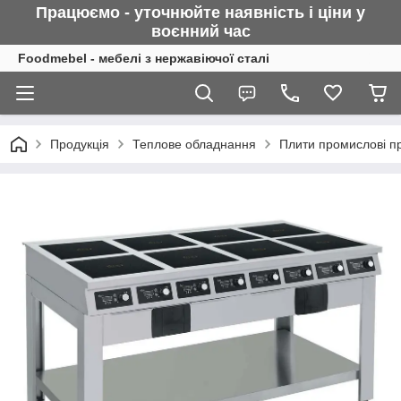
Працюємо - уточнюйте наявність і ціни у
воєнний
час
Foodmebel - мебелі з нержавіючої сталі
Продукція
Теплове обладнання
Плити промислові про