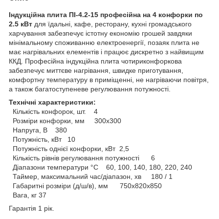
Індукційна плита ПІ-4.2-15 професійна на 4 конфорки
по
2.5 кВт
для їдальні, кафе, ресторану, кухні громадського
харчування забезпечує істотну економію грошей завдяки
мінімальному споживанню електроенергії, позаяк плита не
має нагрівальних елементів і працює дискретно з найвищим
ККД. Професійна індукційна плита чотириконфоркова
забезпечує миттєве нагрівання, швидке приготування,
комфортну температуру в приміщенні, не нагріваючи повітря,
а також багатоступеневе регулювання потужності.
Технічні характеристики:
Кількість конфорок, шт. 4
Розміри конфорки, мм 300х300
Напруга, В 380
Потужність, кВт 10
Потужність однієї конфорки, кВт 2,5
Кількість рівнів регулювання потужності 6
Діапазони температури °C 60, 100, 140, 180, 220, 240
Таймер, максимальний час/діапазон, хв 180 / 1
Габаритні розміри (д/ш/в), мм 750х820х850
Вага, кг 37
Гарантія 1 рік.