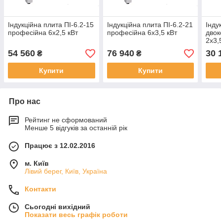
Індукційна плита ПІ-6.2-15
Індукційна плита ПІ-6.2-21
Інду
професійна 6х2,5 кВт
професійна 6х3,5 кВт
дво
2х3,
54 560
76 940
30 
₴
₴
Купити
Купити
Про нас
Рейтинг не сформований
Менше 5 відгуків за останній рік
Працює з 12.02.2016
м. Київ
Лівий берег, Київ, Україна
Контакти
Сьогодні вихідний
Показати весь графік роботи