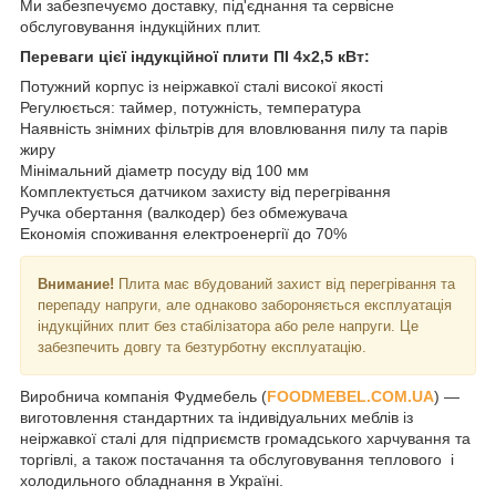
Ми забезпечуємо доставку, під'єднання та сервісне
обслуговування індукційних плит.
Переваги цієї індукційної плити ПІ 4х2,5 кВт:
Потужний корпус із неіржавкої сталі високої якості
Регулюється: таймер, потужність, температура
Наявність знімних фільтрів для вловлювання пилу та парів
жиру
Мінімальний діаметр посуду від 100 мм
Комплектується датчиком захисту від перегрівання
Ручка обертання (валкодер) без обмежувача
Економія споживання електроенергії до 70%
Внимание!
Плита має вбудований захист від перегрівання та
перепаду напруги, але однаково забороняється експлуатація
індукційних плит без стабілізатора або реле напруги. Це
забезпечить довгу та безтурботну експлуатацію.
Виробнича компанія Фудмебель (
FOODMEBEL.СOM.UA
) —
виготовлення стандартних та індивідуальних меблів із
неіржавкої сталі для підприємств громадського харчування та
торгівлі, а також постачання та обслуговування теплового і
холодильного обладнання в Україні.