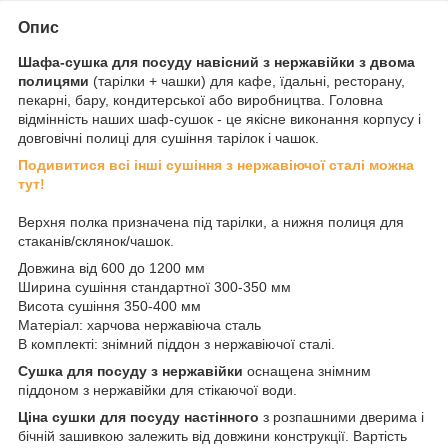
Опис
Шафа-сушка для посуду навісний з нержавійки з двома
полицями
(тарілки + чашки) для кафе, їдальні, ресторану,
пекарні, бару, кондитерської або виробництва. Головна
відмінність наших шаф-сушок - це якісне виконання корпусу і
довговічні полиці для сушіння тарілок і чашок.
Подивитися всі інші сушіння з нержавіючої сталі можна
тут!
Верхня полка призначена під тарілки, а нижня полиця для
стаканів/склянок/чашок.
Довжина від 600 до 1200 мм
Ширина сушіння стандартної 300-350 мм
Висота сушіння 350-400 мм
Матеріал: харчова нержавіюча сталь
В комплекті: знімний піддон з нержавіючої сталі.
Сушка для посуду з нержавійки
оснащена знімним
піддоном з нержавійки для стікаючої води.
Ціна сушки для посуду настінного
з розпашними дверима і
бічній зашивкою залежить від довжини конструкції. Вартість