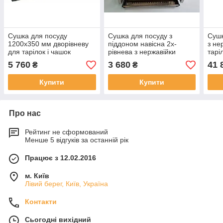
Сушка для посуду
Сушка для посуду з
Сушк
1200x350 мм дворівневу
піддоном навісна 2х-
з не
для тарілок і чашок
рівнева з нержавійки
тарі
5 760
3 680
41 
₴
₴
Купити
Купити
Про нас
Рейтинг не сформований
Менше 5 відгуків за останній рік
Працює з 12.02.2016
м. Київ
Лівий берег, Київ, Україна
Контакти
Сьогодні вихідний