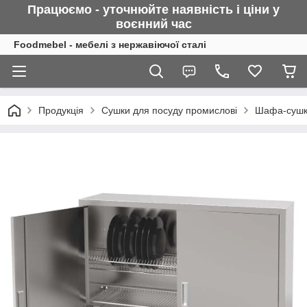
Працюємо - уточнюйте наявність і ціни у
воєнний
час
Foodmebel - мебелі з нержавіючої сталі
Продукція
Сушки для посуду промислові
Шафа-сушка