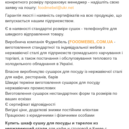
конкретного розміру прораховує менеджер - надішліть свою
заявку на пошту:
foodmebel@ukr.net
Гарантія якості і наявність сертифікатів на всю продукцію, що
випускається нашим підприємством.
Є в наявності стандартні розміри сушок - телефонуйте для
швидкого відправлення товару.
Виробнича компанія Фудмебель (
FOODMEBEL.СOM.UA
-
виготовлення стандартної та індивідуальної меблів з
нержавіючої сталі для підприємств громадського харчування і
торгівлі, а також постачання і обслуговування теплового та
холодильного обладнання в Україні.
Власне виробництво сушарок для посуду із нержавіючої сталі
для кафе, ресторанів, барів
Швидкі терміни виготовлення сушарок для посуду
нержавіючих промислових
Виготовлення сушарок нестандартних форм та розмірів по
ваших ескізах
Є сертифікат відповідності
Вигідні ціни, додаткові знижки постійним клієнтам
Працюємо з юридичними і фізичними особами
Купить шкаф сушку для посуды и тарелок из
нержавеющей стали
для кафе и столовой в Киеве с