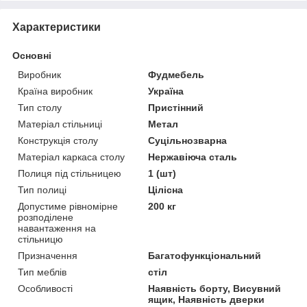
Характеристики
Основні
Виробник
Фудмебель
Країна виробник
Україна
Тип столу
Пристінний
Матеріал стільниці
Метал
Конструкція столу
Суцільнозварна
Матеріал каркаса столу
Нержавіюча сталь
Полиця під стільницею
1 (шт)
Тип полиці
Цілісна
Допустиме рівномірне
200 кг
розподілене
навантаження на
стільницю
Призначення
Багатофункціональний
Тип меблів
стіл
Особливості
Наявність борту, Висувний
ящик, Наявність дверки