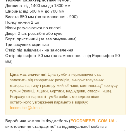
Довжина: від 1400 мм до 1800 мм
Ширина: від 500 мм до 700 мм
Висота 850 мм (на замовлення - 900)
Полку нижня 2 шт
Ніжки регулюються по висоті
Двері: 2 шт. розстібні або купе
Борт: пристінний (за замовчуванням)
Три висувних скриньки
Отвір під змішувач - на замовлення
Отвір під сифон: 50 мм (на замовлення - під Евросифон 90
мм)
Ціна має значення!
Ціна тумби з нержавіючої сталі
залежить від габаритних розмірів, використовуваних
матеріалів, типу і розміру мийної чаші, комплектації корпусу
тумби (полиці, ящики, бортики, надбудови, отвори, інше).
Розрахунок вартості тумби робить менеджер після
остаточного узгодження параметрів виробу:
foodmebel@ukr.net
.
Виробнича компанія Фудмебель (
FOODMEBEL.СOM.UA
-
виготовлення стандартної та індивідуальної меблів з