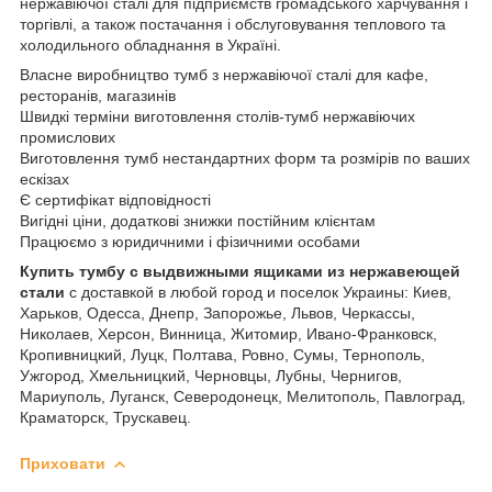
нержавіючої сталі для підприємств громадського харчування і
торгівлі, а також постачання і обслуговування теплового та
холодильного обладнання в Україні.
Власне виробництво тумб з нержавіючої сталі для кафе,
ресторанів, магазинів
Швидкі терміни виготовлення столів-тумб нержавіючих
промислових
Виготовлення тумб нестандартних форм та розмірів по ваших
ескізах
Є сертифікат відповідності
Вигідні ціни, додаткові знижки постійним клієнтам
Працюємо з юридичними і фізичними особами
Купить тумбу с выдвижными ящиками из нержавеющей
стали
с доставкой в любой город и поселок Украины: Киев,
Харьков, Одесса, Днепр, Запорожье, Львов, Черкассы,
Николаев, Херсон, Винница, Житомир, Ивано-Франковск,
Кропивницкий, Луцк, Полтава, Ровно, Сумы, Тернополь,
Ужгород, Хмельницкий, Черновцы, Лубны, Чернигов,
Мариуполь, Луганск, Северодонецк, Мелитополь, Павлоград,
Краматорск, Трускавец.
Приховати