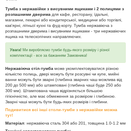
Тумба з нержавійки з висувними ящиками і 2 полицями з
розпашними дверима
для кафе, ресторану, їдальні,
магазини, пекарні або кондитерської, медицини або торгівлі,
кав'ярні, літньої кухні та фуд-корту. Тумба нержавіюча з
розпашними дверима і висувними ящиками - три нержавіючих
ящика на телескопічних направляючих.
Увага!
Ми виробляємо тумби будь-якого розміру і різної
комплектації - все за бажанням Замовника!
Нержавіюча стіл-тумба
може укомплектовуватися різною
кількістю полиць, двері можуть бути розсувні чи купе, мийні
ванни можуть бути зварні (глибина зварних чаш можлива від
200 до 500 мм) або штамповані (глибина чаші буде 250 або
300 мм). Штампована чаша відрізняється більшою
гігієнічністю, але має обмеження за розміром і глибиною.
Зварні чаші можуть бути будь-яких розмірів і глибини.
Подивитися всі інші столи-тумби з нержавійки можна
тут!
Матеріал
: нержавіюча сталь 304 або 201, товщина 1.0-1.2 мм
Технічні характеристики тумби: