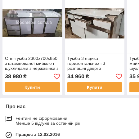
Стіл-тумба 2300х700х850
Тумба 3 ящика
Тумб
з штампованої мийкою і
горизонтальних і 3
мийк
шухлядами з нержавійки з
розпашні двері з
шухл
місцем під холодильник
нержавіючої сталі
неір
38 980
34 960
35 
₴
₴
Купити
Купити
Про нас
Рейтинг не сформований
Менше 5 відгуків за останній рік
Працює з 12.02.2016