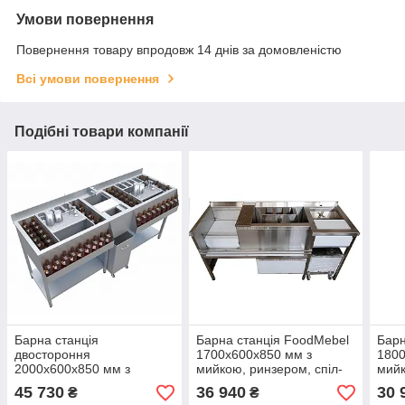
Умови повернення
Повернення товару впродовж 14 днів за домовленістю
Всі умови повернення
Подібні товари компанії
Барна станція
Барна станція FoodMebel
Барн
двостороння
1700х600х850 мм з
1800
2000х600х850 мм з
мийкою, ринзером, спіл-
мийк
мийкою посередині та
стопом і висувним ящиком
сміт
45 730
36 940
30 
₴
₴
рухомими спил-стопами