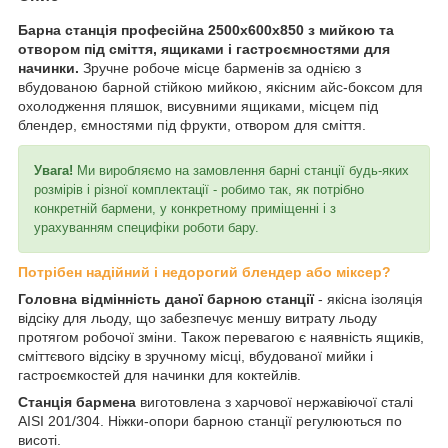
Барна станція професійна 2500х600х850 з мийкою та
отвором під сміття, ящиками і гастроємностями для
начинки.
Зручне робоче місце барменів за однією з
вбудованою барной стійкою мийкою,
якісним айс-боксом для
охолодження пляшок, висувними ящиками, місцем під
блендер, ємностями під фрукти, отвором
для сміття.
Увага!
Ми виробляємо на замовлення барні станції будь-яких
розмірів і різної комплектації - робимо так, як потрібно
конкретній бармени, у конкретному приміщенні і з
урахуванням специфіки роботи бару.
Потрібен надійний і недорогий блендер або міксер?
Головна відмінність даної барною станції
- якісна ізоляція
відсіку для льоду, що забезпечує меншу витрату льоду
протягом робочої зміни. Також перевагою є наявність ящиків,
сміттєвого відсіку в зручному місці, вбудованої мийки і
гастроємкостей для начинки для коктейлів.
Станція бармена
виготовлена з харчової нержавіючої сталі
AISI 201/304.
Ніжки-опори барною станції регулюються по
висоті.