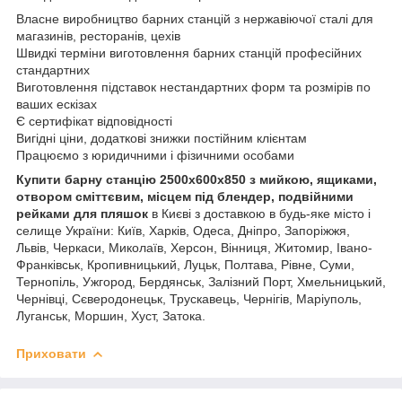
Власне виробництво барних станцій з нержавіючої сталі для
магазинів, ресторанів, цехів
Швидкі терміни виготовлення барних станцій професійних
стандартних
Виготовлення підставок нестандартних форм та розмірів по
ваших ескізах
Є сертифікат відповідності
Вигідні ціни, додаткові знижки постійним клієнтам
Працюємо з юридичними і фізичними особами
Купити барну станцію 2500х600х850 з мийкою, ящиками,
отвором сміттєвим, місцем під блендер, подвійними
рейками для пляшок
в Києві з доставкою в будь-яке місто і
селище України: Київ, Харків, Одеса, Дніпро, Запоріжжя,
Львів, Черкаси, Миколаїв, Херсон, Вінниця, Житомир, Івано-
Франківськ, Кропивницький, Луцьк, Полтава, Рівне, Суми,
Тернопіль, Ужгород, Бердянськ, Залізний Порт, Хмельницький,
Чернівці, Сєверодонецьк, Трускавець, Чернігів, Маріуполь,
Луганськ, Моршин, Хуст, Затока.
Приховати