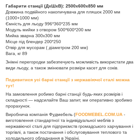
Габарити станції (ДхШхВ): 2500х600х850 мм
Довжина подвійного накопичувача для пляшок 2000 мм
(1000+1000 мм)
Ємність для льоду 996*360*235 мм
Модуль мийки з отвором 500*600*200 мм
Мийка зварна 300х300 мм
Місце під блендер 200*250
Отвір для мусорам ( діаметром 200 мм)
Вага, кг 89
Знімні перегородки забезпечують можливість використати два
види льоду, а також змінювати розміри касет для соків.
Подивитися усі барні станції з нержавіючої сталі можна
тут!
На замовлення робимо барні станції будь-яких розмірів і
складності ― надсилайте Ваш запит, ми оперативно зробимо
прорахунок.
Виробнича компанія Фудмебель (
FOODMEBEL.СOM.UA
-
виготовлення стандартної та індивідуальної меблів з
нержавіючої сталі для підприємств громадського харчування і
торгівлі, а також постачання і обслуговування теплового та
холодильного обладнання в Україні.