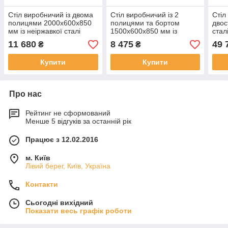
Стіл виробничий із двома
Стіл виробничий із 2
Стіл
полицями 2000х600х850
полицями та бортом
двос
мм із неіржавкої сталі
1500х600х850 мм із
стал
неіржавкої сталі
11 680
8 475
49 
₴
₴
Купити
Купити
Про нас
Рейтинг не сформований
Менше 5 відгуків за останній рік
Працює з 12.02.2016
м. Київ
Лівий берег, Київ, Україна
Контакти
Сьогодні вихідний
Показати весь графік роботи