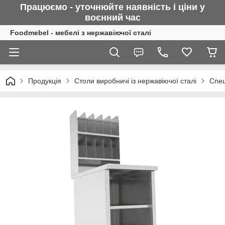
Працюємо - уточнюйте наявність і ціни у
воєнний
час
Foodmebel - мебелі з нержавіючої сталі
Продукція
Столи виробничі із нержавіючої сталі
Спец