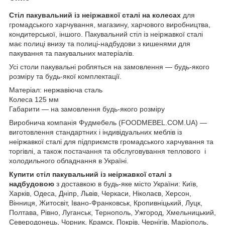
Стіл пакувальний із неіржавкої сталі на колесах
для
громадського харчування, магазину, харчового виробництва,
кондитерської, іншого. Пакувальний стіл із неіржавкої сталі
має полиці внизу та полиці-надбудови з кишенями для
пакування та пакувальних матеріалів.
Усі столи пакувальні робляться на замовлення — будь-якого
розміру та будь-якої комплектації.
Матеріал: нержавіюча сталь
Колеса 125 мм
Габарити — на замовлення будь-якого розміру
Виробнича компанія Фудмебель (FOODMEBEL.СOM.UA) —
виготовлення стандартних і індивідуальних меблів із
неіржавкої сталі для підприємств громадського харчування та
торгівлі, а також постачання та обслуговування теплового і
холодильного обладнання в Україні.
Купити стіл пакувальний із неіржавкої сталі з
надбудовою
з доставкою в будь-яке місто України: Київ,
Харків, Одеса, Дніпр, Львів, Черкаси, Ніколаєв, Херсон,
Вінниця, Житосвіт, Івано-Франковськ, Кропивніцький, Луцк,
Полтава, Рівно, Луганськ, Тернополь, Ужгород, Хмельницький,
Северодонець, Чорник, Крамск, Покрів, Чернігів, Маріополь,