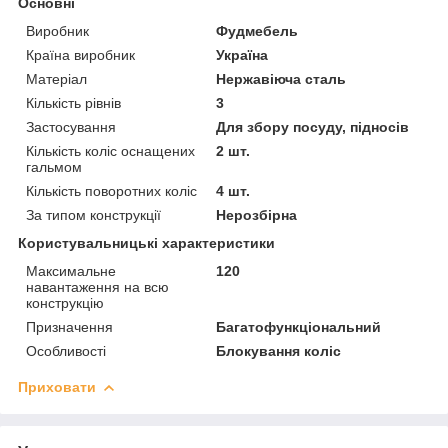
Основні
Виробник
Фудмебель
Країна виробник
Україна
Матеріал
Нержавіюча сталь
Кількість рівнів
3
Застосування
Для збору посуду, підносів
Кількість коліс оснащених
2 шт.
гальмом
Кількість поворотних коліс
4 шт.
За типом конструкції
Нерозбірна
Користувальницькі характеристики
Максимальне
120
навантаження на всю
конструкцію
Призначення
Багатофункціональний
Особливості
Блокування коліс
Приховати