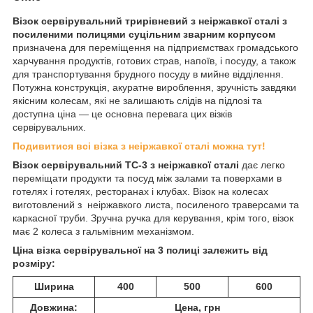
Візок сервірувальний трирівневий з неіржавкої сталі з
посиленими полицями суцільним зварним корпусом
призначена для переміщення на підприємствах громадського
харчування продуктів, готових страв, напоїв, і посуду, а також
для транспортування брудного посуду в мийне відділення.
Потужна конструкція, акуратне вироблення, зручність завдяки
якісним колесам, які не залишають слідів на підлозі та
доступна ціна — це основна перевага цих візків
сервірувальних.
Подивитися всі візка з неіржавкої сталі можна тут!
Візок сервірувальний ТС-3 з неіржавкої сталі
дає
легко
переміщати продукти та посуд між залами та поверхами в
готелях і готелях, ресторанах і клубах. Візок на колесах
виготовлений з неіржавкого листа, посиленого траверсами та
каркасної труби. Зручна ручка для керування, крім того, візок
має 2 колеса з гальмівним механізмом.
Ціна візка сервірувальної на 3 полиці залежить від
розміру:
Ширина
400
500
600
Довжина:
Цена, грн