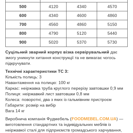
500
4120
4340
4570
600
4340
4600
4860
700
4560
4860
5150
800
4790
5120
5440
900
5020
5370
5730
Суцільний зварний корпус візка сервірувальний
дає
змогу уникнути хитання конструкції та не вимагає чогось
підкручувати.
Технічні характеристики ТС 3:
Кількість полиць: 3
Навантаження на полицю: 100 кг
Каркас: неіржавка труба круглого перерізу завтовшки 0,9 мм
Полиця: неіржавкий лист завтовшки 0,8 мм
Колеса: поворотні, два з яких із гальмівним пристроєм
Габарити: розмір на вибір
Вага 14 кг
Виробнича компанія Фудмебель (
FOODMEBEL.СOM.UA
) —
виготовлення стандартних та індивідуальних меблів із
неіржавкої сталі для підприємств громадського харчування,