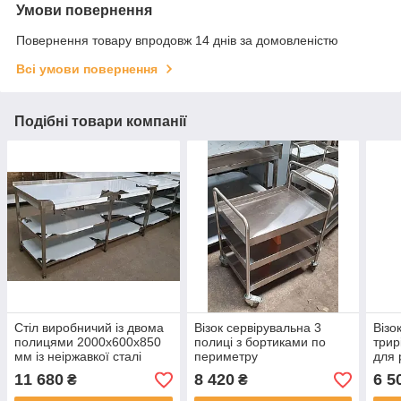
Умови повернення
Повернення товару впродовж 14 днів за домовленістю
Всі умови повернення
Подібні товари компанії
Стіл виробничий із двома
Візок сервірувальна 3
Візо
полицями 2000х600х850
полиці з бортиками по
трир
мм із неіржавкої сталі
периметру
для 
їдал
11 680
8 420
6 5
₴
₴