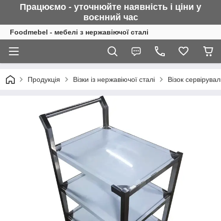
Працюємо - уточнюйте наявність і ціни у
воєнний
час
Foodmebel - мебелі з нержавіючої сталі
Продукція
Візки із нержавіючої сталі
Візок сервірувал