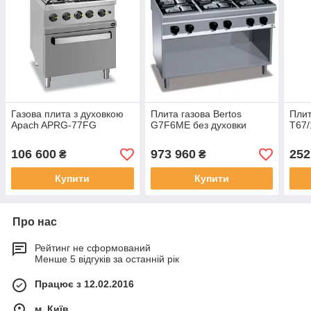
Газова плита з духовкою
Плита газова Bertos
Плит
Apach APRG-77FG
G7F6ME без духовки
T67/
106 600
973 960
252
₴
₴
Купити
Купити
Про нас
Рейтинг не сформований
Менше 5 відгуків за останній рік
Працює з 12.02.2016
м. Київ