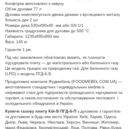
Конфорки виготовлені з чавуну
Об'єм духовки 77 л
Духовка комплектується двома деками з вуглецевого металу
Кількість дек 2 шт
Розміри дека 530х490х40 мм або GN 1/1
Наявність градусника для духовки до 500 °C
Габарити: 1235х895х850 мм
Вага: 145 кг
Гарантія 1 рік.
Під час замовлення обов'язково вкажіть, як плануєте
під'єднувати плиту — до магістрального або балонного газу.
Ця модель працює на природному газі. Для балонного газу
(LPG) є модель ПГД-6-Б.
Продуктивна компанія Фудмебель (FOODMEBEL.СOM.UA) —
виготовлення стандартних і індивідуальних меблів із
неіржавкої сталі для підприємств громадського харчування та
торгівлі, а також постачання та обслуговування теплового і
холодильного обладнання в Україні.
Купити газову плиту Кій-В ПГД-6-П
з духовкою з гарантією
та доставкою в будь-яке місто України: Київ, Харків, Одеса,
Дніпр, Львів, Черкаси, Ніколаєв, Херсон, Винниця, Житомир,
Івано-Франковск, Кропив'янський, Луцк, Полтава, Рівно-бузок,