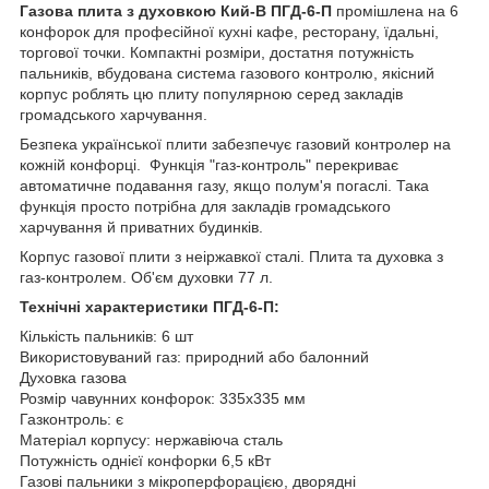
Газова плита з духовкою Кий-В ПГД-6-П
промішлена на 6
конфорок для професійної кухні кафе, ресторану, їдальні,
торгової точки. Компактні розміри, достатня потужність
пальників, вбудована система газового контролю, якісний
корпус роблять цю плиту популярною серед закладів
громадського харчування.
Безпека української плити забезпечує газовий контролер на
кожній конфорці. Функція "газ-контроль" перекриває
автоматичне подавання газу, якщо полум'я погаслі. Така
функція просто потрібна для закладів громадського
харчування й приватних будинків.
Корпус газової плити з неіржавкої сталі. Плита та духовка з
газ-контролем. Об'єм духовки 77 л.
Технічні характеристики ПГД-6-П:
Кількість пальників: 6 шт
Використовуваний газ: природний або балонний
Духовка газова
Розмір чавунних конфорок: 335х335 мм
Газконтроль: є
Матеріал корпусу: нержавіюча сталь
Потужність однієї конфорки 6,5 кВт
Газові пальники з мікроперфорацією, дворядні