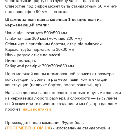
Фронтальный фартук на глубину чаш ― на заказ.
Отверстие под сифон может быть стандартным 50 мм или
под евросифон 90 мм - на заказ.
Штампованная ванна моечная 1-секционная из
нержавеющей стали:
Чаша цільнотягнута 500х500 мм
Глибина чаші 300 мм (можливо 200 мм)
Стільниця з пристінним бортом, отвір під змішувач
Каркас: труба нержавіюча 30х30 мм
Ніжки регулюються по висоті
Нижня полиця є
Габаритні розміри: 700х700х850 мм
Цена моечной ванны штампованной зависит от размера
конструкции, глубины и размера чаши, комплектации
конструкции (наличие бортов, полок, зашивки, пр).
На заказ делаем ванны моечные с цельнотянутыми чашами
из нержавейки любого размера и сложности ― высылайте
свой эскиз или техническое задание и мы быстро сделаем
просчет:
наші контакти
Производственная компания Фудмебель
(
FOODMEBEL.СOM.UA
) - изготовление стандартной и