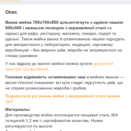
Опис
Ванна мийна 700х700х850 цільнотягнута з однією чашею
500х500 і нижньою полицею з нержавіючої сталі
на
каркасі для кафе, ресторану, магазину, пекарні, піцерії та
їдальні. Також мийна ванна зі штампованою чашею підходить
для використання у лабораторіях, медицині, харчовому
виробництві – без зварних швів, мікроби не затримуються на
стінках раковини.
У нас відразу до ванної мийної можна купити
душуючий
пристрій професійний
.
Головна відмінність штампованих чаш
в мийних ваннах ―
високі гігієнічні показники: всі кути гладкі і відсутність швів, що
не сприяє розмноженню мікробів і грибків.
Подивитися усі ванни мийні з нержавіючої сталі можна
тут!
Материалы:
Для производства мойки используется пищевая сталь 304
толщиной 1,2 мм с сертификатом качества. Ножки
регулируются по высоте.