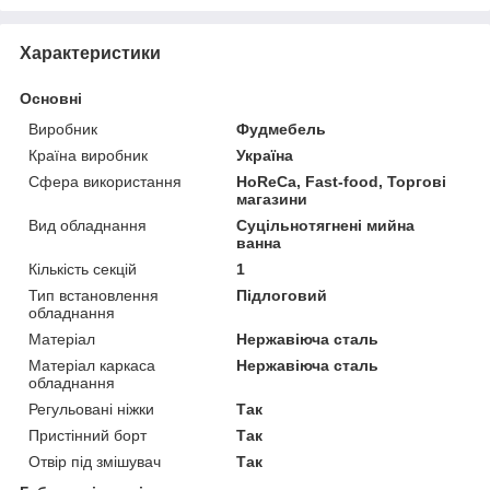
Характеристики
Основні
Виробник
Фудмебель
Країна виробник
Україна
Сфера використання
HoReCa, Fast-food, Торгові
магазини
Вид обладнання
Суцільнотягнені мийна
ванна
Кількість секцій
1
Тип встановлення
Підлоговий
обладнання
Матеріал
Нержавіюча сталь
Матеріал каркаса
Нержавіюча сталь
обладнання
Регульовані ніжки
Так
Пристінний борт
Так
Отвір під змішувач
Так