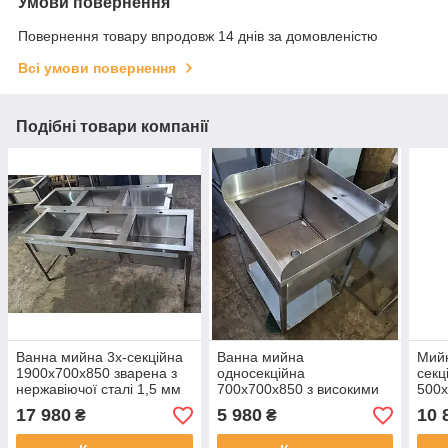
Умови повернення
Повернення товару впродовж 14 днів за домовленістю
Всі умови повернення
Подібні товари компанії
Ванна мийна 3х-секційна
Ванна мийна
Мийк
1900х700х850 зварена з
односекційна
секц
нержавіючої сталі 1,5 мм
700х700х850 з високими
500
бортами та полицею з
17 980
5 980
10 
₴
₴
нержавіючої сталі