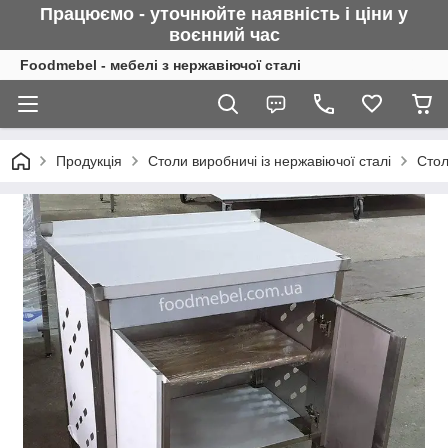
Працюємо - уточнюйте наявність і ціни у
воєнний
час
Foodmebel - мебелі з нержавіючої сталі
Продукція
Столи виробничі із нержавіючої сталі
Стол