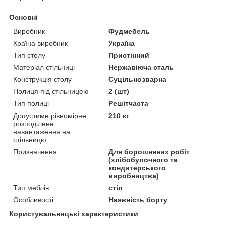
Основні
Виробник
Фудмебель
Країна виробник
Україна
Тип столу
Пристінний
Матеріал стільниці
Нержавіюча сталь
Конструкція столу
Суцільнозварна
Полиця під стільницею
2 (шт)
Тип полиці
Решітчаста
Допустиме рівномірне
210 кг
розподілене
навантаження на
стільницю
Призначення
Для борошняних робіт
(хлібобулочного та
кондитерського
виробництва)
Тип меблів
стіл
Особливості
Наявність борту
Користувальницькі характеристики