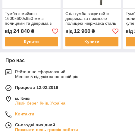
Тумба з мийкою
Стіл тумба закритий із
Тумб
1600х600х850 мм з
дверима та нижньою
поли
полицями та дверима з
полицею неіржавка сталь
купе
неіржавкої сталі
24 840
12 960
від
₴
від
₴
від
Купити
Купити
Про нас
Рейтинг не сформований
Менше 5 відгуків за останній рік
Працює з 12.02.2016
м. Київ
Лівий берег, Київ, Україна
Контакти
Сьогодні вихідний
Показати весь графік роботи