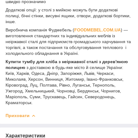
швидко прозначимо
Додаткові опції: у столі з мийкою можуть бути додаткові
полиці, бічні стінки, висувні ящики, отвори, додаткові бортики,
інше.
Виробнича компанія Фудмебель (
FOODMEBEL.СOM.UA
) —
виготовлення стандартних та індивідуальних меблів із
неіржавкої сталі для підприємств громадського харчування та
торгівлі, а також постачання та обслуговування теплового і
холодильного обладнання в Україні.
Купити тумбу для хліба з неіржавкої сталі
з дерев'яною
полицею
з доставкою в будь-яке місто й селище України:
Київ, Харків, Одеса, Дніпр, Запоріжжя, Львів, Черкаси,
Миколаяв, Херсон, Винниця, Житомир, Івано-Франковськ,
Кіровоград, Луц, Полтава, Рівно, Луганськ, Тернополь,
Ужгород, Хмельницький, Чорновці, Бердянськ, Чорнигов,
Маріополь, Суми, Трускавець, Гайсин, Северодонець,
Краматорськ.
Приховати
Характеристики