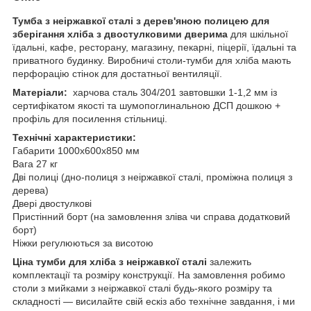
Тумба з неіржавкої сталі з дерев'яною полицею для
зберігання хліба з двостулковими дверима
для шкільної
їдальні, кафе, ресторану, магазину, пекарні, піцерії, їдальні та
приватного будинку. Виробничі столи-тумби для хліба мають
перфорацію стінок для достатньої вентиляції.
Матеріали:
харчова сталь 304/201 завтовшки 1-1,2 мм із
сертифікатом якості та шумопоглинальною ДСП дошкою +
профіль для посилення стільниці.
Технічні характеристики:
Габарити 1000х600х850 мм
Вага 27 кг
Дві полиці (дно-полиця з неіржавкої сталі, проміжна полиця з
дерева)
Двері двостулкові
Пристінний борт (на замовлення зліва чи справа додатковий
борт)
Ніжки регулюються за висотою
Ціна тумби для хліба з неіржавкої сталі
залежить
комплектації та розміру конструкції. На замовлення робимо
столи з мийками
з неіржавкої сталі будь-якого розміру та
складності — висилайте свій ескіз або технічне завдання, і ми