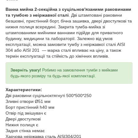
Ванна мийна 2-секційна з суцільнов'язаними раковинами
та тумбою
з неіржавкої сталі
. Дві штамповані раковини
безшовні, пристінний борт, бічна зашивка, двері двостулкові та
нижня полиця всередині. Закрита тумба-мийка зі
штампованими мийними ваннами підійде для приватного
будинку, медицини та лабораторії. Залежно від умов
експлуатації, можна замовити тумбу з неіржавкої сталі AISI
304 або AISI 201 — марка сталі впливає на ціну, а також
термін експлуатації та стійкість до хімічних впливів.
Зверніть увагу!
Робимо на замовлення тумби з мийками
будь-якого розміру та будь-якої комплектації.
Характеристики:
Дві раковини суцільноктягнуті 500*500*250
Зливні отвори Ø51 мм
Борт пристінний h40 мм
Отвір під змішувач є
Двері двостулкові
Нижня полиця є
Задня стінка немає
Харчова неіржавка сталь AISI304/201