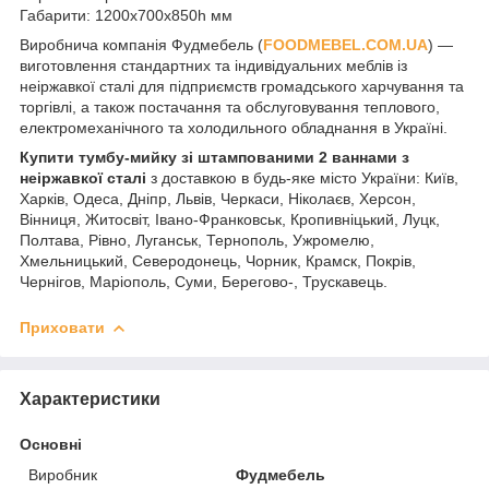
Габарити: 1200x700x850h мм
Виробнича компанія Фудмебель (
FOODMEBEL.СOM.UA
) —
виготовлення стандартних та індивідуальних меблів із
неіржавкої сталі для підприємств громадського харчування та
торгівлі, а також постачання та обслуговування теплового,
електромеханічного та холодильного обладнання в Україні.
Купити тумбу-мийку зі штампованими 2 ваннами
з
неіржавкої сталі
з доставкою в будь-яке місто України: Київ,
Харків, Одеса, Дніпр, Львів, Черкаси, Ніколаєв, Херсон,
Вінниця, Житосвіт, Івано-Франковськ, Кропивніцький, Луцк,
Полтава, Рівно, Луганськ, Тернополь, Ужромелю,
Хмельницький, Северодонець, Чорник, Крамск, Покрів,
Чернігов, Маріополь, Суми, Берегово-, Трускавець.
Приховати
Характеристики
Основні
Виробник
Фудмебель