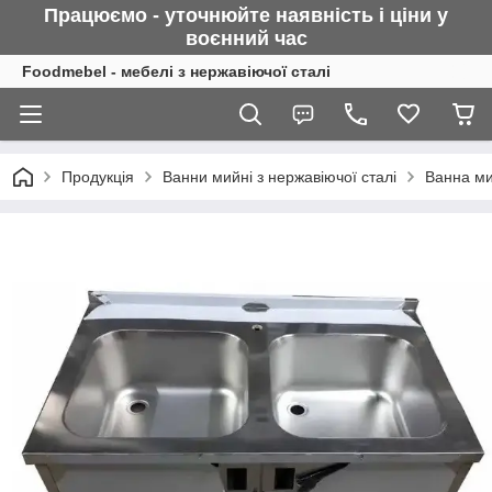
Працюємо - уточнюйте наявність і ціни у
воєнний
час
Foodmebel - мебелі з нержавіючої сталі
Продукція
Ванни мийні з нержавіючої сталі
Ванна ми