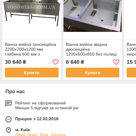
Ванна мийна трисекційна
Ванна мийна зварна
Ван
2200х700х1200 мм
двосекційна
1200
глибина 600 мм з
1200х600х850 без полиці
неір
неіржавкої сталі
з неіржавкої сталі
30 640
6 640
15 
₴
₴
Купити
Купити
Про нас
Рейтинг не сформований
Менше 5 відгуків за останній рік
Працює з 12.02.2016
м. Київ
Лівий берег, Київ, Україна