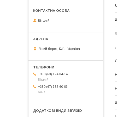
В
Віталій
К
Д
Лівий берег, Київ, Україна
С
+380 (63) 124-84-14
Н
Віталій
+380 (67) 732-60-06
Н
Анна
Г