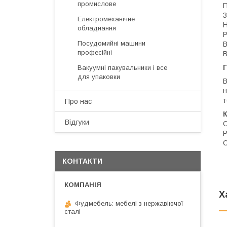
промислове
П
З
Електромеханічне
Н
обладнання
Р
Посудомийні машини
В
професійні
В
Г
Вакуумні пакувальники і все
для упаковки
В
н
т
Про нас
Відгуки
О
Р
С
КОНТАКТИ
Х
Фудмебель: мебелі з нержавіючої
сталі