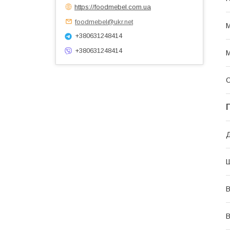
https://foodmebel.com.ua
foodmebel@ukr.net
М
+380631248414
+380631248414
М
О
В
В