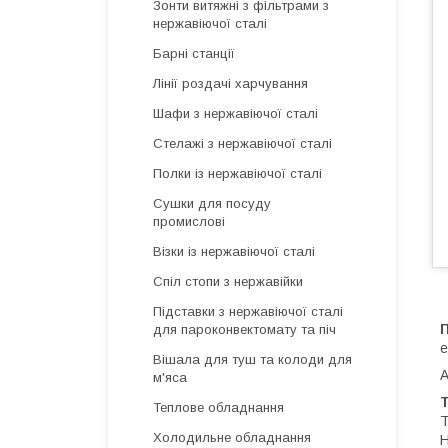
Зонти витяжні з фільтрами з
нержавіючої сталі
Барні станції
Лінії роздачі харчування
Шафи з нержавіючої сталі
Стелажі з нержавіючої сталі
Полки із нержавіючої сталі
Сушки для посуду
промислові
Візки із нержавіючої сталі
Спіл стопи з нержавійки
Підставки з нержавіючої сталі
для пароконвектомату та піч
е
Вішала для туш та колоди для
А
м'яса
Т
Теплове обладнання
Т
Холодильне обладнання
Н