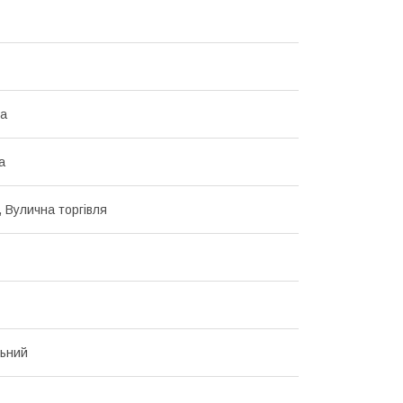
на
а
, Вулична торгівля
ьний