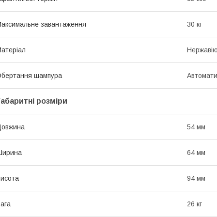
аксимальне завантаження
30 кг
атеріал
Нержавію
бертання шампура
Автомат
Габаритні розміри
Довжина
54 мм
Ширина
64 мм
исота
94 мм
ага
26 кг