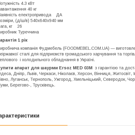
отужність 4.3 кВт
авантаження 40 кг
аявність електропривода ДА
озміри, (д/ш/в) 540х640х940 мм
ага, кг 26
иробник Туреччина
арантія 1 рік
иробнича компанія Фудмебель (FOODMEBEL.СOM.UA) — виготовленн
еіржавкої сталі для підприємств громадського харчування та торгів
еплового і холодильного обладнання в Україні.
Купити апарат для шаурми Ersoz MED 03M
з гарантією та доста
деса, Дніпр, Львів, Черкаси, Ніколаєв, Херсон, Вінниця, Житосвіт, 
івно, Луганськ, Тернополь, Ужгород, Хмельніцький, Северодок, Чорн
уми, Берегово-, Трусківець.
арактеристики