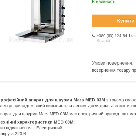
В наявності
Купити
+380 (63) 124-84-14
Віталій
повернення товару п
Професійний апарат для шаурми Mars MED 03М
з трьома скло
лектроприводом, який вирізняється легким доглядом та ефективніс
парат для шаурми Mars MED 03М має електричний привод, автом
ехнічні характеристики MED 03М:
ип підключення Електричний
апруга 220 В