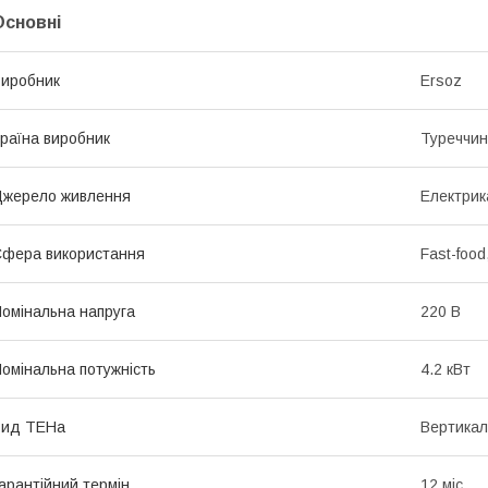
Основні
иробник
Ersoz
раїна виробник
Туреччи
жерело живлення
Електрик
фера використання
Fast-food
омінальна напруга
220 В
омінальна потужність
4.2 кВт
Вид ТЕНа
Вертикал
арантійний термін
12 міс