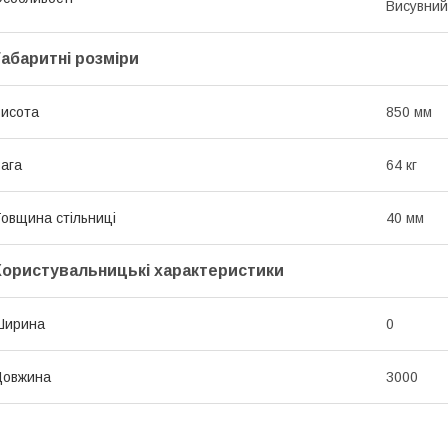
Висувний
Габаритні розміри
исота
850 мм
ага
64 кг
овщина стільниці
40 мм
Користувальницькі характеристики
Ширина
0
Довжина
3000