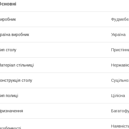
Основні
иробник
Фудмебе
раїна виробник
Україна
ип столу
Пристінн
атеріал стільниці
Нержавію
онструкція столу
Суцільно
ип полиці
Цілісна
ризначення
Багатофу
Наявніст
собливості