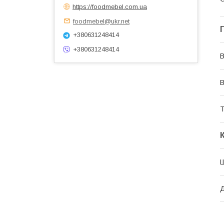
https://foodmebel.com.ua
foodmebel@ukr.net
+380631248414
+380631248414
В
В
Т