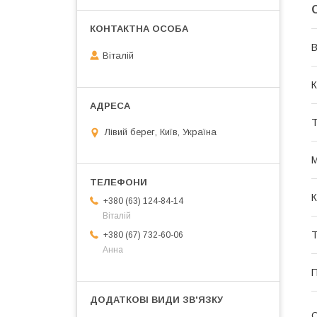
В
Віталій
К
Т
Лівий берег, Київ, Україна
М
К
+380 (63) 124-84-14
Віталій
Т
+380 (67) 732-60-06
Анна
П
О