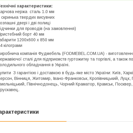
ехнічні характеристики:
арчова нержа сталь 1.0 мм
 скринька твердих висувних
озпашні двері і дві полиці
ідчинки для проводів (на замовлення)
ристебний борт 40 мм
абарити 1200x600 x 850 мм
4 кілограми
иробнича компанія Фудмебель (FODMEBEL.СOM.UA) - виготовлення 
ержавіючої сталі для підприємств гуртожитку та торгівлі, а також п
олодильного обладнання в Україні.
упити З гарантією і доставкою в будь-яке місто України: Київ, Харкі
ерсон, Вінниця, Житомир, Івано-Франковськ, Кропівницький, Луцк, 
мельніцький, Північнодонець, Чорний Краматор, Крамськ, Посквер,
рускавец.
арактеристики