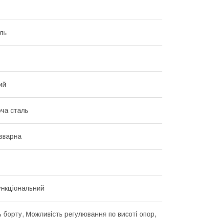
ль
ий
ча сталь
зварна
нкціональний
ь борту, Можливість регулювання по висоті опор,