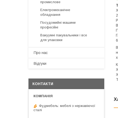
промислове
Т
Електромеханічне
Х
обладнання
2
Р
Посудомийні машини
В
професійні
П
Г
Вакуумні пакувальники і все
для упаковки
6
В
н
Про нас
х
Відгуки
К
Х
Х
Т
КОНТАКТИ
Х
Фудмебель: мебелі з нержавіючої
сталі