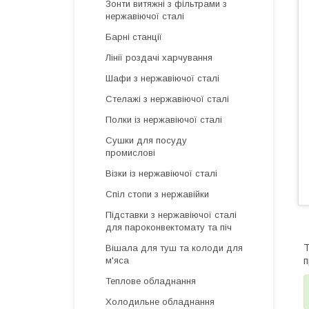
Зонти витяжні з фільтрами з
нержавіючої сталі
Барні станції
Лінії роздачі харчування
Шафи з нержавіючої сталі
Стелажі з нержавіючої сталі
Полки із нержавіючої сталі
Сушки для посуду
промислові
Візки із нержавіючої сталі
Спіл стопи з нержавійки
Підставки з нержавіючої сталі
для пароконвектомату та піч
Т
Вішала для туш та колоди для
п
м'яса
Теплове обладнання
Холодильне обладнання