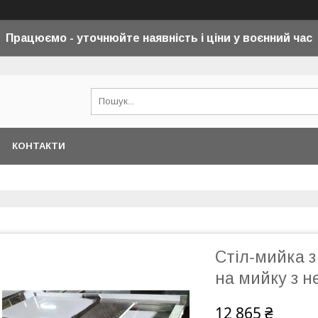
Працюємо - уточнюйте наявність і ціни у воєнний
час
КОНТАКТИ
Стіл-мийка 
на мийку з н
12 865 ₴