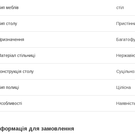
ип меблів
стіл
ип столу
Пристінн
ризначення
Багатофу
атеріал стільниці
Нержавію
онструкція столу
Суцільно
ип полиці
Цілісна
собливості
Наявніст
нформація для замовлення