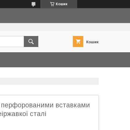
Кошик
Кошик
з перфорованими вставками
еіржавкої сталі