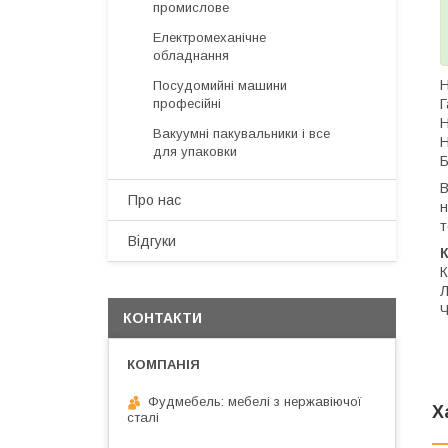
промислове
Електромеханічне
обладнання
Н
Посудомийні машини
Г
професійні
Н
Вакуумні пакувальники і все
Н
для упаковки
Б
В
Про нас
н
т
Відгуки
К
Л
Ч
КОНТАКТИ
Фудмебель: мебелі з нержавіючої
Х
сталі