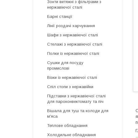
Зонти витяжні з фільтрами з
нержавіючої сталі
Барні станції
Лінії роздачі харчування
Шафи з нержавіючої сталі
Стелажі з нержавіючої сталі
Полки із нержавіючої сталі
Сушки для посуду
промислові
Візки із нержавіючої сталі
Спіл стопи з нержавійки
Підставки з нержавіючої сталі
для пароконвектомату та піч
С
Вішала для туш та колоди для
я
м'яса
п
Теплове обладнання
Г
Холодильне обладнання