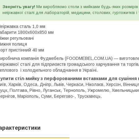
Зверніть увагу!
Ми виробляємо столи з мийками будь-яких розмірів і 
неіржавкої сталі для лабораторій, медицини, столових, гуртожитків і
еіржавка сталь 1,0 мм
абарити 1800х600х850 мм
іжки регульовані
ижня полиця
орт пристінний 40 мм
иробнича компанія Фудмебель (FOODMEBEL.СOM.UA) — виготовленн
еіржавкої сталі для підприємств громадського харчування та торгів
еплового і холодильного обладнання в Україні.
Купити стіл-мийку з перфорованими вставками для сушіння
иїв, Харків, Одеса, Дніпр, Львів, Черкаси, Ніколаєв, Херсон, Вінниц
уцк, Полтава, Рівно, Луганськ, Тернополь, Ужромелю, Хмельницький
ернігов, Маріополь, Суми, Берегово-, Трускавець.
арактеристики