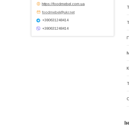
https://foodmebel.com.ua
Т
foodmebel@ukr.net
+380631248414
Т
+380631248414
П
М
К
Т
О
І