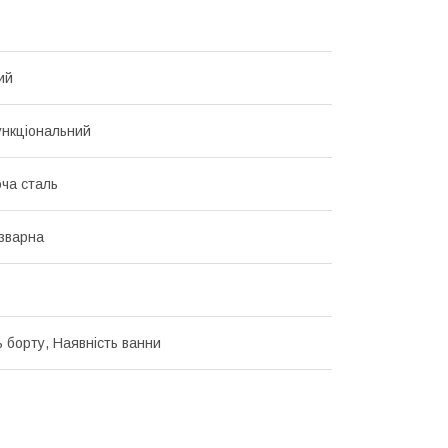
ий
нкціональний
ча сталь
зварна
ь борту, Наявність ванни