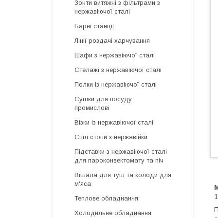
Зонти витяжні з фільтрами з
нержавіючої сталі
Барні станції
Лінії роздачі харчування
Шафи з нержавіючої сталі
Стелажі з нержавіючої сталі
Полки із нержавіючої сталі
Сушки для посуду
промислові
Візки із нержавіючої сталі
Спіл стопи з нержавійки
Підставки з нержавіючої сталі
для пароконвектомату та піч
Вішала для туш та колоди для
м'яса
1
Теплове обладнання
П
Холодильне обладнання