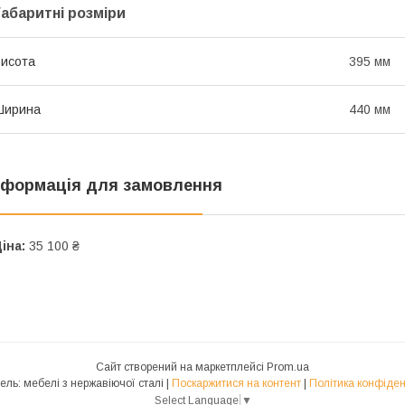
Габаритні розміри
исота
395 мм
Ширина
440 мм
нформація для замовлення
іна:
35 100 ₴
Сайт створений на маркетплейсі
Prom.ua
Фудмебель: мебелі з нержавіючої сталі |
Поскаржитися на контент
|
Політика конфіден
Select Language
▼