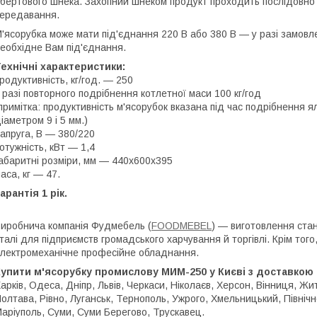
бертового шнека. Захопний шнеком продукт проходить послідовно ч
ередавання.
'ясорубка може мати під'єднання 220 В або 380 В — у разі замовл
еобхідне Вам під'єднання.
ехнічні характеристики:
родуктивність, кг/год. ― 250
 разі повторного подрібнення котлетної маси 100 кг/год
примітка: продуктивність м'ясорубок вказана під час подрібнення я
іаметром 9 і 5 мм.)
апруга, В — 380/220
отужність, кВт — 1,4
абаритні розміри, мм — 440х600х395
аса, кг — 47.
арантія 1 рік.
иробнича компанія Фудмебель (
FOODMEBEL
) — виготовлення стан
талі для підприємств громадського харчування й торгівлі. Крім тог
лектромеханічне професійне обладнання.
упити м'ясорубку промислову МИМ-250 у Києві з доставкою 
арків, Одеса, Дніпр, Львів, Черкаси, Ніколаєв, Херсон, Вінниця, Жи
олтава, Рівно, Луганськ, Тернополь, Ужрого, Хмельницький, Північн
аріуполь, Суми, Суми Берегово, Трускавец.