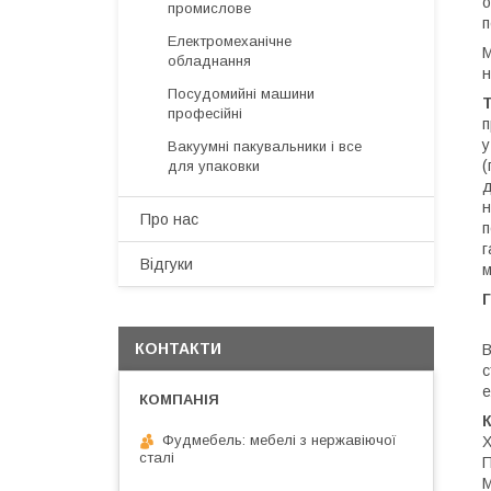
о
промислове
п
Електромеханічне
М
обладнання
н
Посудомийні машини
Т
професійні
п
у
Вакуумні пакувальники і все
(
для упаковки
д
н
Про нас
п
г
Відгуки
м
Г
КОНТАКТИ
В
с
е
К
Фудмебель: мебелі з нержавіючої
Х
сталі
П
М