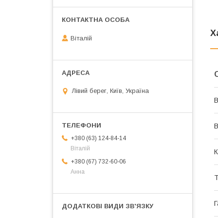
Х
Віталій
Лівий берег, Київ, Україна
В
В
+380 (63) 124-84-14
Віталій
К
+380 (67) 732-60-06
Анна
Т
Г