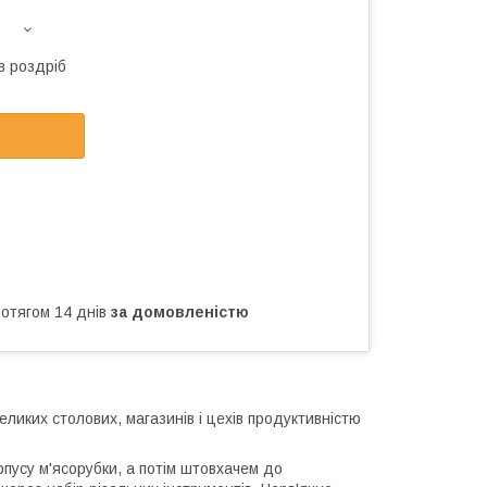
в роздріб
ротягом 14 днів
за домовленістю
ликих столових, магазинів і цехів продуктивністю
пусу м'ясорубки, а потім штовхачем до