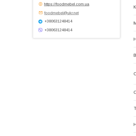
https://foodmebel.com.ua
К
foodmebel@ukr.net
+380631248414
М
+380631248414
Н
В
С
О
Т
Н