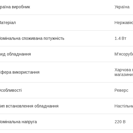
раїна виробник
Україна
атеріал
Нержавію
омінальна споживана потужність
1.4 Вт
ид обладнання
М'ясоруб
Харчова 
фера використання
магазини
собливості
Реверс
ип встановлення обладнання
Настільн
омінальна напруга
220 В