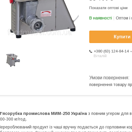
Показати оптові ціни
В наявності
Оптом і 
Купити
+380 (63) 124-84-14
Віталій
повернення товару п
М'ясорубка промислова МИМ-250 Україна
з повним угером для ве
00-300 кг/год.
ерероблюваний продукт із чаші вручну подається до горловини кор