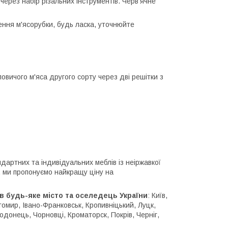
ерез набір різальних інструментів. Черв'ячне
ення м'ясорубки, будь ласка, уточнюйте
ловичого м'яса другого сорту через дві решітки з
дартних та індивідуальних меблів із неіржавкої
о, ми пропонуємо найкращу ціну на
в будь-яке місто та оселедець України
: Київ,
томир, Івано-Франковськ, Кропивніцький, Луцк,
одонець, Чорновці, Кроматорск, Покрів, Черніг,