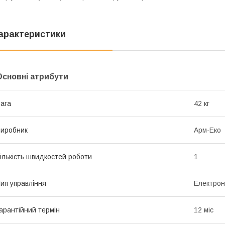
арактеристики
Основні атрибути
ага
42 кг
иробник
Арм-Еко
ількість швидкостей роботи
1
ип управління
Електрон
арантійний термін
12 міс