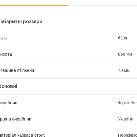
Габаритні розміри
ага
61 кг
исота
850 мм
овщина стільниці
40 мм
Основні
иробник
Фудмебе
раїна виробник
Україна
атеріал каркаса столу
Нержавію