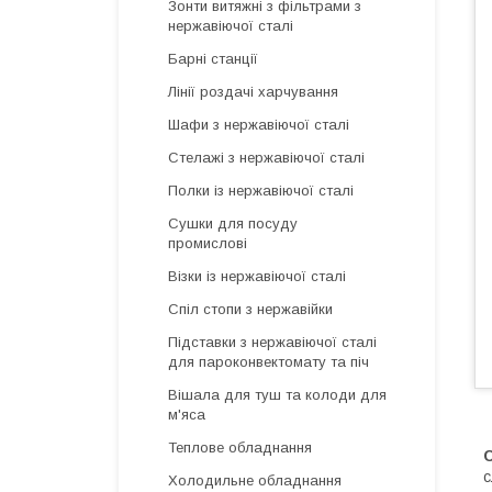
Зонти витяжні з фільтрами з
нержавіючої сталі
Барні станції
Лінії роздачі харчування
Шафи з нержавіючої сталі
Стелажі з нержавіючої сталі
Полки із нержавіючої сталі
Сушки для посуду
промислові
Візки із нержавіючої сталі
Спіл стопи з нержавійки
Підставки з нержавіючої сталі
для пароконвектомату та піч
Вішала для туш та колоди для
м'яса
Теплове обладнання
С
с
Холодильне обладнання