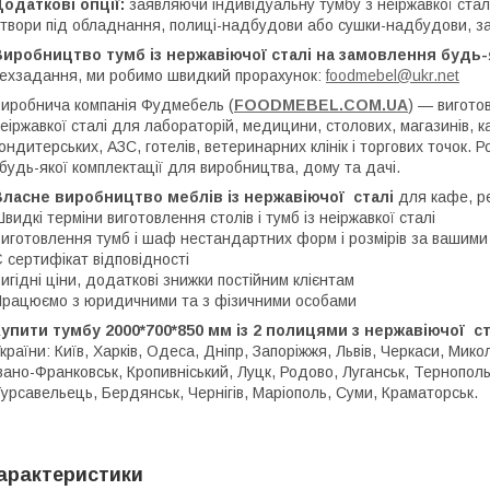
одаткові опції:
заявляючи індивідуальну тумбу з неіржавкої стал
твори під обладнання, полиці-надбудови або сушки-надбудови, за
иробництво тумб із нержавіючої сталі на замовлення будь-я
ехзадання, ми робимо швидкий прорахунок:
foodmebel@ukr.net
иробнича компанія Фудмебель (
FOODMEBEL.СOM.UA
) — вигото
еіржавкої сталі для лабораторій, медицини, столових, магазинів, ка
ондитерських, АЗС, готелів, ветеринарних клінік і торгових точок. Р
 будь-якої комплектації для виробництва, дому та дачі.
ласне виробництво меблів із нержавіючої сталі
для кафе, ре
видкі терміни виготовлення столів і тумб із неіржавкої сталі
иготовлення тумб і шаф нестандартних форм і розмірів за вашими
 сертифікат відповідності
игідні ціни, додаткові знижки постійним клієнтам
рацюємо з юридичними та з фізичними особами
упити тумбу 2000*700*850 мм із 2 полицями з нержавіючої ст
країни: Київ, Харків, Одеса, Дніпр, Запоріжжя, Львів, Черкаси, Ми
вано-Франковськ, Кропивніський, Луцк, Родово, Луганськ, Тернопол
урсавельець, Бердянськ, Чернігів, Маріополь, Суми, Краматорськ.
арактеристики