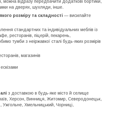
і, можна відразу передбачити додаткові бортики,
мки на дверях, шухляди, інше.
кого розміру та складності
— висилайте
влення стандартних та індивідуальних меблів із
фе, ресторанів, піцерій, пекарень,
обимо тумби з неіржавкої сталі будь-яких розмірів
сторанів, магазинів
 ескізами
алі
з доставкою в будь-яке місто й селище
колаїв, Херсон, Винниця, Житомир, Северодонецьк,
ь, Ужгольне, Хмельницький, Чорниці,