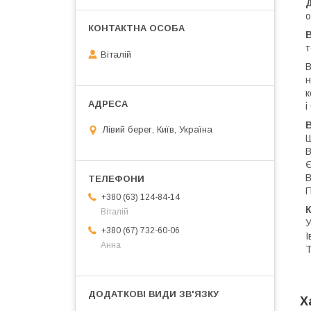
Д
о
В
т
Віталій
В
н
к
і
В
Лівий берег, Київ, Україна
Ш
В
Є
В
П
+380 (63) 124-84-14
К
Віталій
У
+380 (67) 732-60-06
І
Анна
Т
Х