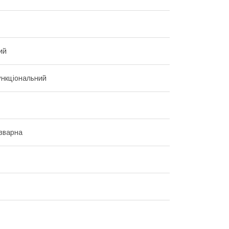
ий
нкціональний
зварна