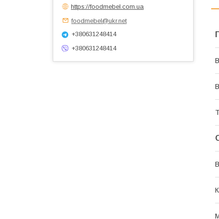
https://foodmebel.com.ua
foodmebel@ukr.net
+380631248414
+380631248414
В
В
Т
В
К
М