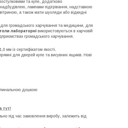
остулковими та купе, додатково
надбудівлею, лампами підігрівання, надставкою
вітриною, а також мати шухляди або відкидні
 для громадського харчування та медицини, для
толи лабораторні
використовуються в харчовій
підприємствах громадського харчування.
,0 мм із сертифікатом якості.
рямні для дверей купе та висувних ящиків. Нові
поглинальною дошкою
 тут!
ьно під час замовлення виробу, залежить від