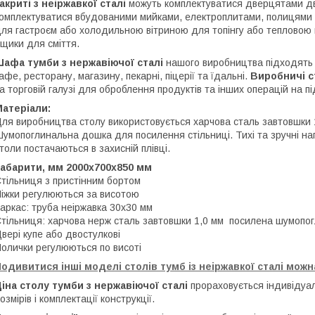
акриті з неіржавкої сталі
можуть комплектуватися дверцятами дв
омплектуватися вбудованими мийками, електроплитами, полицями 
ля гастроєм або холодильною вітриною для топінгу або тепловою 
щики для сміття.
Шафа тумби з нержавіючої сталі
нашого виробництва підходять
афе, ресторану, магазину, пекарні, піцерії та їдальні.
Виробничі с
а торговій галузі для оброблення продуктів та інших операцій на 
Матеріали:
ля виробництва столу використовується харчова сталь завтовшки 1
умопоглинальна дошка для посилення стільниці. Тихі та зручні нап
толи постачаються в захисній плівці.
абарити, мм 2000х700х850 мм
тільниця з пристінним бортом
іжки регулюються за висотою
аркас: труба неіржавка 30х30 мм
тільниця: харчова нерж сталь завтовшки 1,0 мм посилена шумо
вері купе або двостулкові
олички регулюються по висоті
одивитися інші моделі столів тумб із неіржавкої сталі можна
іна столу тумби з нержавіючої сталі
прораховується індивідуал
озмірів і комплектації конструкції.