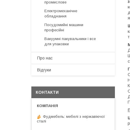
з
промислове
к
Електромеханічне
д
обладнання
я
Посудомийні машини
професійні
к
т
Вакуумні пакувальники і все
для упаковки
Д
Ш
Про нас
с
Г
Відгуки
С
Н
К
С
КОНТАКТИ
Д
П
П
Фудмебель: мебелі з нержавіючої
Ц
сталі
р