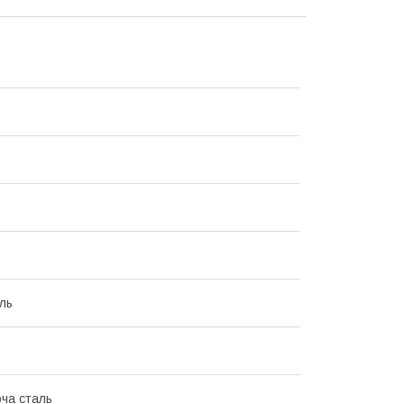
ль
ча сталь