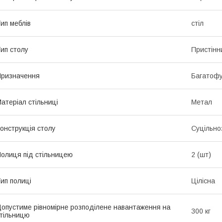
ип меблів
стіл
ип столу
Пристінн
ризначення
Багатофу
атеріал стільниці
Метал
онструкція столу
Суцільно
олиця під стільницею
2 (шт)
ип полиці
Цілісна
опустиме рівномірне розподілене навантаження на
300 кг
тільницю