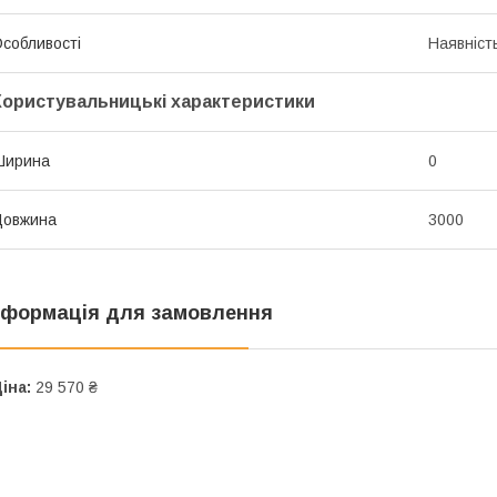
собливості
Наявніст
Користувальницькі характеристики
Ширина
0
Довжина
3000
нформація для замовлення
іна:
29 570 ₴