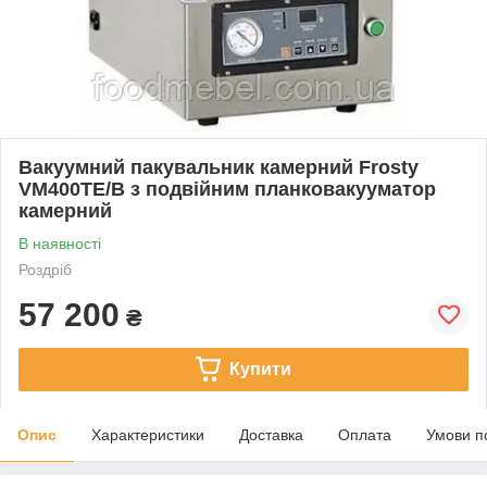
Вакуумний пакувальник камерний Frosty
VM400TE/B з подвійним планковакууматор
камерний
В наявності
Роздріб
57 200
₴
Купити
Опис
Характеристики
Доставка
Оплата
Умови п