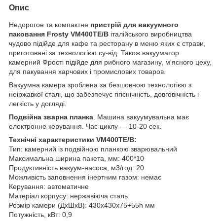
Опис
Недорогое та компактне
пристрій для вакуумного
паковання Frosty VM400TE/B
італійського виробництва
чудово підійде для кафе та ресторану в меню яких є страви,
приготовані за технологією су-від. Також вакууматор
камерний Фрості підійде для рибного магазину, м'ясного цеху,
для пакування харчових і промислових товаров.
Вакуумна камера зроблена за безшовною технологією з
неіржавкої сталі, що забезпечує гігієнічність, довговічність і
легкість у догляді.
Подвійна зварна планка
. Машина вакуумувальна має
електронне керування. Час циклу — 10-20 сек.
Технічні характеристики VM400TE/B:
Тип: камерний із подвійною планкою зварювальний
Максимальна ширина пакета, мм: 400*10
Продуктивність вакуум-насоса, м3/год: 20
Можливість заповнення інертним газом: немає
Керування: автоматичне
Матеріал корпусу: нержавіюча сталь
Розмір камери (ДхШхВ): 430х430х75+55h мм
Потужність, кВт: 0,9