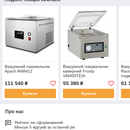
Вакуумний пакувальник
Вакуумний пакувальник
Ваку
Apach AVM412
камерний Frosty
Raud
VM400TE/A
подв
111 540
55 380
61 
₴
₴
Купити
Купити
Про нас
Рейтинг не сформований
Менше 5 відгуків за останній рік