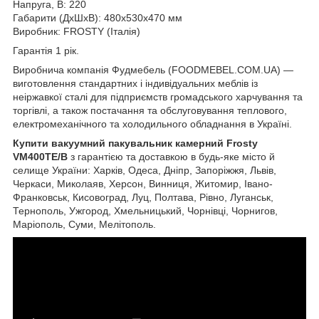
Напруга, В: 220
Габарити (ДхШхВ): 480x530x470 мм
Виробник: FROSTY (Італія)
Гарантія 1 рік.
Виробнича компанія Фудмебель (FOODMEBEL.СOM.UA) —
виготовлення стандартних і індивідуальних меблів із
неіржавкої сталі для підприємств громадського харчування та
торгівлі, а також постачання та обслуговування теплового,
електромеханічного та холодильного обладнання в Україні.
Купити вакуумний пакувальник камерний Frosty
VM400TE/B
з гарантією та доставкою в будь-яке місто й
селище України: Харків, Одеса, Дніпр, Запоріжжя, Львів,
Черкаси, Миколаяв, Херсон, Винниця, Житомир, Івано-
Франковськ, Кисовоград, Луц, Полтава, Рівно, Луганськ,
Тернополь, Ужгород, Хмельницький, Чорнівці, Чорнигов,
Маріополь, Суми, Мелітополь.