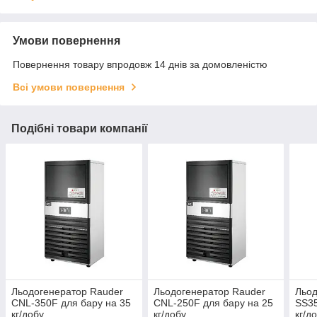
Умови повернення
Повернення товару впродовж 14 днів за домовленістю
Всі умови повернення
Подібні товари компанії
Льодогенератор Rauder
Льодогенератор Rauder
Льод
CNL-350F для бару на 35
CNL-250F для бару на 25
SS35
кг/добу
кг/добу
кг/д