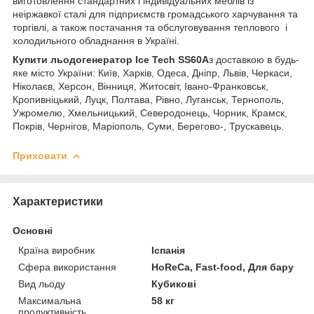
виготовлення стандартних і індивідуальних меблів із
неіржавкої сталі для підприємств громадського харчування та
торгівлі, а також постачання та обслуговування теплового і
холодильного обладнання в Україні.
Купити
льодогенератор Ice Tech
SS60A
з доставкою в будь-
яке місто України: Київ, Харків, Одеса, Дніпр, Львів, Черкаси,
Ніколаєв, Херсон, Вінниця, Житосвіт, Івано-Франковськ,
Кропивніцький, Луцк, Полтава, Рівно, Луганськ, Тернополь,
Ужромелю, Хмельницький, Северодонець, Чорник, Крамск,
Покрів, Чернігов, Маріополь, Суми, Берегово-, Трускавець.
Приховати
Характеристики
Основні
Країна виробник
Іспанія
Сфера використання
HoReCa, Fast-food, Для бару
Вид льоду
Кубикові
Максимальна
58 кг
продуктивність