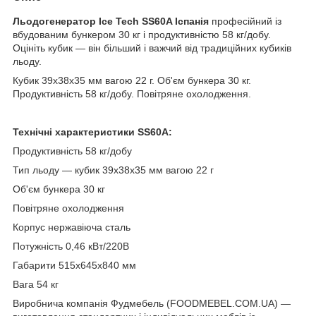
Льодогенератор Ice Tech
SS60A
Іспанія
професійний із
вбудованим бункером 30 кг і продуктивністю 58 кг/добу.
Оцініть кубик — він більший і важчий від традиційних кубиків
льоду.
Кубик 39х38х35 мм вагою 22 г. Об'єм бункера 30 кг.
Продуктивність 58 кг/добу. Повітряне охолодження.
Технічні характеристики
SS60A
:
Продуктивність 58 кг/добу
Тип льоду — кубик 39х38х35 мм вагою 22 г
Об'єм бункера 30 кг
Повітряне охолодження
Корпус нержавіюча сталь
Потужність 0,46 кВт/220В
Габарити 515х645х840 мм
Вага 54 кг
Виробнича компанія Фудмебель (FOODMEBEL.СOM.UA) —