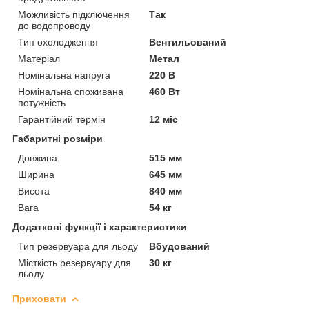
Можливість підключення
Так
до водопроводу
Тип охолодження
Вентильований
Матеріал
Метал
Номінальна напруга
220 В
Номінальна споживана
460 Вт
потужність
Гарантійний термін
12 міс
Габаритні розміри
Довжина
515 мм
Ширина
645 мм
Висота
840 мм
Вага
54 кг
Додаткові функції і характеристики
Тип резервуара для льоду
Вбудований
Місткість резервуару для
30 кг
льоду
Приховати