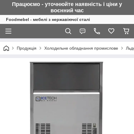
Працюємо - уточнюйте наявність і ціни у
воєнний
час
Foodmebel - мебелі з нержавіючої сталі
Продукція
Холодильне обладнання промислове
Льд