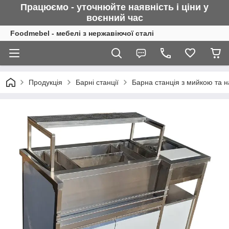
Працюємо - уточнюйте наявність і ціни у
воєнний
час
Foodmebel - мебелі з нержавіючої сталі
Продукція
Барні станції
Барна станція з мийкою та 