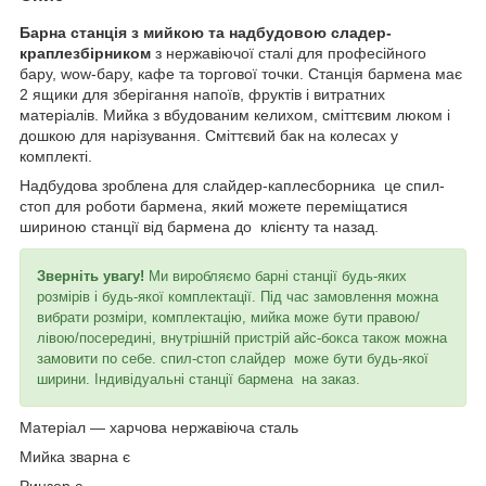
Барна станція з мийкою та надбудовою сладер-
краплезбірником
з нержавіючої сталі для професійного
бару, wow-бару, кафе та торгової точки. Станція бармена має
2 ящики для зберігання напоїв, фруктів і витратних
матеріалів. Мийка з вбудованим келихом, сміттєвим люком і
дошкою для нарізування. Сміттєвий бак на колесах у
комплекті.
Надбудова зроблена для слайдер-каплесборника це спил-
стоп для роботи бармена, який можете переміщатися
шириною станції від бармена до клієнту та назад.
Зверніть увагу!
Ми виробляємо барні станції будь-яких
розмірів і будь-якої комплектації. Під час замовлення можна
вибрати розміри, комплектацію, мийка може бути правою/
лівою/посередині, внутрішній пристрій айс-бокса також можна
замовити по себе. спил-стоп слайдер може бути будь-якої
ширини. Індивідуальні станції бармена на заказ.
Матеріал — харчова нержавіюча сталь
Мийка зварна є
Ринзер є