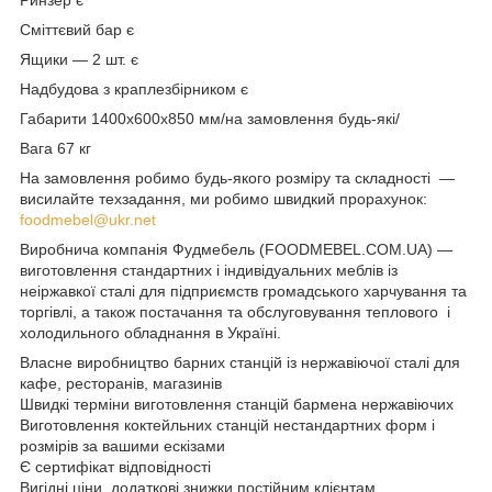
Сміттєвий бар є
Ящики — 2 шт. є
Надбудова з краплезбірником є
Габарити 1400х600х850 мм/на замовлення будь-які/
Вага 67 кг
На замовлення робимо будь-якого розміру та складності —
висилайте техзадання, ми робимо швидкий прорахунок:
foodmebel@ukr.net
Виробнича компанія Фудмебель (FOODMEBEL.СOM.UA) —
виготовлення стандартних і індивідуальних меблів із
неіржавкої сталі для підприємств громадського харчування та
торгівлі, а також постачання та обслуговування теплового і
холодильного обладнання в Україні.
Власне виробництво барних станцій із нержавіючої сталі для
кафе, ресторанів, магазинів
Швидкі терміни виготовлення станцій бармена нержавіючих
Виготовлення коктейльних станцій нестандартних форм і
розмірів за вашими ескізами
Є сертифікат відповідності
Вигідні ціни, додаткові знижки постійним клієнтам