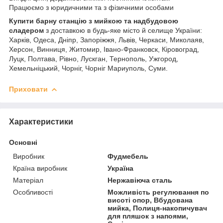
Працюємо з юридичними та з фізичними особами
Купити барну станцію з мийкою та надбудовою
сладером
з доставкою в будь-яке місто й селище України:
Харків, Одеса, Дніпр, Запоріжжя, Львів, Черкаси, Миколаяв,
Херсон, Винниця, Житомир, Івано-Франковск, Кіровоград,
Луцк, Полтава, Рівно, Лускган, Тернополь, Ужгород,
Хемельніцький, Чорніг, Чорніг Мариуполь, Суми.
Приховати
Характеристики
Основні
Виробник
Фудмебель
Країна виробник
Україна
Матеріал
Нержавіюча сталь
Особливості
Можливість регулювання по
висоті опор, Вбудована
мийка, Полиця-накопичувач
для пляшок з напоями,