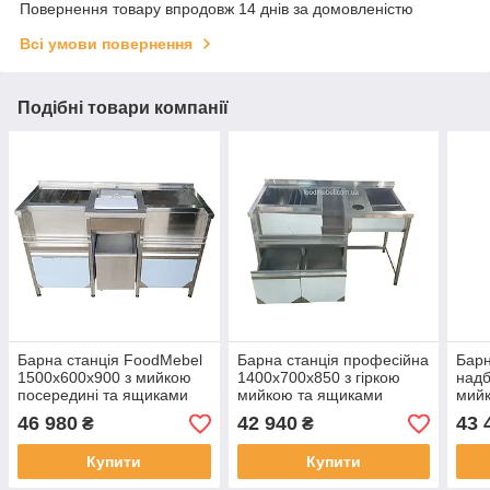
Повернення товару впродовж 14 днів за домовленістю
Всі умови повернення
Подібні товари компанії
Барна станція FoodMebel
Барна станція професійна
Барн
1500х600х900 з мийкою
1400х700х850 з гіркою
надб
посередині та ящиками
мийкою та ящиками
мийк
46 980
42 940
43 
₴
₴
Купити
Купити