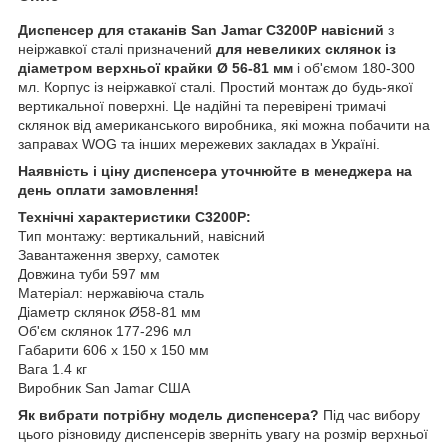
Диспенсер для стаканів San Jamar C3200P навісний
з
неіржавкої сталі призначений
для невеликих склянок із
діаметром верхньої крайки Ø 56-81 мм
і об'ємом 180-300
мл. Корпус із неіржавкої сталі. Простий монтаж до будь-якої
вертикальної поверхні. Це надійні та перевірені тримачі
склянок від американського виробника, які можна побачити на
заправах WOG та інших мережевих закладах в Україні.
Наявність і ціну диспенсера уточнюйте в менеджера на
день оплати замовлення!
Технічні характеристики C3200P:
Тип монтажу: вертикальний, навісний
Завантаження зверху, самотек
Довжина туби 597 мм
Матеріал: нержавіюча сталь
Діаметр склянок Ø58-81 мм
Об'єм склянок 177-296 мл
Габарити 606 х 150 х 150 мм
Вага 1.4 кг
Виробник San Jamar США
Як вибрати потрібну модель диспенсера?
Під час вибору
цього різновиду диспенсерів зверніть увагу на розмір верхньої