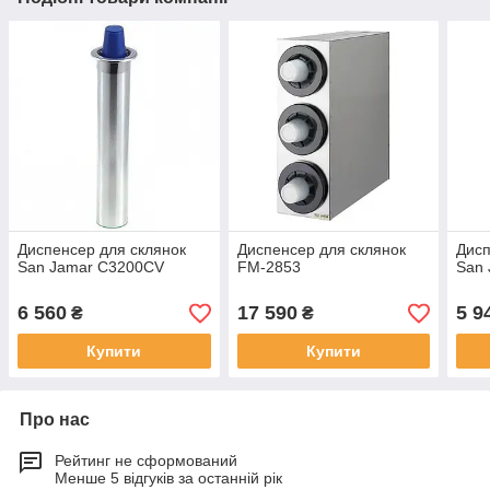
Диспенсер для склянок
Диспенсер для склянок
Дисп
San Jamar C3200CV
FM-2853
San 
6 560
17 590
5 9
₴
₴
Купити
Купити
Про нас
Рейтинг не сформований
Менше 5 відгуків за останній рік