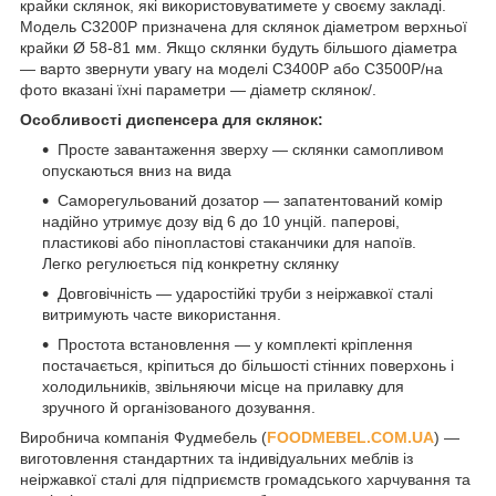
крайки склянок, які використовуватимете у своєму закладі.
Модель C3200P призначена для склянок діаметром верхньої
крайки Ø 58-81 мм. Якщо склянки будуть більшого діаметра
— варто звернути увагу на моделі C3400P або C3500P/на
фото вказані їхні параметри — діаметр склянок/.
Особливості диспенсера для склянок:
Просте завантаження зверху — склянки самопливом
опускаються вниз на вида
Саморегульований дозатор — запатентований комір
надійно утримує дозу від 6 до 10 унцій. паперові,
пластикові або пінопластові стаканчики для напоїв.
Легко регулюється під конкретну склянку
Довговічність — ударостійкі труби з неіржавкої сталі
витримують часте використання.
Простота встановлення — у комплекті кріплення
постачається, кріпиться до більшості стінних поверхонь і
холодильників, звільняючи місце на прилавку для
зручного й організованого дозування.
Виробнича компанія Фудмебель (
FOODMEBEL.СOM.UA
) —
виготовлення стандартних та індивідуальних меблів із
неіржавкої сталі для підприємств громадського харчування та