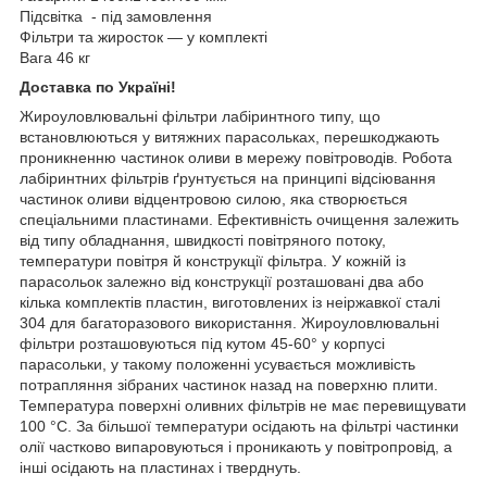
Підсвітка - під замовлення
Фільтри та жиросток — у комплекті
Вага 46 кг
Доставка по Україні!
Жироуловлювальні фільтри лабіринтного типу, що
встановлюються у витяжних парасольках, перешкоджають
проникненню частинок оливи в мережу повітроводів. Робота
лабіринтних фільтрів ґрунтується на принципі відсіювання
частинок оливи відцентровою силою, яка створюється
спеціальними пластинами. Ефективність очищення залежить
від типу обладнання, швидкості повітряного потоку,
температури повітря й конструкції фільтра. У кожній із
парасольок залежно від конструкції розташовані два або
кілька комплектів пластин, виготовлених із неіржавкої сталі
304 для багаторазового використання. Жироуловлювальні
фільтри розташовуються під кутом 45-60° у корпусі
парасольки, у такому положенні усувається можливість
потрапляння зібраних частинок назад на поверхню плити.
Температура поверхні оливних фільтрів не має перевищувати
100 °C. За більшої температури осідають на фільтрі частинки
олії частково випаровуються і проникають у повітропровід, а
інші осідають на пластинах і тверднуть.