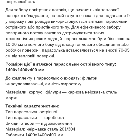
неіржавкої сталі!
Для забору повітряних потоків, що виходять від теплової
поверхні обладнання, на якій готується їжа, і для подавання їх
у мережу повітроводів використовуються витяжні парасольки
острівного або пристінного типу. Для ефективного забору
повітряного потоку важливо дотримуватися таких
технологічних рекомендацій: парасолька має бути більшою на
10-20 см із кожного боку від площі теплового обладнання або
робочої поверхні, парасолька встановлюється на висоті 70-95
см від тепловій поверхні.
Розміри цієї витяжної парасольки острівного типу:
1400х1400х400 мм.
До комплекту з парасолькою входять: фільтри
жироуловлювальні, ємність жиростоку.
Матеріали: корпус і фільтри — харчова неіржавка сталь
марки.
Технічні характеристики:
Тип парасольок острівної
Тип парасольки — коробочка
Вихідні отвори — під замовлення
Матеріал: неіржавка сталь 201/304
Габарити 1400х1400х400 мм