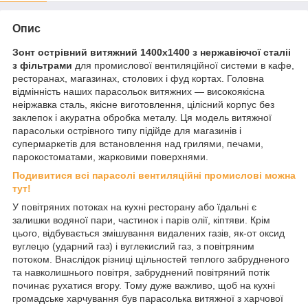
Опис
Зонт острівний витяжний 1400х1400 з нержавіючої сталіі
з фільтрами
для промислової вентиляційної системи в кафе,
ресторанах, магазинах, столових і фуд кортах. Головна
відмінність наших парасольок витяжних — високоякісна
неіржавка сталь, якісне виготовлення, цілісний корпус без
заклепок і акуратна обробка металу. Ця модель витяжної
парасольки острівного типу підійде для магазинів і
супермаркетів для встановлення над грилями, печами,
парокостоматами, жарковими поверхнями.
Подивитися всі парасолі вентиляційні промислові можна
тут!
У повітряних потоках на кухні ресторану або їдальні є
залишки водяної пари, частинок і парів олії, кіптяви. Крім
цього, відбувається змішування видалених газів, як-от оксид
вуглецю (ударний газ) і вуглекислий газ, з повітряним
потоком. Внаслідок різниці щільностей теплого забрудненого
та навколишнього повітря, забруднений повітряний потік
починає рухатися вгору. Тому дуже важливо, щоб на кухні
громадське харчування був парасолька витяжної з харчової