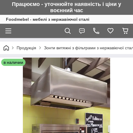
Працюємо - уточнюйте наявність і ціни у
воєнний
час
Foodmebel - мебелі з нержавіючої сталі
Продукція
Зонти витяжні з фільтрами з нержавіючої стал
в наличии