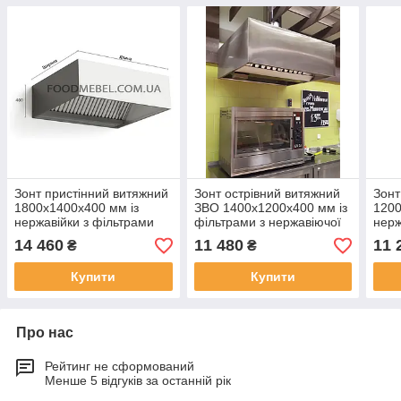
Зонт пристінний витяжний
Зонт острівний витяжний
Зонт
1800x1400x400 мм із
ЗВО 1400х1200х400 мм із
1200
нержавійки з фільтрами
фільтрами з нержавіючої
нерж
сталі
14 460
11 480
11 
₴
₴
Купити
Купити
Про нас
Рейтинг не сформований
Менше 5 відгуків за останній рік