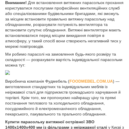
Внимание!
Для встановлення витяжних парасольок прохання
користуватися послугами професійних вентиляційних служб
або спеціалізованими будівельними бригадами, які зможуть
за місцем встановити правильно витяжну парасольку над
обладнанням, розрахувати потужність вентилятора та
встановити супутнє обладнання. Витяжні вентилятори мають
встановлюватися перед місцем викидання повітря в
атмосферу, у такий спосіб вони створюють негативний тиск у
мережі повітроводів.
Ми робимо парасолі на замовлення будь-якого розміру та
складності — розрахувати вартість індивідуальної парасольки
можна тут:
Виробнича компанія Фудмебель (
FOODMEBEL.СOM.UA
) —
виготовлення стандартних та індивідуальних меблів із
неіржавкої сталі для підприємств громадського харчування й
торгівлі. Крім того, ми пропонуємо найкращу ціну та прямі
постачання теплового та холодильного обладнання,
посудомийного й електромеханічного обладнання,
пекарського, пакувального та прального обладнання.
Купити парасольку витяжної острівної ЗВО
1400х1400х400 мм із фільтрами з неіржавкої сталі
у Києві з