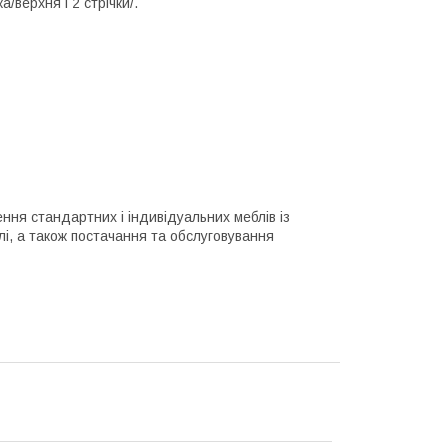
/верхня і 2 стрічки/.
я стандартних і індивідуальних меблів із
лі, а також постачання та обслуговування