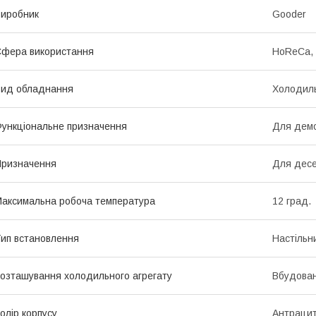
иробник
Gooder
фера використання
HoReCa, 
ид обладнання
Холодиль
ункціональне призначення
Для демо
ризначення
Для десе
аксимальна робоча температура
12 град.
ип встановлення
Настільн
озташування холодильного агрегату
Вбудова
олір корпусу
Антраци