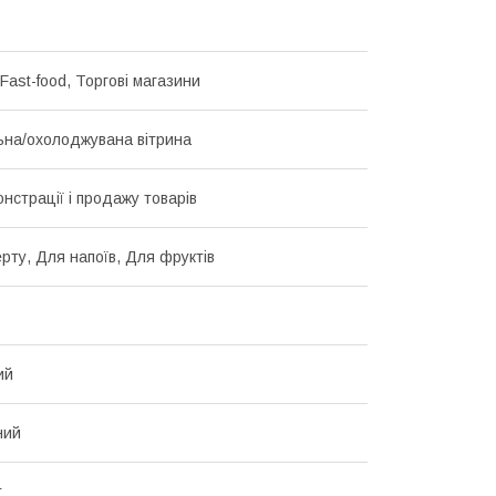
Fast-food, Торгові магазини
на/охолоджувана вітрина
нстрації і продажу товарів
рту, Для напоїв, Для фруктів
ий
ний
т