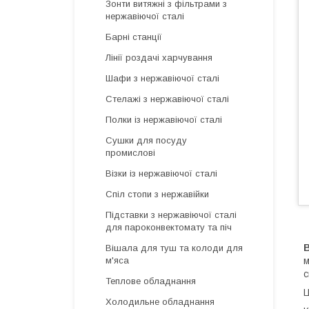
Зонти витяжні з фільтрами з
нержавіючої сталі
Барні станції
Лінії роздачі харчування
Шафи з нержавіючої сталі
Стелажі з нержавіючої сталі
Полки із нержавіючої сталі
Сушки для посуду
промислові
Візки із нержавіючої сталі
Спіл стопи з нержавійки
Підставки з нержавіючої сталі
для пароконвектомату та піч
Вішала для туш та колоди для
м
м'яса
с
Теплове обладнання
Ц
Холодильне обладнання