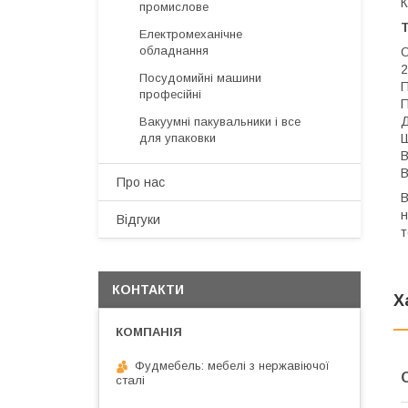
К
промислове
Т
Електромеханічне
обладнання
О
2
Посудомийні машини
П
професійні
П
Д
Вакуумні пакувальники і все
Ш
для упаковки
В
В
Про нас
В
н
Відгуки
т
КОНТАКТИ
Х
Фудмебель: мебелі з нержавіючої
сталі