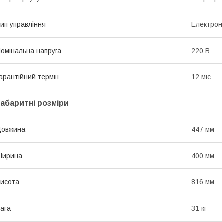
ип управління
Електро
омінальна напруга
220 В
арантійний термін
12 міс
Габаритні розміри
Довжина
447 мм
Ширина
400 мм
исота
816 мм
ага
31 кг