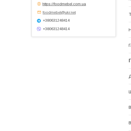
https://foodmebel.com.ua
foodmebel@ukr.net
Т
+380631248414
+380631248414
Н
Г
В
В