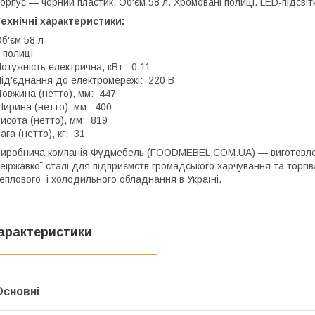
орпус — чорний пластик. Об'єм 58 л. Хромовані полиці. LED-підсвітка
ехнічні характеристики:
б'єм 58 л
 полиці
отужність електрична, кВт: 0.11
ід'єднання до електромережі: 220 В
овжина (нетто), мм: 447
ирина (нетто), мм: 400
исота (нетто), мм: 819
ага (нетто), кг: 31
иробнича компанія Фудмебель (FOODMEBEL.СOM.UA) — виготовленн
еіржавкої сталі для підприємств громадського харчування та торгів
еплового і холодильного обладнання в Україні.
арактеристики
Основні