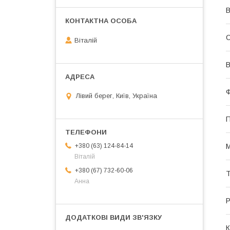
В
С
Віталій
В
Ф
Лівий берег, Київ, Україна
П
М
+380 (63) 124-84-14
Віталій
+380 (67) 732-60-06
Т
Анна
Р
К