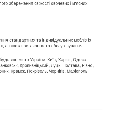
о збереження свіжості овочевих і м'ясних
я стандартних та індивідуальних меблів із
лі, а також постачання та обслуговування
удь-яке місто України: Київ, Харків, Одеса,
ранковськ, Кропивніцький, Луцк, Полтава, Рівно,
ик, Крамск, Покрівель, Чернігів, Маріополь,