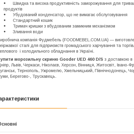
Швидка та висока продуктивність заморожування для тривалог
продуктів
Убудований конденсатор, що не вимагає обслуговування
Стандартний кошик
Тримач кришки з вбудованим замикним механізмом
Зливання води
иробнича компанія Фудмебель (FOODMEBEL.СOM.UA) — виготовленн
еіржавкої сталі для підприємств громадського харчування та торгів
еплового і холодильного обладнання в Україні.
Купити морозильну скриню Gooder UED 460 D/S
з доставкою в б
ніпр, Львів, Черкаси, Ніколаєв, Херсон, Вінниця, Житосвіт, Івано-Ф
уганськ, Тернополь, Ужромелю, Хмельницький, Північнодонець, Чорн
уми, Берегово-, Трускавець.
арактеристики
Основні