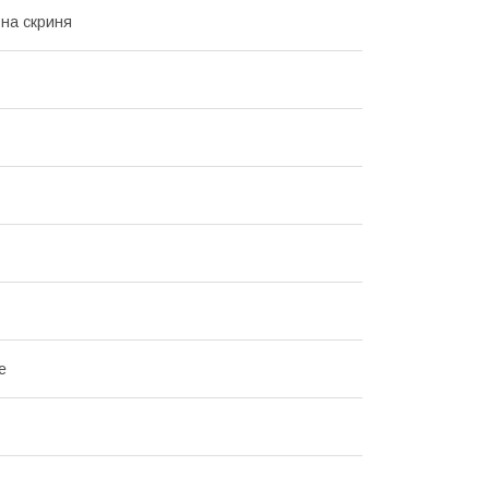
на скриня
е