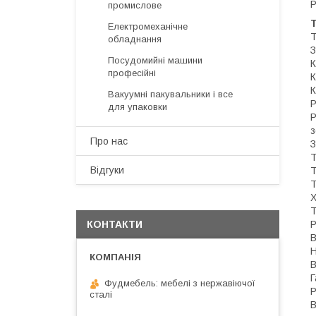
Р
промислове
Т
Електромеханічне
Т
обладнання
З
Посудомийні машини
К
професійні
К
К
Вакуумні пакувальники і все
для упаковки
Р
з
Про нас
Т
Відгуки
Р
КОНТАКТИ
В
Н
В
Г
Фудмебель: мебелі з нержавіючої
Р
сталі
В