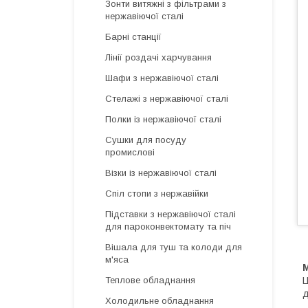
Зонти витяжні з фільтрами з
нержавіючої сталі
Барні станції
Лінії роздачі харчування
Шафи з нержавіючої сталі
Стелажі з нержавіючої сталі
Полки із нержавіючої сталі
Сушки для посуду
промислові
Візки із нержавіючої сталі
Спіл стопи з нержавійки
Підставки з нержавіючої сталі
для пароконвектомату та піч
Вішала для туш та колоди для
м'яса
Ц
Теплове обладнання
д
Холодильне обладнання