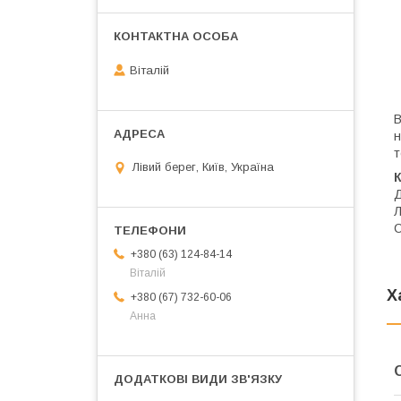
Віталій
В
н
т
Лівий берег, Київ, Україна
Д
Л
С
+380 (63) 124-84-14
Віталій
Х
+380 (67) 732-60-06
Анна