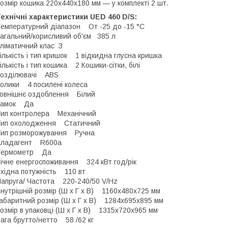
озмір кошика 220х440х180 мм — у комплекті 2 шт.
ехнічні характеристики UED 460 D/S:
емпературний діапазон От -25 до -15 °C
агальний/корисливий об'єм 385 л
ліматичний клас З
ількість і тип кришок 1 відкидна глусна кришка
ількість і тип кошика 2 Кошики-сітки, білі
Розділювачі ABS
олики 4 посилені колеса
овнішнє оздоблення Білий
Замок Да
ип контролера Механічний
Тип охолодження Статичний
Тип розморожування Ручна
Хладагент R600a
Термометр Да
ічне енергоспоживання 324 кВт год/рік
хідна потужність 110 вт
апруга/ Частота 220-240/50 V/Hz
нутрішній розмір (Ш x Г x В) 1160х480х725 мм
абаритний розмір (Ш x Г x В) 1284х695х895 мм
озмір в упаковці (Ш x Г x В) 1315х720х965 мм
ага брутто/нетто 58 /62 кг