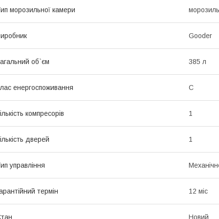
ип морозильної камери
морозиль
иробник
Gooder
агальний об`єм
385 л
лас енергоспоживання
C
ількість компресорів
1
ількість дверей
1
ип управління
Механічн
арантійний термін
12 міс
Стан
Новий