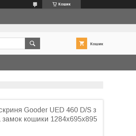
Кошик
Кошик
скриня Gooder UED 460 D/S з
а замок кошики 1284х695х895