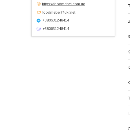
https://foodmebel.com.ua
Т
foodmebel@ukr.net
+380631248414
В
+380631248414
З
К
К
К
Т
Г