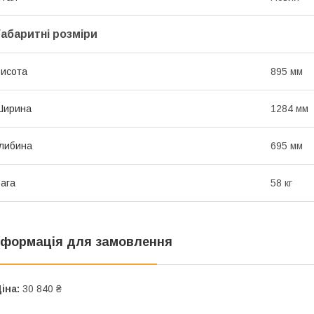
Габаритні розміри
исота
895 мм
Ширина
1284 мм
либина
695 мм
ага
58 кг
нформація для замовлення
іна:
30 840 ₴