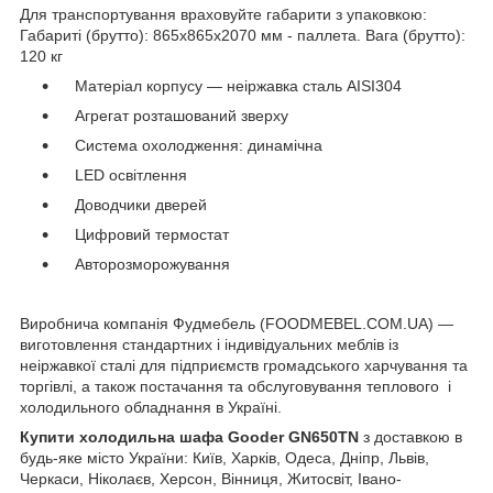
Для транспортування враховуйте габарити з упаковкою:
Габариті (брутто): 865x865x2070 мм - паллета. Вага (брутто):
120 кг
Матеріал корпусу — неіржавка сталь AISI304
Агрегат розташований зверху
Система охолодження: динамічна
LED освітлення
Доводчики дверей
Цифровий термостат
Авторозморожування
Виробнича компанія Фудмебель (FOODMEBEL.СOM.UA) —
виготовлення стандартних і індивідуальних меблів із
неіржавкої сталі для підприємств громадського харчування та
торгівлі, а також постачання та обслуговування теплового і
холодильного обладнання в Україні.
Купити холодильна шафа Gooder GN650TN
з доставкою в
будь-яке місто України: Київ, Харків, Одеса, Дніпр, Львів,
Черкаси, Ніколаєв, Херсон, Вінниця, Житосвіт, Івано-