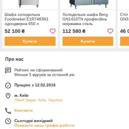
Шафа холодильна
Холодильна шафа Berg
Стіл
Foodmebel E1R7483N1
GN1410TN професійна
GN3
однодверна 650 л
неіржавка сталь
52 100
112 580
46 
₴
₴
Купити
Купити
Про нас
Рейтинг не сформований
Менше 5 відгуків за останній рік
Працює з 12.02.2016
м. Київ
Лівий берег, Київ, Україна
Контакти
Сьогодні вихідний
Показати весь графік роботи