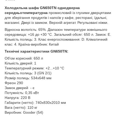
Холодильна шафа GN650TN однодверна
середньотемпературна
промисловий із глухими дверцятами
для зберігання продуктів і напоїв у кафе, ресторані, їдальні,
магазині. Двері із замком. Верхній агрегат. Регульовані ніжки.
Відносна вологість: 65%. Діапазон температури зовнішнього
середовища: +16 до +30 °C. Загальний обсяг: 650 л. Замок: Е.
Кількість полиць: 3. Клас енергоспоживання: D. Кліматичний
клас: 4. Країна-виробник: Китай
Технічні характеристики GN650TN:
Об'єм корисний: 650 л
Кількість дверей: 1
Температурний режим: +2...+10 °C
Кількість полиць: 3 (GN 2/1)
Розмір полиць: 534х648 мм
Фреон 290
Замок дверей - є
Потужність: 0,35 кВт
Напруга: 220 В
Габарити (нетто): 740x830x2010 мм
Вага (нетто): 110 кг
Виробник: Gooder (54)