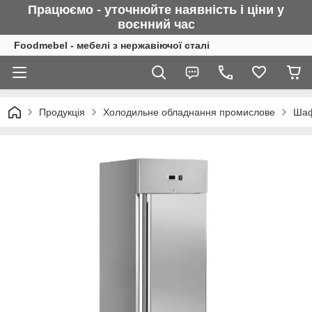
Працюємо - уточнюйте наявність і ціни у
воєнний
час
Foodmebel - мебелі з нержавіючої сталі
Продукція
Холодильне обладнання промислове
Шаф