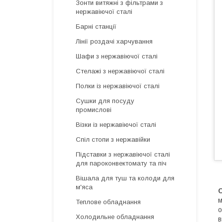
Зонти витяжні з фільтрами з
нержавіючої сталі
Барні станції
Лінії роздачі харчування
Шафи з нержавіючої сталі
Стелажі з нержавіючої сталі
Полки із нержавіючої сталі
Сушки для посуду
промислові
Візки із нержавіючої сталі
Спіл стопи з нержавійки
Підставки з нержавіючої сталі
для пароконвектомату та піч
Вішала для туш та колоди для
м'яса
С
м
Теплове обладнання
о
Холодильне обладнання
в