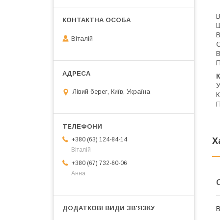
В
Ш
В
Віталій
Є
В
П
К
У
Лівий берег, Київ, Україна
К
П
Х
+380 (63) 124-84-14
Віталій
+380 (67) 732-60-06
Анна
В