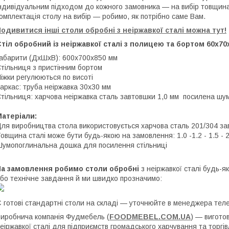
ндивідуальним підходом до кожного замовника — на вибір товщина
омплектація столу
на вибір — робимо, як потрібно саме Вам.
одивитися інші столи обробні з неіржавкої сталі можна тут!
тіл обробний із неіржавкої сталі з полицею та бортом 60х70
абарити (ДхШхВ): 600х700х850 мм
тільниця з пристінним бортом
іжки регулюються по висоті
аркас: труба неіржавка 30х30 мм
тільниця: харчова неіржавка сталь завтовшки 1,0 мм посилена 
Матеріали:
ля виробництва стола використовується харчова сталь 201/304 зав
овщина сталі може бути будь-якою на замовлення: 1.0 -1.2 - 1.5 - 
умопоглинальна дошка для посилення стільниці
На замовлення робимо столи обробні
з неіржавкої сталі будь-я
бо технічне завдання й ми швидко прозначимо:
 готові стандартні столи на складі — уточнюйте в менеджера те
иробнича компанія Фудмебель (
FOODMEBEL.СOM.UA
) — вигото
еіржавкої сталі для підприємств громадського харчування та торгівл