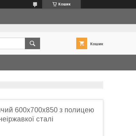
Кошик
Кошик
ичий 600х700х850 з полицею
неіржавкої сталі