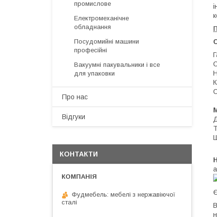
промислове
і
к
Електромеханічне
обладнання
П
С
Посудомийні машини
професійні
Г
С
Вакуумні пакувальники і все
Н
для упаковки
К
С
Про нас
Відгуки
Д
Т
Ш
КОНТАКТИ
а
Є
Фудмебель: мебелі з нержавіючої
сталі
В
н