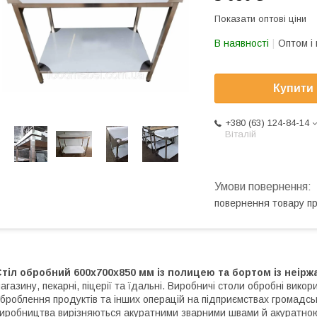
Показати оптові ціни
В наявності
Оптом і 
Купити
+380 (63) 124-84-14
Віталій
повернення товару п
тіл обробний 600х700х850 мм із полицею та бортом із неіржа
агазину, пекарні, піцерії та їдальні. Виробничі столи обробні викор
броблення продуктів та інших операцій на
підприємствах громадсь
иробництва вирізняються акуратними зварними швами й акуратною