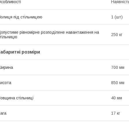
собливості
Наявніст
олиця під стільницею
1 (шт)
опустиме рівномірне розподілене навантаження на
250 кг
тільницю
Габаритні розміри
Ширина
700 мм
исота
850 мм
овщина стільниці
40 мм
ага
17 кг