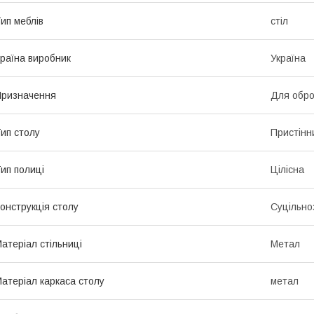
ип меблів
стіл
раїна виробник
Україна
ризначення
Для обро
ип столу
Пристінн
ип полиці
Цілісна
онструкція столу
Суцільно
атеріал стільниці
Метал
атеріал каркаса столу
метал