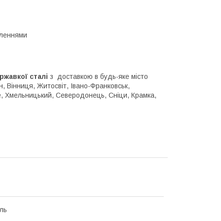
сленнями
ржавкої сталі
з доставкою в будь-яке місто
он, Вінниця, Житосвіт, Івано-Франковськ,
де, Хмельницький, Северодонець, Сніци, Крамка,
ль