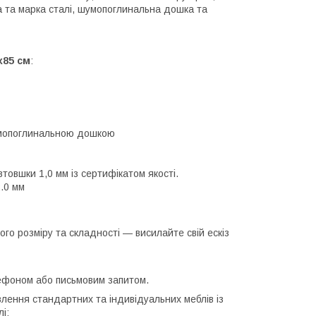
 та марка сталі, шумопоглинальна дошка та
х85 см
:
шумопоглинальною дошкою
товшки 1,0 мм із сертифікатом якості.
2.0 мм
кого розміру та складності — висилайте свій ескіз
лефоном або письмовим запитом.
влення стандартних та індивідуальних меблів із
і: