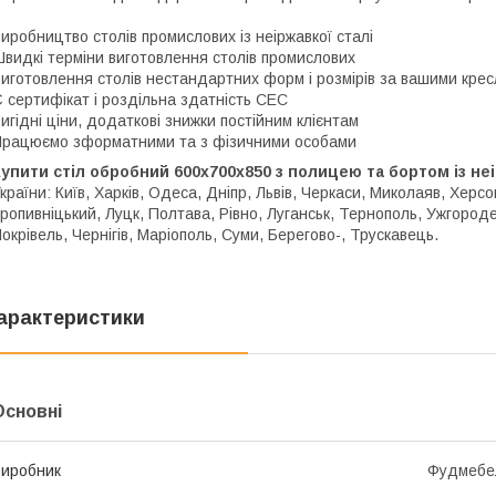
иробництво столів промислових із неіржавкої сталі
видкі терміни виготовлення столів промислових
иготовлення столів нестандартних форм і розмірів за вашими кре
 сертифікат і роздільна здатність СЕС
игідні ціни, додаткові знижки постійним клієнтам
рацюємо зформатними та з фізичними особами
упити стіл обробний 600х700х850 з полицею та бортом із неі
країни: Київ, Харків, Одеса, Дніпр, Львів, Черкаси, Миколаяв, Херс
ропивніцький, Луцк, Полтава, Рівно, Луганськ, Тернополь, Ужгоро
окрівель, Чернігів, Маріополь, Суми, Берегово-, Трускавець.
арактеристики
Основні
иробник
Фудмебе