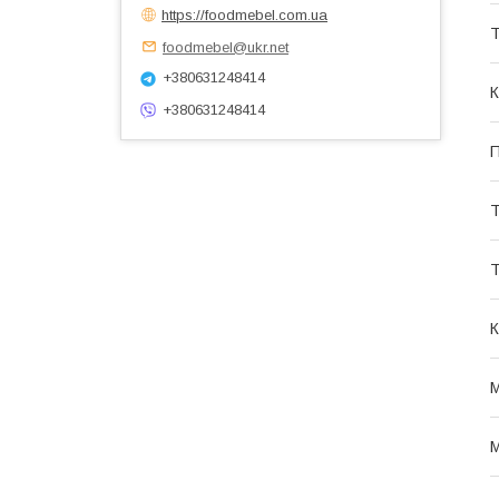
https://foodmebel.com.ua
Т
foodmebel@ukr.net
+380631248414
К
+380631248414
П
Т
Т
К
М
М