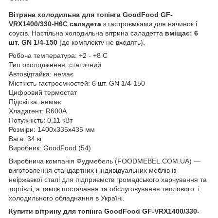
Вітрина холодильна для топінга GoodFood GF-
VRX1400/330-H6C саладета
з гастроємками для начинок і
соусів. Настільна холодильна вітрина саладетта
вміщає: 6
шт. GN 1/4-150
(до комплекту не входять).
Робоча температура: +2 - +8 C
Тип охолодження: статичний
Автовідтайка: немає
Місткість гастроємкостей: 6 шт. GN 1/4-150
Цифровий термостат
Підсвітка: немає
Хладагент: R600A
Потужність: 0,11 кВт
Розміри: 1400х335х435 мм
Вага: 34 кг
Виробник: GoodFood (54)
Виробнича компанія Фудмебель (FOODMEBEL.СOM.UA) —
виготовлення стандартних і індивідуальних меблів із
неіржавкої сталі для підприємств громадського харчування та
торгівлі, а також постачання та обслуговування теплового і
холодильного обладнання в Україні.
Купити вітрину
для топінга GoodFood GF-VRX1400/330-