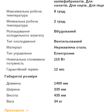
напівфабрикатів, Для
салатів, Для сирів, Для піци
Максимальна робоча
8 град.
температура
Мінімальна робоча
2 град.
температура
Розташування
Вбудований
холодильного агрегату
Тип охолодження
Вентильований
Матеріал
Нержавіюча сталь
Тип управління
Електронне
Номінальна споживана
110 Вт
потужність
Гарантійний термін
12 міс
Габаритні розміри
Довжина
1400 мм
Ширина
335 мм
Висота
435 мм
Вага
34 кг
Приховати