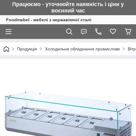
Працюємо - уточнюйте наявність і ціни у
воєнний
час
Foodmebel - мебелі з нержавіючої сталі
Продукція
Холодильне обладнання промислове
Вітр