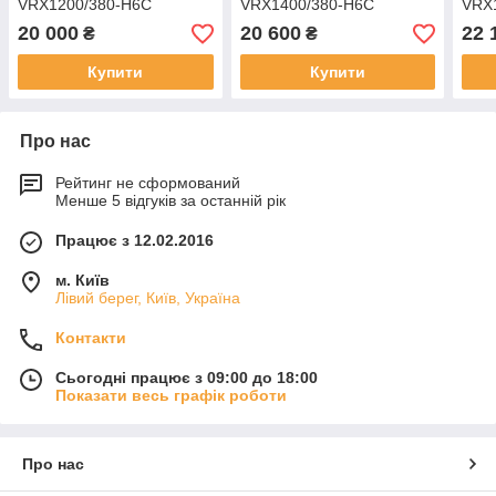
VRX1200/380-H6C
VRX1400/380-H6C
VRX
20 000
20 600
22 
₴
₴
Купити
Купити
Про нас
Рейтинг не сформований
Менше 5 відгуків за останній рік
Працює з 12.02.2016
м. Київ
Лівий берег, Київ, Україна
Контакти
Сьогодні працює з 09:00 до 18:00
Показати весь графік роботи
Про нас