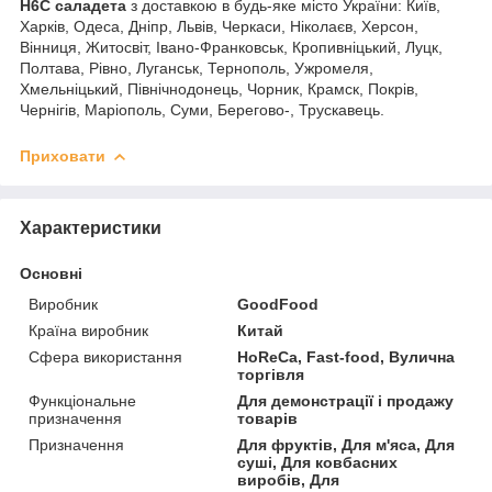
H6C саладета
з доставкою в будь-яке місто України: Київ,
Харків, Одеса, Дніпр, Львів, Черкаси, Ніколаєв, Херсон,
Вінниця, Житосвіт, Івано-Франковськ, Кропивніцький, Луцк,
Полтава, Рівно, Луганськ, Тернополь, Ужромеля,
Хмельніцький, Північнодонець, Чорник, Крамск, Покрів,
Чернігів, Маріополь, Суми, Берегово-, Трускавець.
Приховати
Характеристики
Основні
Виробник
GoodFood
Країна виробник
Китай
Сфера використання
HoReCa, Fast-food, Вулична
торгівля
Функціональне
Для демонстрації і продажу
призначення
товарів
Призначення
Для фруктів, Для м'яса, Для
суші, Для ковбасних
виробів, Для