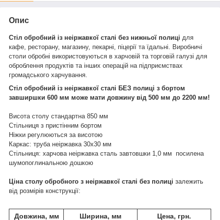
Опис
Стіл обробний із неіржавкої сталі
без нижньої полиці
для
кафе, ресторану, магазину, пекарні, піцерії та їдальні. Виробничі
столи обробні використовуються в харчовій та торговій галузі для
оброблення продуктів та інших операцій на
підприємствах
громадського харчування.
Стіл обробний із неіржавкої сталі БЕЗ полиці з бортом
завширшки 600 мм може мати довжину від 500 мм до 2200 мм!
Висота столу стандартна 850 мм
Стільниця з пристінним бортом
Ніжки регулюються за висотою
Каркас: труба неіржавка 30х30 мм
Стільниця: харчова неіржавка сталь завтовшки 1,0 мм посилена
шумопоглинальною дошкою
Ціна столу обробного з неіржавкої сталі без полиці
залежить
від розмірів конструкції:
Довжина, мм
Ширина, мм
Цена, грн.