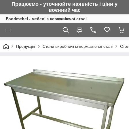
Працюємо - уточнюйте наявність і ціни у
воєнний
час
Foodmebel - мебелі з нержавіючої сталі
Продукція
Столи виробничі із нержавіючої сталі
Стол