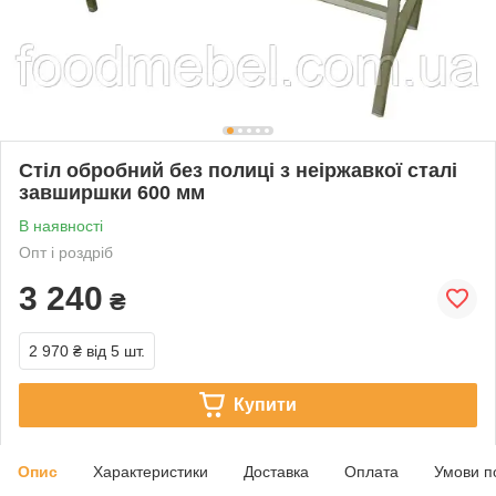
Стіл обробний без полиці з неіржавкої сталі
завширшки 600 мм
В наявності
Опт і роздріб
3 240
₴
2 970 ₴
від 5 шт.
Купити
Опис
Характеристики
Доставка
Оплата
Умови п