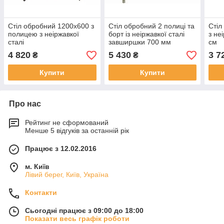
Стіл обробний 1200х600 з
Стіл обробний 2 полиці та
Стіл
полицею з неіржавкої
борт із неіржавкої сталі
з не
сталі
завширшки 700 мм
см
4 820
5 430
3 7
₴
₴
Купити
Купити
Про нас
Рейтинг не сформований
Менше 5 відгуків за останній рік
Працює з 12.02.2016
м. Київ
Лівий берег, Київ, Україна
Контакти
Сьогодні працює з 09:00 до 18:00
Показати весь графік роботи