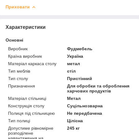
Приховати
Характеристики
Основні
Виробник
Фудмебель
Країна виробник
Україна
Матеріал каркаса столу
метал
Тип меблів
стіл
Тип столу
Пристінний
Призначення
Для обробки та оброблення
харчових продуктів
Матеріал стільниці
Метал
Конструкція столу
Суцільнозварна
Полиця під стільницею
Не передбачена
Тип полиці
Цілісна
Допустиме рівномірне
245 кг
розподілене
навантаження на