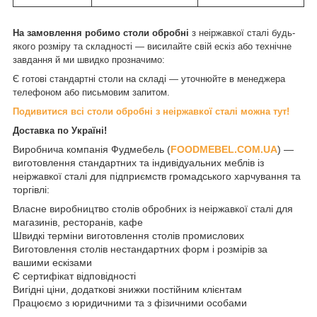
На замовлення робимо столи обробні
з неіржавкої сталі будь-
якого розміру та складності — висилайте свій ескіз або технічне
завдання й ми швидко прозначимо:
Є готові стандартні столи на складі — уточнюйте в менеджера
телефоном або письмовим запитом.
Подивитися всі столи обробні з неіржавкої сталі можна тут!
Доставка по Україні!
Виробнича компанія Фудмебель (
FOODMEBEL.СOM.UA
) —
виготовлення стандартних та індивідуальних меблів із
неіржавкої сталі для підприємств громадського харчування та
торгівлі:
Власне виробництво столів обробних із неіржавкої сталі для
магазинів, ресторанів, кафе
Швидкі терміни виготовлення столів промислових
Виготовлення столів нестандартних форм і розмірів за
вашими ескізами
Є сертифікат відповідності
Вигідні ціни, додаткові знижки постійним клієнтам
Працюємо з юридичними та з фізичними особами