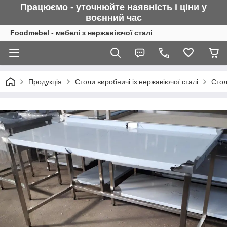
Працюємо - уточнюйте наявність і ціни у
воєнний
час
Foodmebel - мебелі з нержавіючої сталі
Продукція
Столи виробничі із нержавіючої сталі
Стол