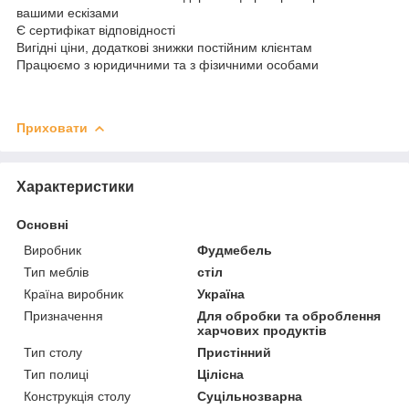
вашими ескізами
Є сертифікат відповідності
Вигідні ціни, додаткові знижки постійним клієнтам
Працюємо з юридичними та з фізичними особами
Приховати
Характеристики
Основні
Виробник
Фудмебель
Тип меблів
стіл
Країна виробник
Україна
Призначення
Для обробки та оброблення
харчових продуктів
Тип столу
Пристінний
Тип полиці
Цілісна
Конструкція столу
Суцільнозварна