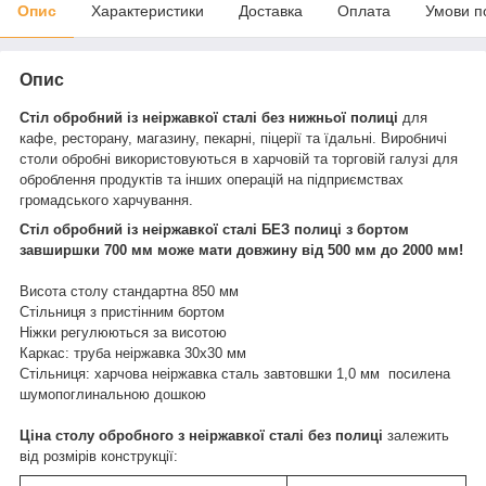
Опис
Характеристики
Доставка
Оплата
Умови п
Опис
Стіл обробний із неіржавкої сталі
без нижньої полиці
для
кафе, ресторану, магазину, пекарні, піцерії та їдальні. Виробничі
столи обробні використовуються в харчовій та торговій галузі для
оброблення продуктів та інших операцій на
підприємствах
громадського харчування.
Стіл обробний із неіржавкої сталі БЕЗ полиці з бортом
завширшки 700 мм може мати довжину від 500 мм до 2000 мм!
Висота столу стандартна 850 мм
Стільниця з пристінним бортом
Ніжки регулюються за висотою
Каркас: труба неіржавка 30х30 мм
Стільниця: харчова неіржавка сталь завтовшки 1,0 мм посилена
шумопоглинальною дошкою
Ціна столу обробного з неіржавкої сталі без полиці
залежить
від розмірів конструкції: