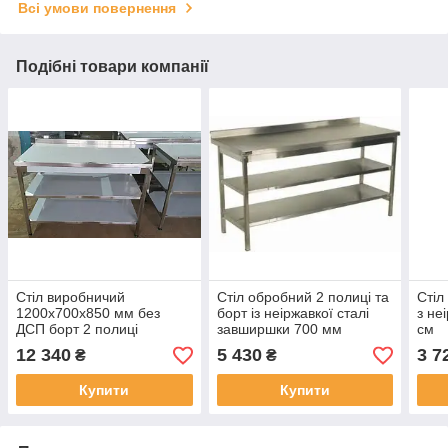
Всі умови повернення
Подібні товари компанії
Стіл виробничий
Стіл обробний 2 полиці та
Стіл
1200х700х850 мм без
борт із неіржавкої сталі
з не
ДСП борт 2 полиці
завширшки 700 мм
см
неіржавка сталь 2,0 мм
12 340
5 430
3 7
₴
₴
Купити
Купити