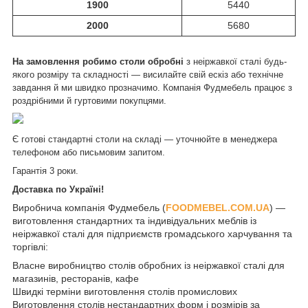
1900
5440
2000
5680
На замовлення робимо столи обробні
з неіржавкої сталі будь-
якого розміру та складності — висилайте свій ескіз або технічне
завдання й ми швидко прозначимо. Компанія Фудмебель працює з
роздрібними й гуртовими покупцями.
Є готові стандартні столи на складі — уточнюйте в менеджера
телефоном або письмовим запитом.
Гарантія 3 роки.
Доставка по Україні!
Виробнича компанія Фудмебель (
FOODMEBEL.СOM.UA
) —
виготовлення стандартних та індивідуальних меблів із
неіржавкої сталі для підприємств громадського харчування та
торгівлі:
Власне виробництво столів обробних із неіржавкої сталі для
магазинів, ресторанів, кафе
Швидкі терміни виготовлення столів промислових
Виготовлення столів нестандартних форм і розмірів за