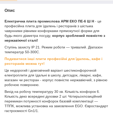
Опис
Електрична плита промислова АРМ ЕКО ПЕ-6 Ш Н
- це
професійна плита для їдалень і ресторанів з шістьма
чавунними рівними конфорками прямокутної форми для
будь-якого діаметра посуду,
корпус зроблений повністю з
нержавіючої сталі!
Ступінь захисту IP 21. Режим роботи ― тривалий. Діапазон
температур 50-300С.
Подивитися інші плити професійні для їдалень, кафе і
ресторанів можна тут!
Це недорогий і довговічний варіант шестиконфорочной
електроплити для їдальні в школу, дитсадок, лікарні, кафе,
магазин чи ресторан - корпус повністю нержавіючий, з рівною
робочою поверхнею.
Вихід на робочу температуру 30 хв. Кількість конфорок 6.
Кількість деко всередині духовки 2 шт. Чотирьохпозиційний
перемикач потужності конфорок базовій комплектації ―
ТППК, можлива установка на замовлення EGO. Євростандарт
гастроємкості Gn1/1.