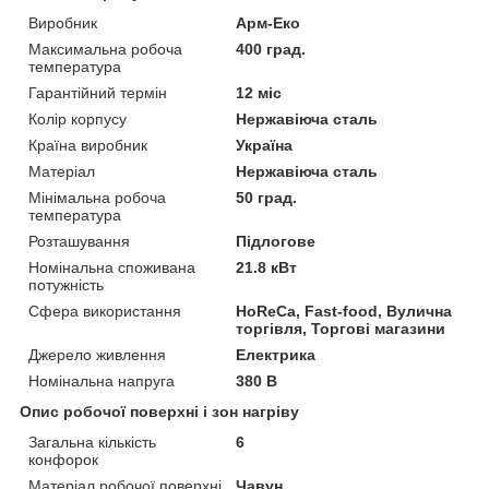
Виробник
Арм-Еко
Максимальна робоча
400 град.
температура
Гарантійний термін
12 міс
Колір корпусу
Нержавіюча сталь
Країна виробник
Україна
Матеріал
Нержавіюча сталь
Мінімальна робоча
50 град.
температура
Розташування
Підлогове
Номінальна споживана
21.8 кВт
потужність
Сфера використання
HoReCa, Fast-food, Вулична
торгівля, Торгові магазини
Джерело живлення
Електрика
Номінальна напруга
380 В
Опис робочої поверхні і зон нагріву
Загальна кількість
6
конфорок
Матеріал робочої поверхні
Чавун