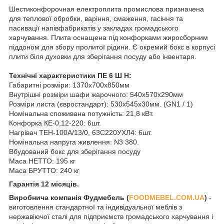
Шестиконфорочная електроплита промислова призначена
для теплової обробки, варіння, смаження, гасіння та
пасивації напівфабрикатів у закладах громадського
харчування. Плита оснащена під конфорками жиросборним
піддоном для збору пролитої рідини. Є окремий бокс в корпусі
плити біля духовки для зберігання посуду або інвентаря.
Технічні характеристики ПЕ 6 Ш Н:
Габаритні розміри: 1370х700х850мм
Внутрішні розміри шафи жарочного: 540х570х290мм
Розміри листа (євростандарт): 530х545х30мм. (GN1 / 1)
Номінальна споживана потужність: 21,8 кВт.
Конфорка КЕ-0,12-220: 6шт.
Нагрівач ТЕН-100А/13/0, 63С220УХЛ4: 6шт.
Номінальна напруга живлення: N3 380.
Вбудований бокс для зберігання посуду
Маса НЕТТО: 195 кг
Маса БРУТТО: 240 кг
Гарантія 12 місяців.
Виробнича компанія Фудмебель (
FOODMEBEL.COM.UA
)
-
виготовлення стандартної та індивідуальної меблів з
нержавіючої сталі для підприємств громадського харчування і