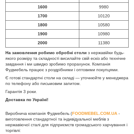
1600
9980
1700
10120
1800
10580
1900
10980
2000
11380
На замовлення робимо обробні столи
з нержавійки будь-
якого розміру та складності висилайте свій ескіз або технічне
завдання і ми швидко зробимо прорахунок. Компанія
Фудмебель працює з роздрібними і оптовими покупцями.
Є готові стандартні столи на складі ― уточнюйте у менеджера
по телефону або письмовим запитом.
Гарантія 3 роки.
Доставка по Україні!
Виробнича компанія Фудмебель (
FOODMEBEL.СOM.UA
-
виготовлення стандартної та індивідуальної меблів з
нержавіючої сталі для підприємств громадського харчування і
торгівлі: