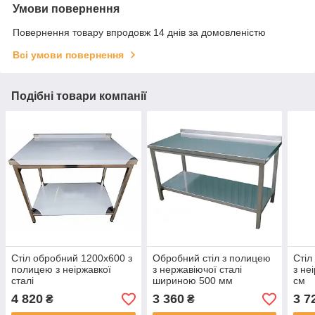
Умови повернення
Повернення товару впродовж 14 днів за домовленістю
Всі умови повернення
Подібні товари компанії
Стіл обробний 1200х600 з
Обробний стіл з полицею
Стіл
полицею з неіржавкої
з нержавіючої сталі
з не
сталі
шириною 500 мм
см
4 820
3 360
3 7
₴
₴