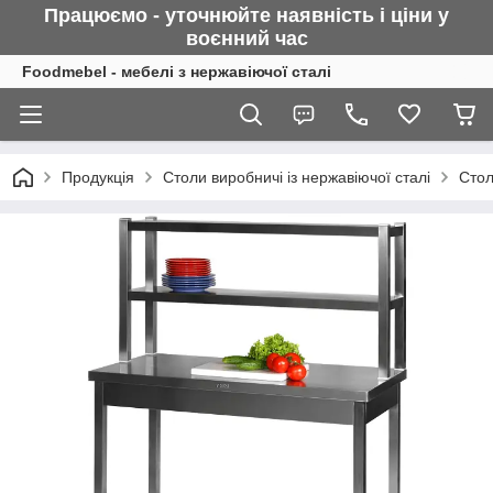
Працюємо - уточнюйте наявність і ціни у
воєнний
час
Foodmebel - мебелі з нержавіючої сталі
Продукція
Столи виробничі із нержавіючої сталі
Стол