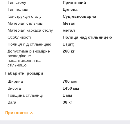
Тип столу
Пристінний
Тип полиці
Цілісна
Конструкція столу
Суцільнозварна
Матеріал стільниці
Метал
Матеріал каркаса столу
метал
Особливості
Полиця над стільницею
Полиця під стільницею
1 (шт)
Допустиме рівномірне
260 кг
розподілене
навантаження на
стільницю
Габаритні розміри
Ширина
700 мм
Висота
1450 мм
Товщина стільниці
1 мм
Вага
36 кг
Приховати