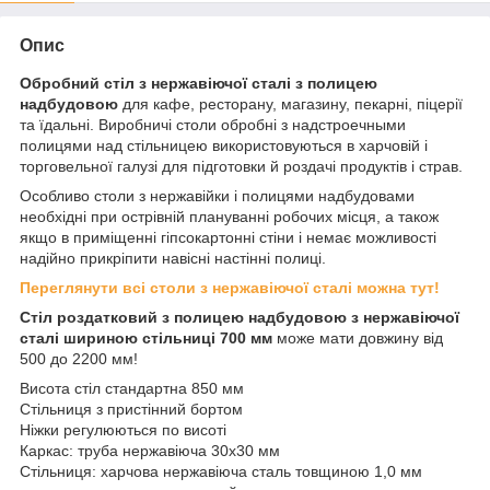
Опис
Обробний стіл з нержавіючої сталі
з полицею
надбудовою
для кафе, ресторану, магазину, пекарні, піцерії
та їдальні. Виробничі столи обробні з надстроечными
полицями над стільницею використовуються в харчовій і
торговельної галузі для підготовки й роздачі продуктів і страв.
Особливо столи з нержавійки і полицями надбудовами
необхідні при острівній плануванні робочих місця, а також
якщо в приміщенні гіпсокартонні стіни і немає можливості
надійно прикріпити навісні настінні полиці.
Переглянути всі столи з нержавіючої сталі можна тут!
Стіл роздатковий з полицею надбудовою з нержавіючої
сталі шириною стільниці 700 мм
може мати довжину від
500 до 2200 мм!
Висота стіл стандартна 850 мм
Стільниця з пристінний бортом
Ніжки регулюються по висоті
Каркас: труба нержавіюча 30х30 мм
Стільниця: харчова нержавіюча сталь товщиною 1,0 мм