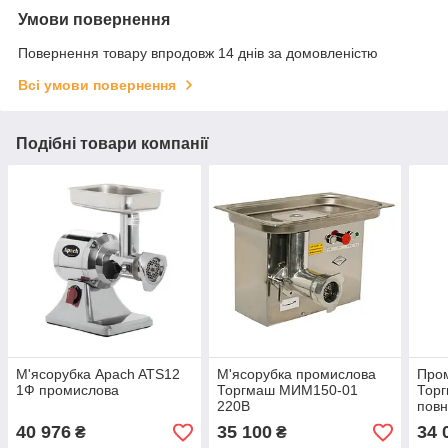
Умови повернення
Повернення товару впродовж 14 днів за домовленістю
Всі умови повернення
Подібні товари компанії
М'ясорубка Apach ATS12
М'ясорубка промислова
Пром
1Ф промислова
Торгмаш МИМ150-01
Тор
220В
повн
40 976
35 100
34 
₴
₴