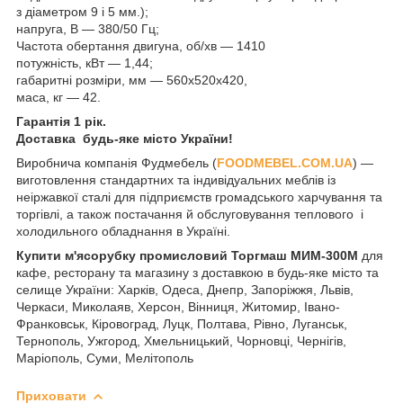
з діаметром 9 і 5 мм.);
напруга, В — 380/50 Гц;
Частота обертання двигуна, об/хв — 1410
потужність, кВт — 1,44;
габаритні розміри, мм — 560х520х420,
маса, кг — 42.
Гарантія 1 рік.
Доставка будь-яке місто України!
Виробнича компанія Фудмебель (
FOODMEBEL.СOM.UA
) —
виготовлення стандартних та індивідуальних меблів із
неіржавкої сталі для підприємств громадського харчування та
торгівлі, а також постачання й обслуговування теплового і
холодильного обладнання в Україні.
Купити м'ясорубку промисловий Торгмаш МИМ-300М
для
кафе, ресторану та магазину з доставкою в будь-яке місто та
селище України: Харків, Одеса, Днепр, Запоріжжя, Львів,
Черкаси, Миколаяв, Херсон, Вінниця, Житомир, Івано-
Франковськ, Кіровоград, Луцк, Полтава, Рівно, Луганськ,
Тернополь, Ужгород, Хмельницький, Чорновці, Чернігів,
Маріополь, Суми, Мелітополь
Приховати