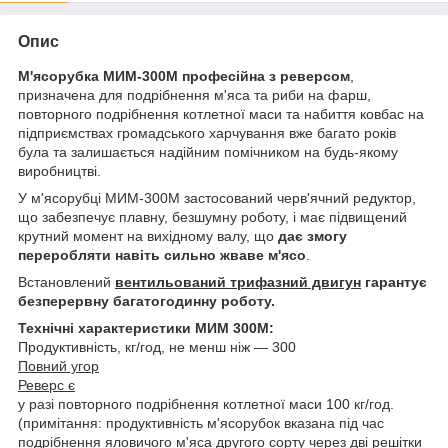
Опис
М'ясорубка МИМ-300М професійна з реверсом
,
призначена для подрібнення м'яса та риби на фарш,
повторного подрібнення котлетної маси та набиття ковбас на
підприємствах громадського харчування вже багато років
була та залишається надійним помічником на будь-якому
виробництві.
У м'ясорубці МИМ-300М застосований черв'ячний редуктор,
що забезпечує плавну, безшумну роботу, і має підвищений
крутний момент на вихідному валу, що
дає змогу
переробляти навіть сильно жваве м'ясо
.
Встановлений
вентильований трифазний двигун
гарантує
безперервну багатогодинну роботу.
Технічні характеристики МИМ 300М:
Продуктивність, кг/год, не менш ніж — 300
Повний угор
Реверс є
у разі повторного подрібнення котлетної маси 100 кг/год.
(примітання: продуктивність м'ясорубок вказана під час
подрібнення яловичого м'яса другого сорту через дві решітки