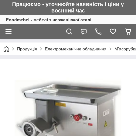
Працюємо - уточнюйте наявність і ціни у
воєнний
час
Foodmebel - мебелі з нержавіючої сталі
Продукція
Електромеханічне обладнання
М'ясорубк