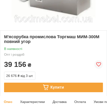
М'ясорубка промислова Торгмаш МИМ-300М
повний угор
В наявності
Опт і роздріб
39 156
₴
26 676 ₴
від 3 шт.
Купити
Опис
Характеристики
Доставка
Оплата
Умови п