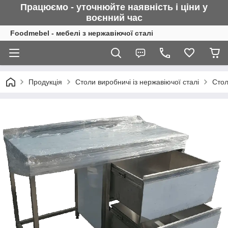
Працюємо - уточнюйте наявність і ціни у
воєнний
час
Foodmebel - мебелі з нержавіючої сталі
Продукція
Столи виробничі із нержавіючої сталі
Стол