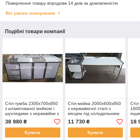
Повернення товару впродовж 14 днів за домовленістю
Всі умови повернення
Подібні товари компанії
Стіл-тумба 2300х700х850
Стіл-мийка 2000х600х850
Стіл
з штампованої мийкою і
з нержавіючої сталі з
1600
шухлядами з нержавійки з
місцем під холодильники
ящик
місцем під холодильник
місц
38 980
11 730
18 
₴
₴
Купити
Купити