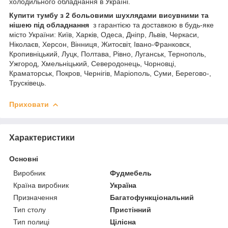
холодильного обладнання в Україні.
Купити тумбу з 2 больовими шухлядами висувними та
нішею під обладнання
з гарантією та доставкою в будь-яке
місто України: Київ, Харків, Одеса, Дніпр, Львів, Черкаси,
Ніколаєв, Херсон, Вінниця, Житосвіт, Івано-Франковск,
Кропивніцький, Луцк, Полтава, Рівно, Луганськ, Тернополь,
Ужгород, Хмельніцький, Северодонець, Чорновці,
Краматорськ, Покров, Чернігів, Маріополь, Суми, Берегово-,
Трусківець.
Приховати
Характеристики
Основні
Виробник
Фудмебель
Країна виробник
Україна
Призначення
Багатофункціональний
Тип столу
Пристінний
Тип полиці
Цілісна