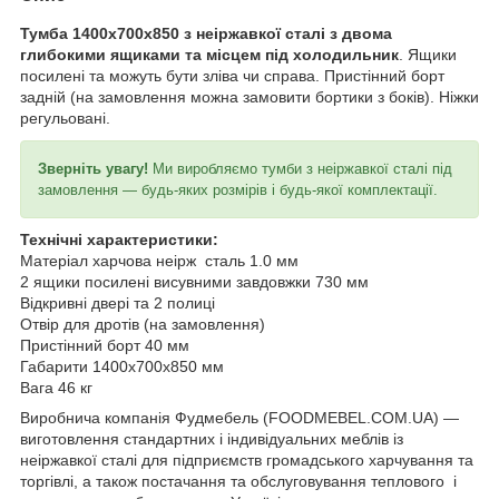
Тумба 1400х700х850 з неіржавкої сталі з двома
глибокими ящиками та місцем під холодильник
. Ящики
посилені та можуть бути зліва чи справа. Пристінний борт
задній (на замовлення можна замовити бортики з боків). Ніжки
регульовані.
Зверніть увагу!
Ми виробляємо тумби з неіржавкої сталі під
замовлення — будь-яких розмірів і будь-якої комплектації.
Технічні характеристики:
Матеріал харчова неірж сталь 1.0 мм
2 ящики посилені висувними завдовжки 730 мм
Відкривні двері та 2 полиці
Отвір для дротів (на замовлення)
Пристінний борт 40 мм
Габарити 1400х700х850 мм
Вага 46 кг
Виробнича компанія Фудмебель (FOODMEBEL.СOM.UA) —
виготовлення стандартних і індивідуальних меблів із
неіржавкої сталі для підприємств громадського харчування та
торгівлі, а також постачання та обслуговування теплового і