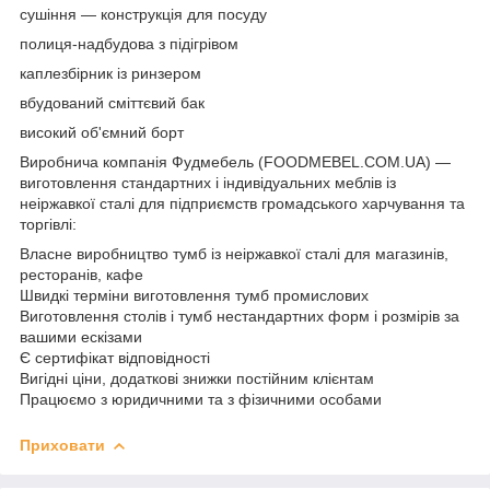
сушіння — конструкція для посуду
полиця-надбудова з підігрівом
каплезбірник із ринзером
вбудований сміттєвий бак
високий об'ємний борт
Виробнича компанія Фудмебель (FOODMEBEL.СOM.UA) —
виготовлення стандартних і індивідуальних меблів із
неіржавкої сталі для підприємств громадського харчування та
торгівлі:
Власне виробництво тумб із неіржавкої сталі для магазинів,
ресторанів, кафе
Швидкі терміни виготовлення тумб промислових
Виготовлення столів і тумб нестандартних форм і розмірів за
вашими ескізами
Є сертифікат відповідності
Вигідні ціни, додаткові знижки постійним клієнтам
Працюємо з юридичними та з фізичними особами
Приховати