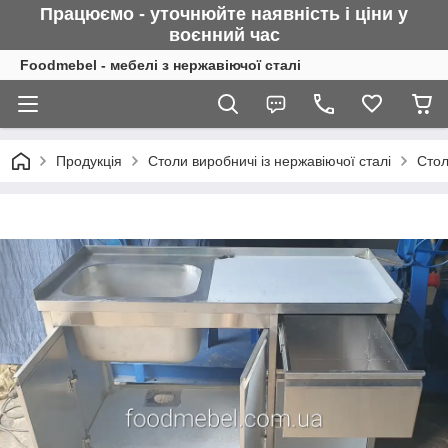
Працюємо - уточнюйте наявність і ціни у
воєнний
час
Foodmebel - мебелі з нержавіючої сталі
Продукція
Столи виробничі із нержавіючої сталі
Стол