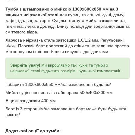
Тумба з штампованою мийкою 1300х600х850 мм на 3
ящики з неіржавкої сталі
для вулиці та літньої кухні, дому,
кафе, їдальні, кав'ярні. Суцільнотягнута мийка завжди чиста,
гігієнічна, легка в догляді. Внизу полиця для зберігання хімії та
сміттєвого відра.
Харчова неіржавка сталь завтовшки 1.0/1,2 мм. Регульовані
ніжки. Плоский борт прилеглий до стіни та не залишає простір
між корпусом і стіною. Ящики висувні з довідниками.
Зверніть увагу!
Ми виробляємо такі кухні та тумби з
неіржавкої сталі будь-яких розмірів і будь-якої комплектації.
Габарити 1300х600х850 мм/на замовлення будь-які/
Мийка суцільновняна ліва або права 500х400х300 мм
Ящики завдовжки 400 мм
Борт із 3-стороннім/на замовлення борт може бути будь-якої
висоти/
Додаткові опції до тумби: