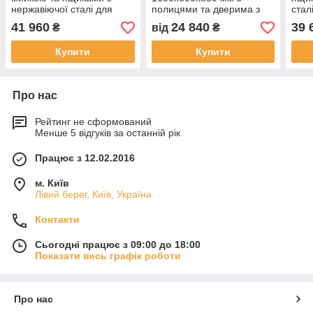
нержавіючої сталі для
полицями та дверима з
стал
літньої кухні та зони
неіржавкої сталі
зони
41 960
24 840
39 
₴
від
₴
барбекю
Купити
Купити
Про нас
Рейтинг не сформований
Менше 5 відгуків за останній рік
Працює з 12.02.2016
м. Київ
Лівий берег, Київ, Україна
Контакти
Сьогодні працює з 09:00 до 18:00
Показати весь графік роботи
Про нас