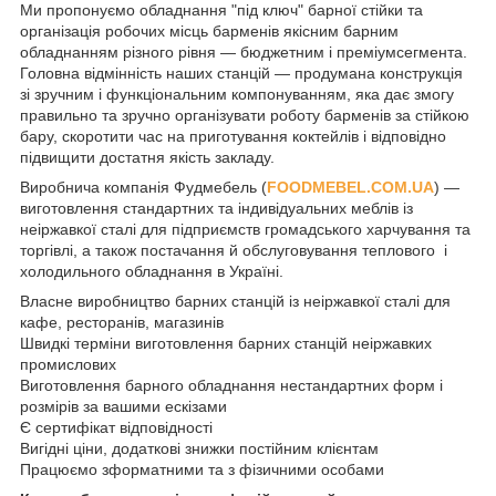
Ми пропонуємо обладнання "під ключ" барної стійки та
організація робочих місць барменів якісним барним
обладнанням різного рівня — бюджетним і преміумсегмента.
Головна відмінність наших станцій — продумана конструкція
зі зручним і функціональним компонуванням, яка дає змогу
правильно та зручно організувати роботу барменів за стійкою
бару, скоротити час на приготування коктейлів і відповідно
підвищити достатня якість закладу.
Виробнича компанія Фудмебель (
FOODMEBEL.СOM.UA
) —
виготовлення стандартних та індивідуальних меблів із
неіржавкої сталі для підприємств громадського харчування та
торгівлі, а також постачання й обслуговування теплового і
холодильного обладнання в Україні.
Власне виробництво барних станцій із неіржавкої сталі для
кафе, ресторанів, магазинів
Швидкі терміни виготовлення барних станцій неіржавких
промислових
Виготовлення барного обладнання нестандартних форм і
розмірів за вашими ескізами
Є сертифікат відповідності
Вигідні ціни, додаткові знижки постійним клієнтам
Працюємо зформатними та з фізичними особами