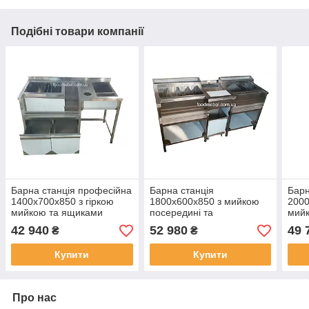
Подібні товари компанії
Барна станція професійна
Барна станція
Барн
1400х700х850 з гіркою
1800х600х850 з мийкою
2000
мийкою та ящиками
посередині та
мий
регулюванням
42 940
52 980
49 
₴
₴
перегородок
Купити
Купити
Про нас