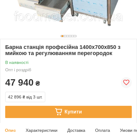
Барна станція професійна 1400х700х850 з
мийкою та регулюванням перегородок
В наявності
Опт і роздріб
47 940
₴
42 896 ₴
від 3 шт.
Купити
Опис
Характеристики
Доставка
Оплата
Умови п