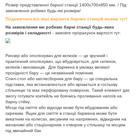
Розмір представленої барної станції 1400х700х850 мм. / Під
замовлення робимо будь-які розміри/
Подивитися всі інші варіанти барних станцій можна тут!
На замовлення ми робимо барні станції будь-яких
розмірів і складності
- замовте прорахунок вартості тут:
Ринзер або ополіскувач для келихів — це зручний і
практичний ополіскувач, що вбудовується, для склянок,
келихів і вихованців. Для бармена в умовах великої
прохідності бару — це незамінний помічник.
Спил-стоп або каплесборник для бару — це спеціальна
підставка, яка встановлюється або врізається в гостьову
стільницю та має перфоровану поверхню. Такий елемент дає
змогу готувати коктейль не боячись проливання напоїв на
барну стійку.
Місце під сміття або відходи може бути вбудованим або
окремим. Ящик для сміття в станції бармена може бути
викатним на колесах, висувним на напрямних, відкидним на
механізмі або стаціонарним з отвором у стільниці та місцем
під звичайний бак.