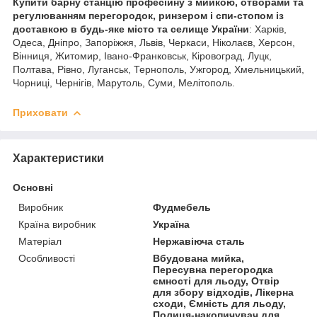
Купити барну станцію професійну з мийкою, отворами та
регулюванням перегородок, ринзером і спи-стопом із
доставкою в будь-яке місто та селище України
: Харків,
Одеса, Дніпро, Запоріжжя, Львів, Черкаси, Ніколаєв, Херсон,
Вінниця, Житомир, Івано-Франковськ, Кіровоград, Луцк,
Полтава, Рівно, Луганськ, Тернополь, Ужгород, Хмельницький,
Чорниці, Чернігів, Марутоль, Суми, Мелітополь.
Приховати
Характеристики
Основні
Виробник
Фудмебель
Країна виробник
Україна
Матеріал
Нержавіюча сталь
Особливості
Вбудована мийка,
Пересувна перегородка
ємності для льоду, Отвір
для збору відходів, Лікерна
сходи, Ємність для льоду,
Полиця-накопичувач для