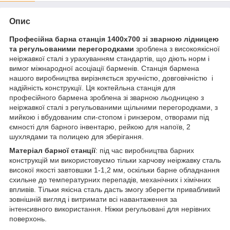
Опис
Професійна барна станція 1400х700 зі зварною лідницею
та регульованими перегородками
зроблена з високоякісної
неіржавкої сталі з урахуванням стандартів, що діють норм і
вимог міжнародної асоціації барменів. Станція бармена
нашого виробництва вирізняється зручністю, довговічністю і
надійність конструкції. Ця коктейльна станція для
професійного бармена зроблена зі зварною льодницею з
неіржавкої сталі з регульованими щільними перегородками, з
мийкою і вбудованим спи-стопом і ринзером, отворами під
ємності для барного інвентарю, рейкою для напоїв, 2
шухлядами та полицею для зберігання.
Матеріал барної станції
: під час виробництва барних
конструкцій ми використовуємо тільки харчову неіржавку сталь
високої якості завтовшки 1-1,2 мм, оскільки барне обладнання
схильне до температурних перепадів, механічних і хімічних
впливів. Тільки якісна сталь дасть змогу зберегти привабливий
зовнішній вигляд і витримати всі навантаження за
інтенсивного використання. Ніжки регульовані для нерівних
поверхонь.