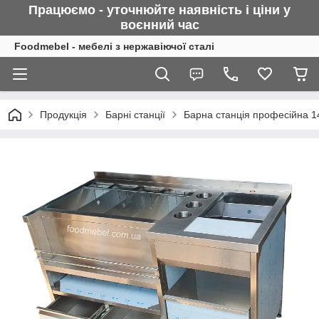
Працюємо - уточнюйте наявність і ціни у
воєнний
час
Foodmebel - мебелі з нержавіючої сталі
Продукція
Барні станції
Барна станція професійна 