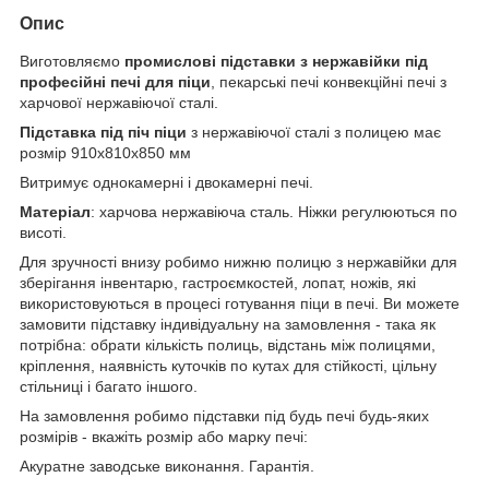
Опис
Виготовляємо
промислові підставки з нержавійки під
професійні печі для піци
, пекарські печі конвекційні печі з
харчової нержавіючої сталі.
Підставка під піч піци
з нержавіючої сталі з полицею має
розмір 910х810х850 мм
Витримує однокамерні і двокамерні печі.
Матеріал
: харчова нержавіюча сталь. Ніжки регулюються по
висоті.
Для зручності внизу робимо нижню полицю з нержавійки для
зберігання інвентарю, гастроємкостей, лопат, ножів, які
використовуються в процесі готування піци в печі. Ви можете
замовити підставку індивідуальну на замовлення - така як
потрібна: обрати кількість полиць, відстань між полицями,
кріплення, наявність куточків по кутах для стійкості, цільну
стільниці і багато іншого.
На замовлення робимо підставки під будь печі будь-яких
розмірів - вкажіть розмір або марку печі:
Акуратне заводське виконання. Гарантія.