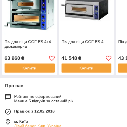
Піч для піци GGF ES 4+4
Піч для піци GGF ES 4
Піч 
двокамерна
63 960
41 548
43 
₴
₴
Купити
Купити
Про нас
Рейтинг не сформований
Менше 5 відгуків за останній рік
Працює з 12.02.2016
м. Київ
Лівий берег, Київ, Україна