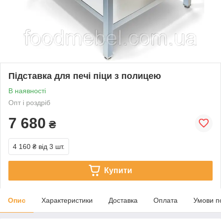
Підставка для печі піци з полицею
В наявності
Опт і роздріб
7 680
₴
4 160 ₴
від 3 шт.
Купити
Опис
Характеристики
Доставка
Оплата
Умови п