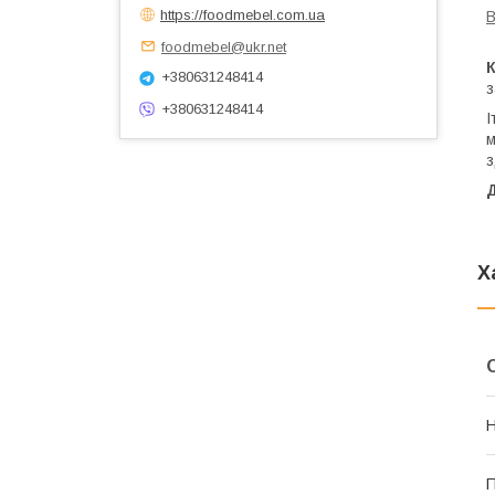
https://foodmebel.com.ua
В
foodmebel@ukr.net
+380631248414
з
+380631248414
І
м
з
Д
Х
Н
П