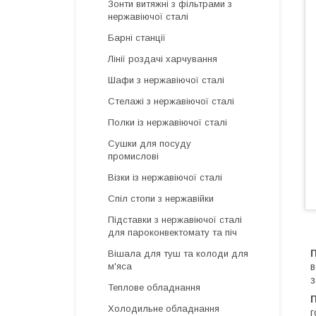
Зонти витяжні з фільтрами з
нержавіючої сталі
Барні станції
Лінії роздачі харчування
Шафи з нержавіючої сталі
Стелажі з нержавіючої сталі
Полки із нержавіючої сталі
Сушки для посуду
промислові
Візки із нержавіючої сталі
Спіл стопи з нержавійки
Підставки з нержавіючої сталі
для пароконвектомату та піч
Вішала для туш та колоди для
в
м'яса
з
Теплове обладнання
Холодильне обладнання
г