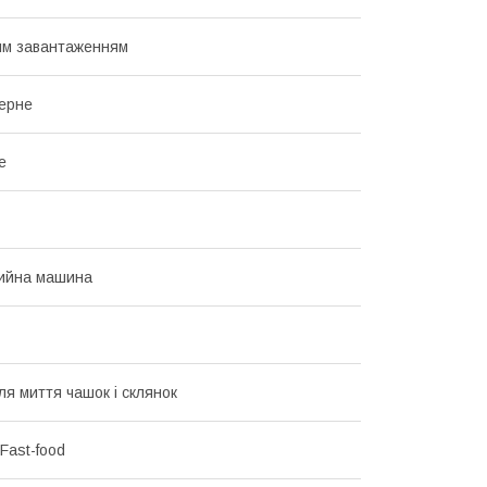
им завантаженням
ерне
е
ийна машина
ля миття чашок і склянок
Fast-food