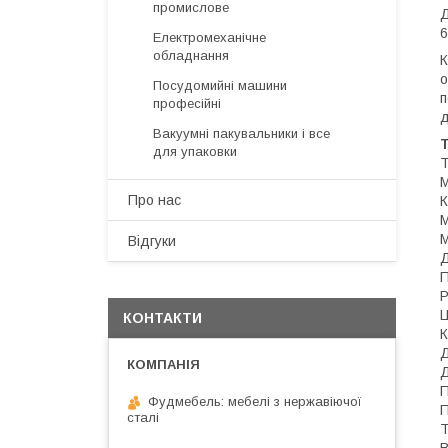
промислове
Д
6
Електромеханічне
обладнання
К
о
Посудомийні машини
п
професійні
д
Вакуумні пакувальники і все
Т
для упаковки
Т
М
Про нас
К
М
М
Відгуки
Д
П
Р
Ц
КОНТАКТИ
К
Д
Д
П
Фудмебель: мебелі з нержавіючої
П
сталі
Т
В