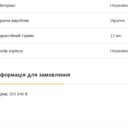
атеріал
Нержавію
раїна виробник
Україна
арантійний термін
12 міс
олір корпусу
Нержавію
нформація для замовлення
іна:
203 840 ₴