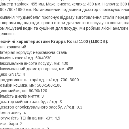
іаметр тарілок: 455 мм. Макс. висота келиха: 430 мм. Напруга: 380 В
90х760х1880 мм. Встановлений подвійний дозатор ополіскувальног
омпанія "Фудмебель" пропонує відразу виготовлення столів передп
творами під відходи, прості столи для чистого посуду та кошик, п
ом'якшувачі води та сушіння для посуду. Ми робимо якісні аналоги іт
ешевші.
ехнічні характеристики Krupps Koral 1100 (1100DB):
ип: ковпачний
атеріал корпусу: нержавіюча сталь
ількість касет/год: 60/40/30
аксимальна висота посуду, мм: 430
аксимальний діаметр тарілки, мм: 455
еко GN1/1: 4
родуктивність, тар/год, ст/год: 700, 3000
озміри кошика, мм: 500х500х100
икл мийки, сік: 60/90/120
ількість циклів миття: 3
озатор мийного засобу, л/год: 3
озатор ополіскувального засобу, л/год: 0,3
омпа зливу: є
отужність ТЕНів ванни, кВт: 4,5
иск, бари: 2
итрата води за цикл, л: 2