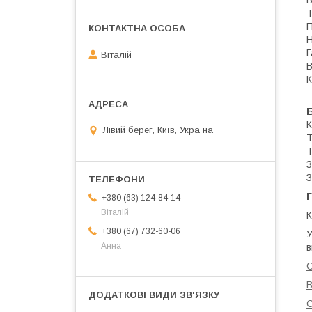
Т
П
Н
Г
Віталій
В
К
Б
К
Лівий берег, Київ, Україна
Т
Т
З
З
Г
+380 (63) 124-84-14
Віталій
К
+380 (67) 732-60-06
У
Анна
в
С
В
С