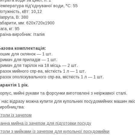
емпература під'єднуваної води, °C: 55
отужність, кВт: 10,12
апруга, В: 380
абарити, мм: 620х720х1900
ага, кг: 95
раїна-виробник: Італія
азова комплектація:
ошик для склянок — 1 шт.
римач для приладів — 1 шт.
римач для тарілок на 18 місць — 2 шт.
разок мийного спр-ва, місткість 1 л — 1 шт.
разок ополіскувального спр-ва, місткість 1 л — 1 шт.
арантія 1 рік.
орпус, мийні рукави та форсунки виготовлені з неіржавкої сталі.
 нас відразу можна купити для купольних посудомийних машин якіс
иробництва:
толи із зачепом
анна мийна із зачепом для підготовки посуду
толи з мийками із зачепом для купольної посудомийки