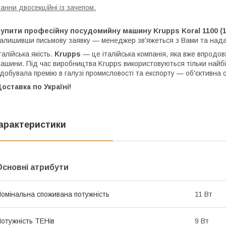
анни двосекційні із зачепом.
Купити професійну посудомийну машину Krupps Koral 1100 (
алишивши письмову заявку — менеджер зв'яжеться з Вами та нада
талійська якість.
Krupps
— це італійська компанія, яка вже впродов
ашини. Під час виробництва Krupps використовуються тільки найбіл
добувала премію в галузі промисловості та експорту — об'єктивна оц
оставка по Україні!
арактеристики
Основні атрибути
омінальна споживана потужність
11 Вт
отужність ТЕНів
9 Вт