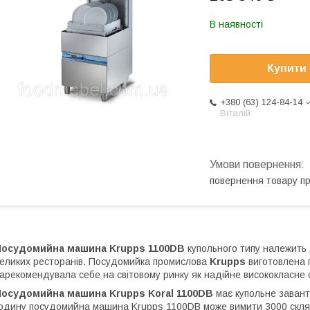
В наявності
Купити
+380 (63) 124-84-14
Віталій
повернення товару п
Посудомийна машина Krupps 1100DB
купольного типу належить
еликих ресторанів. Посудомийка промислова
Krupps
виготовлена п
арекомендувала себе на світовому ринку як надійне висококласне
Посудомийна машина Krupps Koral 1100DB
має купольне завант
одину посудомийна машина Krupps 1100DB може вимити 3000 склян