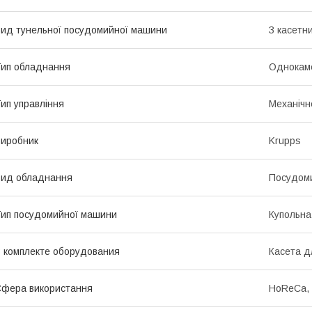
ид тунельної посудомийної машини
З касетн
ип обладнання
Однокам
ип управління
Механічн
иробник
Krupps
ид обладнання
Посудом
ип посудомийної машини
Купольна
 комплекте оборудования
Касета д
фера використання
HoReCa, 