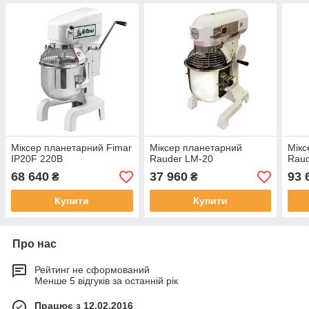
Міксер планетарний Fimar
Міксер планетарний
Мікс
IP20F 220В
Rauder LM-20
Raud
68 640
37 960
93 
₴
₴
Купити
Купити
Про нас
Рейтинг не сформований
Менше 5 відгуків за останній рік
Працює з 12.02.2016