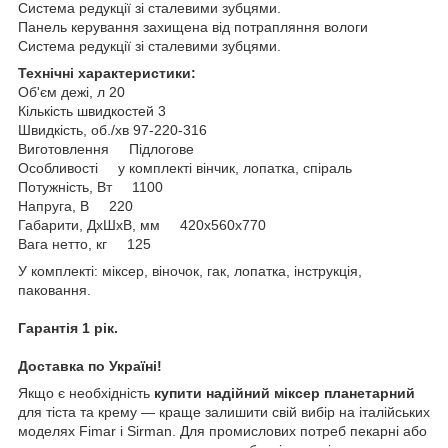
Система редукції зі сталевими зубцями.
Панель керування захищена від потрапляння вологи
Система редукції зі сталевими зубцями.
Технічні характеристики:
Об'єм дежі, л 20
Кількість швидкостей 3
Швидкість, об./хв 97-220-316
Виготовлення Підлогове
Особливості у комплекті вінчик, лопатка, спіраль
Потужність, Вт 1100
Напруга, В 220
Габарити, ДхШхВ, мм 420x560x770
Вага нетто, кг 125
У комплекті: міксер, віночок, гак, лопатка, інструкція,
паковання.
Гарантія 1 рік.
Доставка по Україні!
Якщо є необхідність
купити надійний міксер планетарний
для тіста та крему — краще залишити свій вибір на італійських
моделях Fimar і Sirman. Для промислових потреб пекарні або