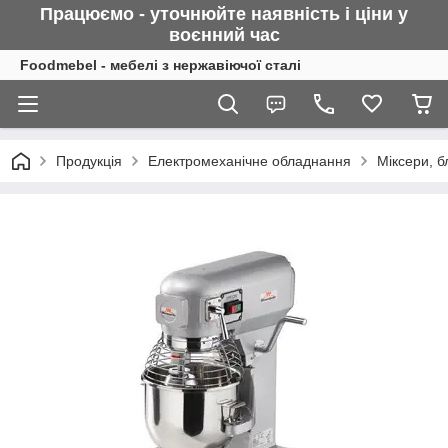
Працюємо - уточнюйте наявність і ціни у
воєнний
час
Foodmebel - мебелі з нержавіючої сталі
Продукція
Електромеханічне обладнання
Міксери, 