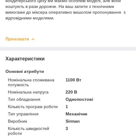
кондитерського цеху ми маємо особливі моделі, але вони
коштують в рази дорожче. На ваш запити з технічними
вимогами до міксера оперативно вишолом пропонування з
відповідними моделями.
Приховати
Характеристики
Основні атрибути
Номінальна споживана
1100 Вт
потужність
Номінальна напруга
220 В
Тип обладнання
Однопостові
Кількість програм роботи
1
Тип управління
Механічне
Виробник
Sirman
Кількість швидкостей
3
роботи