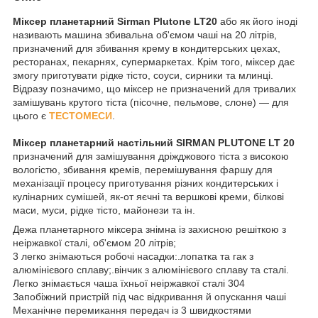
Міксер планетарний Sirman Plutone LT20
або як його іноді
називають машина збивальна об'ємом чаші на 20 літрів,
призначений для збивання крему в кондитерських цехах,
ресторанах, пекарнях, супермаркетах. Крім того, міксер дає
змогу приготувати рідке тісто, соуси, сирники та млинці.
Відразу позначимо, що міксер не призначений для тривалих
замішувань крутого тіста (пісочне, пельмове, слоне) — для
цього є
ТЕСТОМЕСИ
.
Міксер планетарний настільний SIRMAN PLUTONE LT 20
призначений для замішування дріжджового тіста з високою
вологістю, збивання кремів, перемішування фаршу для
механізації процесу приготування різних кондитерських і
кулінарних сумішей, як-от яєчні та вершкові креми, білкові
маси, муси, рідке тісто, майонези та ін.
Дежа планетарного міксера знімна із захисною решіткою з
неіржавкої сталі, об'ємом 20 літрів;
3 легко знімаються робочі насадки:.лопатка та гак з
алюмінієвого сплаву;.вінчик з алюмінієвого сплаву та сталі.
Легко знімається чаша їхньої неіржавкої сталі 304
Запобіжний пристрій під час відкривання й опускання чаші
Механічне перемикання передач із 3 швидкостями