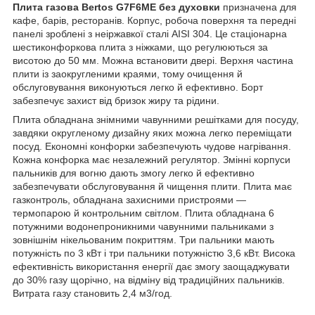
Плита газова Bertos G7F6ME без духовки
призначена для
кафе, барів, ресторанів. Корпус, робоча поверхня та передні
панелі зроблені з неіржавкої сталі AISI 304. Це стаціонарна
шестиконфоркова плита з ніжками, що регулюються за
висотою до 50 мм. Можна встановити двері. Верхня частина
плити із заокругленими краями, тому очищення й
обслуговування виконуються легко й ефективно. Борт
забезпечує захист від бризок жиру та рідини.
Плита обладнана знімними чавунними решітками для посуду,
завдяки округленому дизайну яких можна легко переміщати
посуд. Економні конфорки забезпечують чудове нагрівання.
Кожна конфорка має незалежний регулятор. Змінні корпуси
пальників для вогню дають змогу легко й ефективно
забезпечувати обслуговування й чищення плити. Плита має
газконтроль, обладнана захисними пристроями —
термопарою й контрольним світлом. Плита обладнана 6
потужними водонепроникними чавунними пальниками з
зовнішнім нікельованим покриттям. Три пальники мають
потужність по 3 кВт і три пальники потужністю 3,6 кВт. Висока
ефективність використання енергії дає змогу заощаджувати
до 30% газу щорічно, на відміну від традиційних пальників.
Витрата газу становить 2,4 м3/год.