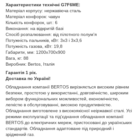
Характеристики технічні G7F6ME:
Матеріал корпусу: нержавіюча сталь
Матеріал конфорок: чавун
Кількість конфорок, шт.: 6
Виконання: на відкритій базі
Спосіб розпалювання: від пілотного полум'я
Потужність пальників, кВт: 3х3 і 3х3,6
Потужність газова, кВт: 19,8
Габарити, мм: 1200х700х900
Вага, кг: 88
Виробник: Bertos, Італія
Гарантія 1 рік.
Доставка по Україні!
Обладнання компанії BERTOS вирізняється високим рівнем
безпеки, простотою у використанні, довговічністю, широким
вибором функціональних можливостей, економічністю,
легкістю в обслуговуванні, високою продуктивністю.
Обладнання виготовлене з високоякісної неіржавкої сталі. Усі
режими експлуатації та під'єднання обладнання компанії
BERTOS до електричних мереж, пристосовані до українських
стандартів. Обладнання адаптоване під природний і
зріджений газ.