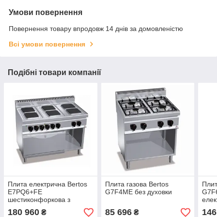
Умови повернення
Повернення товару впродовж 14 днів за домовленістю
Всі умови повернення
Подібні товари компанії
Плита електрична Bertos
Плита газова Bertos
Плит
E7PQ6+FE
G7F4ME без духовки
G7F
шестиконфоркова з
елек
духовкою
180 960
85 696
146
₴
₴