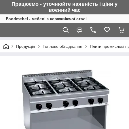
Працюємо - уточнюйте наявність і ціни у
воєнний
час
Foodmebel - мебелі з нержавіючої сталі
Продукція
Теплове обладнання
Плити промислові про