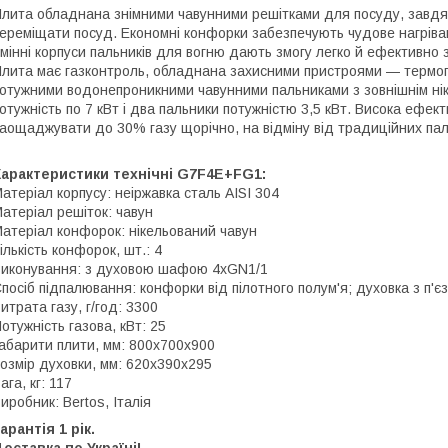
лита обладнана знімними чавунними решітками для посуду, завдя
ереміщати посуд. Економні конфорки забезпечують чудове нагрів
мінні корпуси пальників для вогню дають змогу легко й ефективно
лита має газконтроль, обладнана захисними пристроями — термоп
отужними водонепроникними чавунними пальниками з зовнішнім ні
отужність по 7 кВт і два пальники потужністю 3,5 кВт. Висока ефект
аощаджувати до 30% газу щорічно, на відміну від традиційних пал
Характеристики технічні G7F4E+FG1:
атеріал корпусу: неіржавка сталь AISI 304
атеріал решіток: чавун
атеріал конфорок: нікельований чавун
ількість конфорок, шт.: 4
иконування: з духовою шафою 4хGN1/1
посіб підпалювання: конфорки від пілотного полум'я; духовка з п'
итрата газу, г/год: 3300
отужність газова, кВт: 25
абарити плити, мм: 800х700х900
озмір духовки, мм: 620х390х295
ага, кг: 117
иробник: Bertos, Італія
арантія 1 рік.
оставка по Україні!