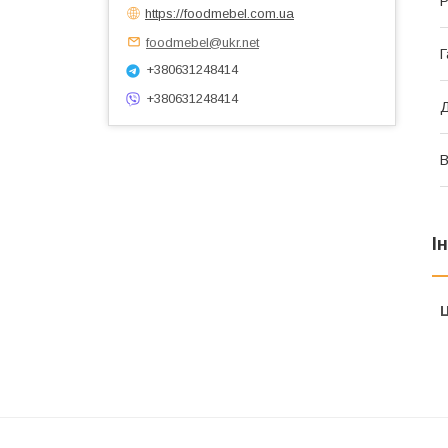
Р
https://foodmebel.com.ua
foodmebel@ukr.net
Г
+380631248414
+380631248414
Д
В
І
Ц