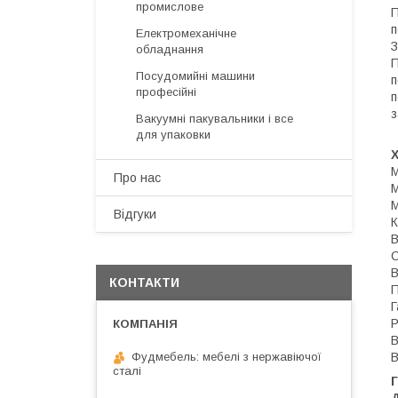
промислове
П
п
Електромеханічне
З
обладнання
П
Посудомийні машини
п
професійні
п
з
Вакуумні пакувальники і все
для упаковки
М
Про нас
М
М
Відгуки
К
В
С
В
КОНТАКТИ
П
Г
Р
В
В
Фудмебель: мебелі з нержавіючої
сталі
Г
Д