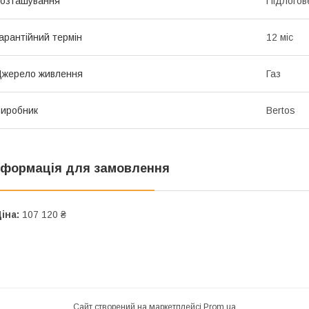
озташування
Підлогов
арантійний термін
12 міс
жерело живлення
Газ
иробник
Bertos
нформація для замовлення
іна:
107 120 ₴
Сайт створений на маркетплейсі
Prom.ua