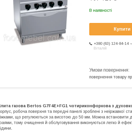
В наявності
Купити
+380 (63) 124-84-14
Віталій
повернення товару п
Плита газова Bertos G7F4E+FG1 чотириконфоркова з духовк
орпус, робоча поверхня та передні панелі зроблені з неіржавкої ст
іжками, що регулюються за висотою до 50 мм. Можна встановити дв
раями, тому очищення й обслуговування виконуються легко й ефект
ідини.