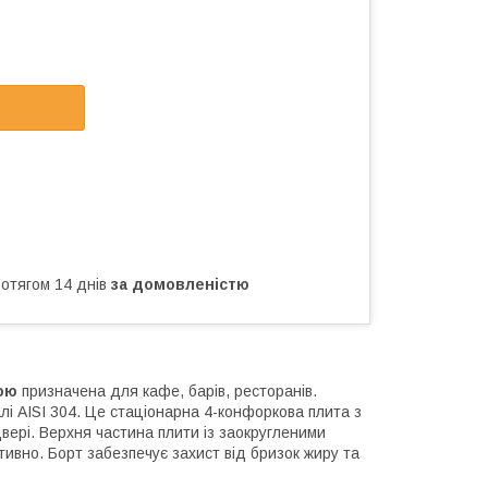
ротягом 14 днів
за домовленістю
ою
призначена для кафе, барів, ресторанів.
алі AISI 304. Це стаціонарна 4-конфоркова плита з
ері. Верхня частина плити із заокругленими
ивно. Борт забезпечує захист від бризок жиру та