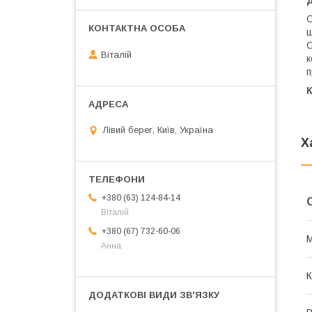
О
ш
О
Віталій
к
п
Лівий берег, Київ, Україна
Х
+380 (63) 124-84-14
Віталій
+380 (67) 732-60-06
М
Анна
К