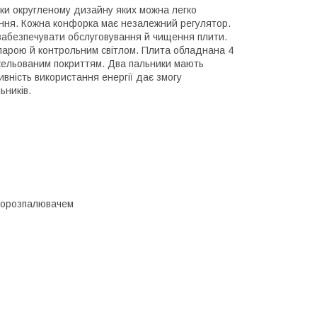
ки округленому дизайну яких можна легко
ання. Кожна конфорка має незалежний регулятор.
 забезпечувати обслуговування й чищення плити.
арою й контрольним світлом. Плита обладнана 4
кельованим покриттям. Два пальники мають
ивність використання енергії дає змогу
ьників.
єзорозпалювачем