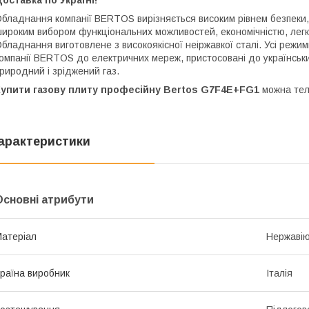
бладнання компанії BERTOS вирізняється високим рівнем безпеки, 
ироким вибором функціональних можливостей, економічністю, легкі
бладнання виготовлене з високоякісної неіржавкої сталі. Усі режи
омпанії BERTOS до електричних мереж, пристосовані до українськ
риродний і зріджений газ.
Купити газову плиту професійну Bertos G7F4E+FG1
можна тел
арактеристики
Основні атрибути
атеріал
Нержавію
раїна виробник
Італія