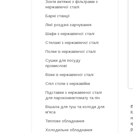
Зонти витяжні з фільтрами з
нержавіючої сталі
Барні станції
Лінії роздачі харчування
Шафи з нержавіючої сталі
Стелажі з нержавіючої сталі
Полки із нержавіючої сталі
Сушки для посуду
промислові
Візки із нержавіючої сталі
Спіл стопи з нержавійки
Підставки з нержавіючої сталі
для пароконвектомату та піч
Вішала для туш та колоди для
К
м'яса
н
Теплове обладнання
к
р
Холодильне обладнання