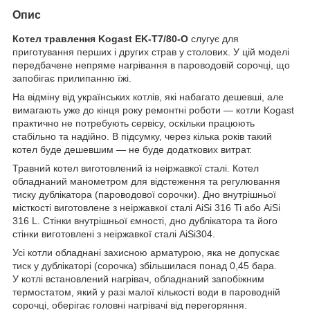
Опис
Котел травлення Kogast EK-T7/80-O
слугує для
приготування перших і других страв у столових. У цій моделі
передбачене непряме нагрівання в пароводовій сорочці, що
запобігає прилипанню їжі.
На відміну від українських котлів, які набагато дешевші, але
вимагають уже до кінця року ремонтні роботи — котли Kogast
практично не потребують сервісу, оскільки працюють
стабільно та надійно. В підсумку, через кілька років такий
котел буде дешевшим — не буде додаткових витрат.
Травний котел виготовлений із неіржавкої сталі. Котел
обладнаний манометром для відстеження та регулювання
тиску дублікатора (пароводової сорочки). Дно внутрішньої
місткості виготовлене з неіржавкої сталі AiSi 316 Ti або AiSi
316 L. Стінки внутрішньої ємності, дно дублікатора та його
стінки виготовлені з неіржавкої сталі AiSi304.
Усі котли обладнані захисною арматурою, яка не допускає
тиск у дублікаторі (сорочка) збільшилася понад 0,45 бара.
У котлі встановлений нагрівач, обладнаний запобіжним
термостатом, який у разі малої кількості води в пароводній
сорочці, оберігає головні нагрівачі від перегоряння.