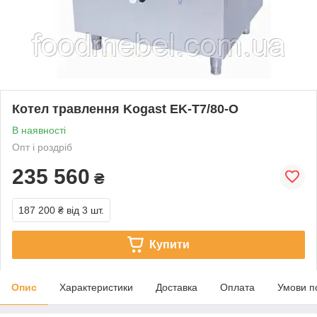
Котел травлення Kogast EK-T7/80-O
В наявності
Опт і роздріб
235 560
₴
187 200 ₴
від 3 шт.
Купити
Опис
Характеристики
Доставка
Оплата
Умови п