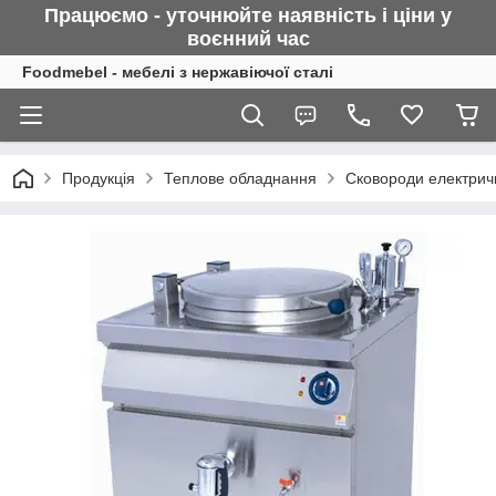
Працюємо - уточнюйте наявність і ціни у
воєнний
час
Foodmebel - мебелі з нержавіючої сталі
Продукція
Теплове обладнання
Сковороди електричн