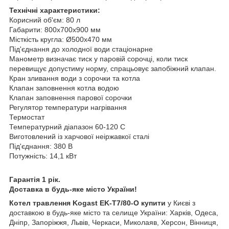
Технічні характеристики:
Корисний об'єм: 80 л
Габарити: 800х700х900 мм
Місткість кругла: Ø500х470 мм
Під'єднання до холодної води стаціонарне
Манометр визначає тиск у паровій сорочці, коли тиск
перевищує допустиму норму, спрацьовує запобіжний клапан.
Кран зливання води з сорочки та котла
Клапан заповнення котла водою
Клапан заповнення парової сорочки
Регулятор температури нагрівання
Термостат
Температурний діапазон 60-120 С
Виготовлений із харчової неіржавкої сталі
Під'єднання: 380 В
Потужність: 14,1 кВт
Гарантія 1 рік.
Доставка в будь-яке місто України!
Котел травлення Kogast EK-T7/80-O купити
у Києві з
доставкою в будь-яке місто та селище України: Харків, Одеса,
Дніпр, Запоріжжя, Львів, Черкаси, Миколаяв, Херсон, Вінниця,