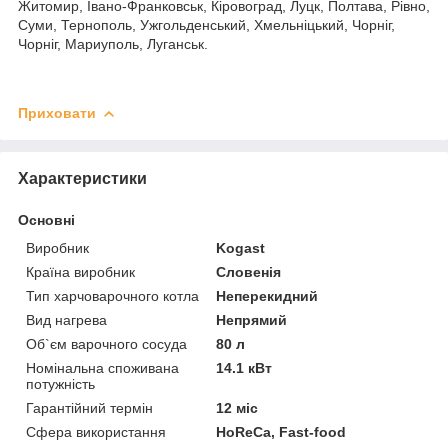
Житомир, Івано-Франковськ, Кіровоград, Луцк, Полтава, Рівно,
Суми, Тернополь, Ужгольденський, Хмельніцький, Чорніг,
Чорніг, Мариуполь, Луганськ.
Приховати
Характеристики
Основні
Виробник
Kogast
Країна виробник
Словенія
Тип харчоварочного котла
Неперекидний
Вид нагрева
Непрямий
Об`єм варочного сосуда
80 л
Номінальна споживана
14.1 кВт
потужність
Гарантійний термін
12 міс
Сфера використання
HoReCa, Fast-food