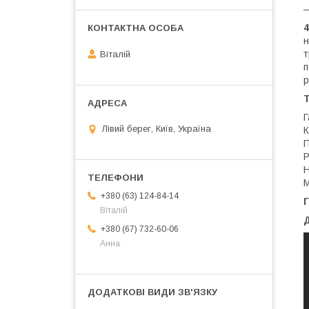
—
4
н
т
Віталій
п
р
Т
Г
Лівий берег, Київ, Україна
К
П
Р
Н
М
+380 (63) 124-84-14
Г
Віталій
Д
+380 (67) 732-60-06
Анна