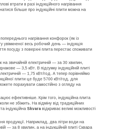
лові втрати в разі індукційного нагрівання
натися більше про індукційні плити можна на
 попереднього нагрівання конфорок (як із
у увімкненої весь робочий день — індукція
ття посуду з поверхні плита перестає споживати
як на звичайній електричній — за 30 хвилин,
накове — 3,5 кВт. В підсумку індукційній плиті
електричній — 1,75 кВт/год. А тепер порівняймо
укційної плити це буде 5700 кВт/год, для
можете порахувати самостійно з огляду на
ацює ефективніше. Крім того, індукційна плита
оли не збіжить. На відміну від традиційних
ита індукційна
Skvara
відкриває великі можливості
ня продукції. Наприклад, два літри води на
вій — за 8 хвилин, а на індукційній плиті Сквара