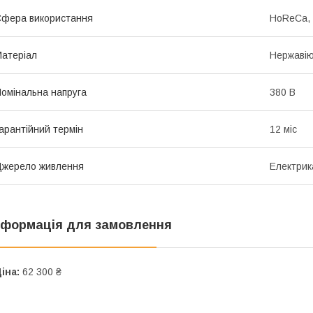
фера використання
HoReCa, 
атеріал
Нержавію
омінальна напруга
380 В
арантійний термін
12 міс
жерело живлення
Електрик
нформація для замовлення
іна:
62 300 ₴