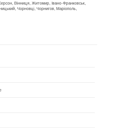
, Херсон, Вінниця, Житомир, Івано-Франковськ,
ницький, Чорновці, Чорнигов, Маріополь,
е