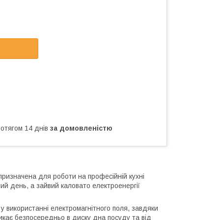
ротягом 14 днів
за домовленістю
призначена для роботи на професійній кухні
й день, а зайвий каловато електроенергії
 у використанні електромагнітного поля, завдяки
икає безпосередньо в диску дна посуду та від