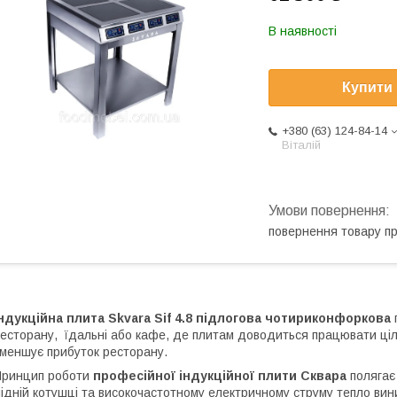
В наявності
Купити
+380 (63) 124-84-14
Віталій
повернення товару п
ндукційна плита Skvara Sif 4.8 підлогова чотириконфоркова
есторану, їдальні або кафе, де плитам доводиться працювати ціли
меншує прибуток ресторану.
Принцип роботи
професійної індукційної плити Сквара
полягає
ідній котушці та високочастотному електричному струму тепло вин