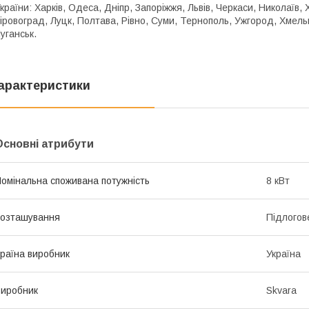
країни: Харків, Одеса, Дніпр, Запоріжжя, Львів, Черкаси, Николаїв
іровоград, Луцк, Полтава, Рівно, Суми, Тернополь, Ужгород, Хмель
уганськ.
арактеристики
Основні атрибути
омінальна споживана потужність
8 кВт
озташування
Підлогов
раїна виробник
Україна
иробник
Skvara