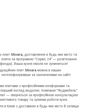
их плит
Skvara,
доставляння в будь-яке місто та
ї плити за програмою "Сервіс 24" — розв'язання
фонда). Ваша кухня ніколи не зупиниться!
ндукційних плит
Skvara
можна в наших
о зателефонувавши за зазначеними на сайті
ними плитами з професійними конфорками та
а перший погляд моделях. Компанія "Фудмебель"
 плит — зверніться за професійною консультацією
иятливого товару та зупинки роботи кухні.
ти в Києві з доставкою в будь-яке місто й селище