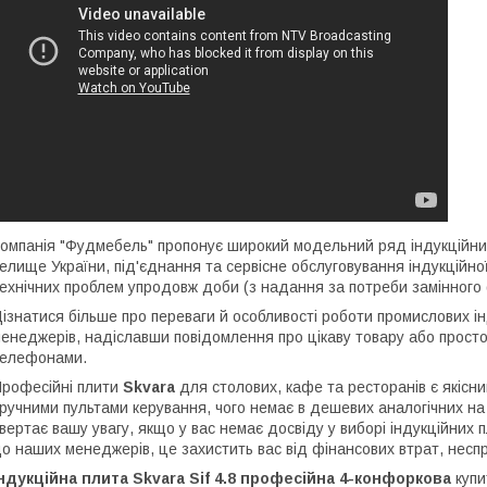
омпанія "Фудмебель" пропонує широкий модельний ряд індукційн
елище України, під'єднання та сервісне обслуговування індукційно
ехнічних проблем упродовж доби (з надання за потреби замінного 
ізнатися більше про переваги й особливості роботи промислових і
енеджерів, надіславши повідомлення про цікаву товару або прост
елефонами.
рофесійні плити
Skvara
для столових, кафе та ресторанів є якіс
ручними пультами керування, чого немає в дешевих аналогічних н
вертає вашу увагу, якщо у вас немає досвіду у виборі індукційних
о наших менеджерів, це захистить вас від фінансових втрат, неспр
ндукційна плита Skvara Sif 4.8 професійна 4-конфоркова
купи