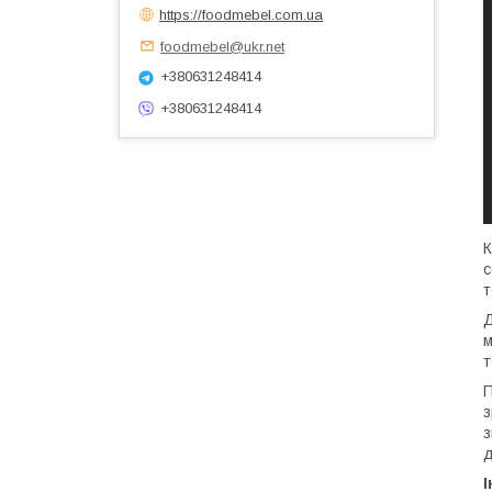
https://foodmebel.com.ua
foodmebel@ukr.net
+380631248414
+380631248414
К
с
т
Д
м
т
П
з
з
д
І