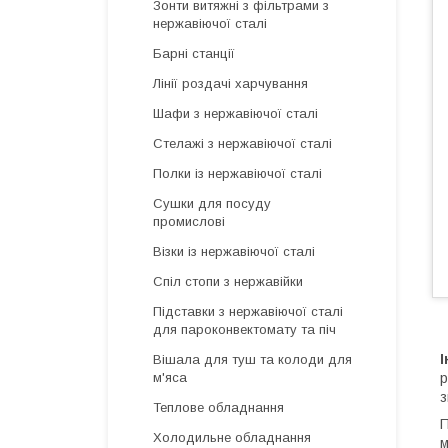
Зонти витяжні з фільтрами з
нержавіючої сталі
Барні станції
Лінії роздачі харчування
Шафи з нержавіючої сталі
Стелажі з нержавіючої сталі
Полки із нержавіючої сталі
Сушки для посуду
промислові
Візки із нержавіючої сталі
Спіл стопи з нержавійки
Підставки з нержавіючої сталі
для пароконвектомату та піч
І
Вішала для туш та колоди для
р
м'яса
з
Теплове обладнання
Холодильне обладнання
м