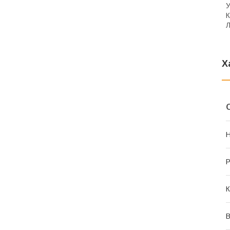
У
К
Л
Х
Н
Р
К
В