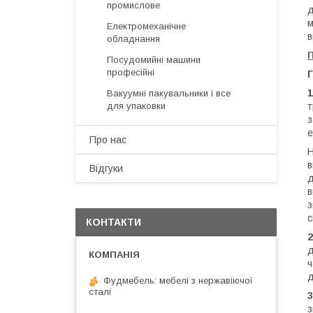
промислове
д
м
Електромеханічне
в
обладнання
Посудомийні машини
професійні
Г
1
Вакуумні пакувальники і все
т
для упаковки
з
е
Про нас
Н
в
Відгуки
д
в
з
с
КОНТАКТИ
2
д
ч
д
Фудмебель: мебелі з нержавіючої
сталі
3
з