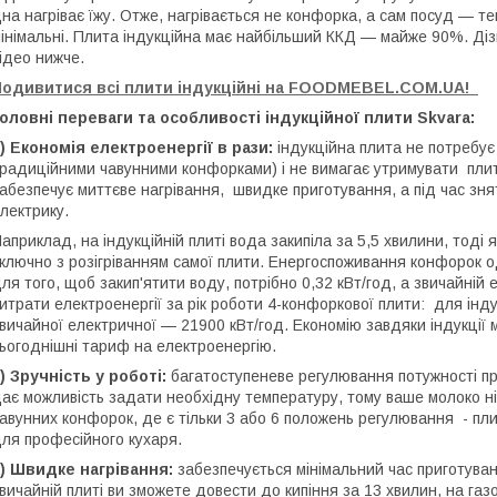
на нагріває їжу. Отже, нагрівається не конфорка, а сам посуд — теп
інімальні. Плита індукційна має найбільший ККД — майже 90%. Діз
ідео нижче.
Подивитися всі плити індукційні на FOODMEBEL.COM.UA!
оловні переваги та особливості індукційної плити Skvara:
) Економія електроенергії в рази:
індукційна плита не потребує
радиційними чавунними конфорками) і не вимагає утримувати плит
абезпечує миттєве нагрівання, швидке приготування, а під час зня
лектрику.
априклад, на індукційній плиті вода закипіла за 5,5 хвилини, тоді 
ключно з розігріванням самої плити. Енергоспоживання конфорок од
ля того, щоб закип'ятити воду, потрібно 0,32 кВт/год, а звичайній 
итрати електроенергії за рік роботи 4-конфоркової плити: для інд
вичайної електричної — 21900 кВт/год. Економію завдяки індукції 
ьогоднішні тариф на електроенергію.
) Зручність у роботі:
багатоступеневе регулювання потужності пр
ає можливість задати необхідну температуру, тому ваше молоко нік
авунних конфорок, де є тільки 3 або 6 положень регулювання - пл
ля професійного кухаря.
) Швидке нагрівання:
забезпечується мінімальний час приготуван
вичайній плиті ви зможете довести до кипіння за 13 хвилин, на газо