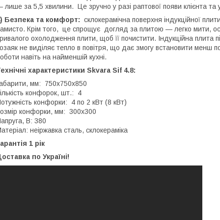
 лише за 5,5 хвилини. Це зручно у разі раптової появи клієнта та у
) Безпека та комфорт:
склокерамічна поверхня індукційної плити
амисто. Крім того, це спрощує догляд за плитою — легко мити, оск
ривалого охолодження плити, щоб її почистити. Індукційна плита
озаяк не виділяє тепло в повітря, що дає змогу встановити менш 
оботи навіть на найменшій кухні.
ехнічні характеристики Skvara Sif 4.8:
абарити, мм: 750х750х850
ількість конфорок, шт.: 4
отужність конфорки: 4 по 2 кВт (8 кВт)
озмір конфорки, мм: 300х300
апруга, В: 380
атеріал: неіржавка сталь, склокераміка
арантія 1 рік
оставка по Україні!