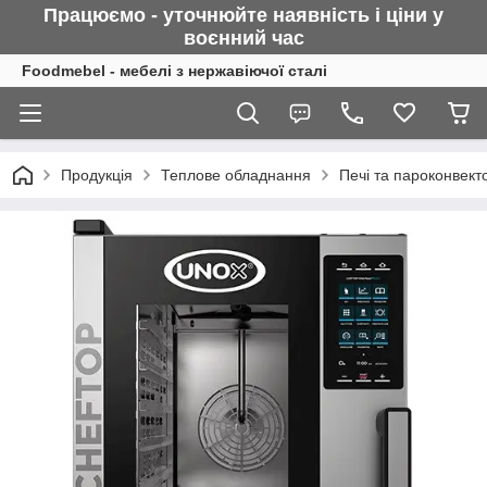
Працюємо - уточнюйте наявність і ціни у
воєнний
час
Foodmebel - мебелі з нержавіючої сталі
Продукція
Теплове обладнання
Печі та пароконвект