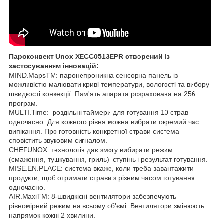
Пароконвект Unox XECC0513EPR створений із
застосуванням інновацій:
MIND.MapsTM: паронепроникна сенсорна панель із
можливістю малювати криві температури, вологості та вибору
швидкості конвекції. Пам'ять апарата розрахована на 256
програм.
MULTI.Time: роздільні таймери для готування 10 страв
одночасно. Для кожного рівня можна вибрати окремий час
випікання. Про готовність конкретної страви система
сповістить звуковим сигналом.
CHEFUNOX: технологія дає змогу вибирати режим
(смаження, тушкування, гриль), ступінь і результат готування.
MISE.EN.PLACE: система вкаже, коли треба завантажити
продукти, щоб отримати страви з різним часом готування
одночасно.
AIR.MaxiTM: 8-швидкісні вентилятори забезпечують
рівномірний режим на всьому об'ємі. Вентилятори змінюють
напрямок кожні 2 хвилини.