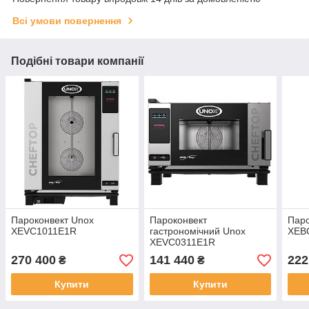
Всі умови повернення
Подібні товари компанії
Пароконвект Unox
Пароконвект
Паро
XEVC1011E1R
гастрономічний Unox
XEB
XEVC0311E1R
270 400
141 440
222
₴
₴
Купити
Купити