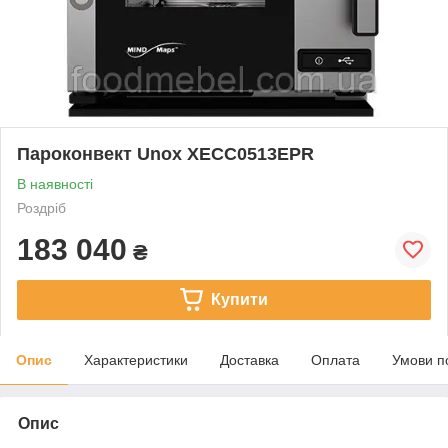
Пароконвект Unox XECC0513EPR
В наявності
Роздріб
183 040
₴
Купити
Опис
Характеристики
Доставка
Оплата
Умови п
Опис