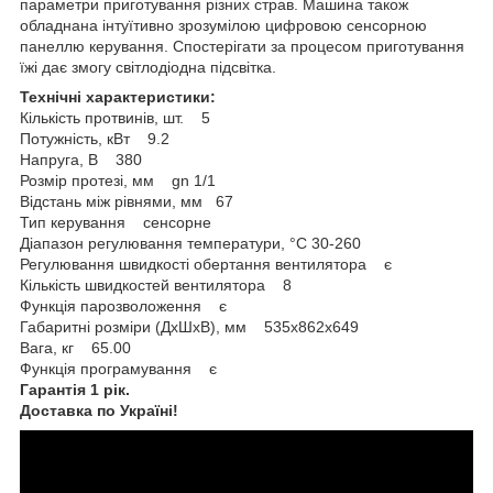
параметри приготування різних страв. Машина також
обладнана інтуїтивно зрозумілою цифровою сенсорною
панеллю керування. Спостерігати за процесом приготування
їжі дає змогу світлодіодна підсвітка.
Технічні характеристики:
Кількість протвинів, шт. 5
Потужність, кВт 9.2
Напруга, В 380
Розмір протезі, мм gn 1/1
Відстань між рівнями, мм 67
Тип керування сенсорне
Діапазон регулювання температури, °C 30-260
Регулювання швидкості обертання вентилятора є
Кількість швидкостей вентилятора 8
Функція парозволоження є
Габаритні розміри (ДхШхВ), мм 535x862x649
Вага, кг 65.00
Функція програмування є
Гарантія 1 рік.
Доставка по Україні!