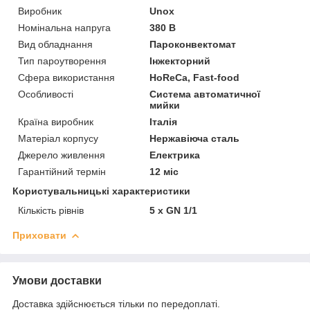
Виробник
Unox
Номінальна напруга
380 В
Вид обладнання
Пароконвектомат
Тип пароутворення
Інжекторний
Сфера використання
HoReCa, Fast-food
Особливості
Система автоматичної
мийки
Країна виробник
Італія
Матеріал корпусу
Нержавіюча сталь
Джерело живлення
Електрика
Гарантійний термін
12 міс
Користувальницькі характеристики
Кількість рівнів
5 х GN 1/1
Приховати
Умови доставки
Доставка здійснюється тільки по передоплаті.