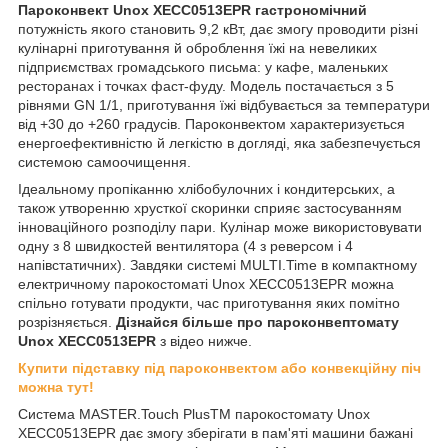
Пароконвект Unox XECC0513EPR гастрономічний
потужність якого становить 9,2 кВт, дає змогу проводити різні
кулінарні приготування й оброблення їжі на невеликих
підприємствах громадського письма: у кафе, маленьких
ресторанах і точках фаст-фуду. Модель постачається з 5
рівнями GN 1/1, приготування їжі відбувається за температури
від +30 до +260 градусів. Пароконвектом характеризується
енергоефективністю й легкістю в догляді, яка забезпечується
системою самоочищення.
Ідеальному пропіканню хлібобулочних і кондитерських, а
також утворенню хрусткої скоринки сприяє застосуванням
інноваційного розподілу пари. Кулінар може використовувати
одну з 8 швидкостей вентилятора (4 з реверсом і 4
напівстатичних). Завдяки системі MULTI.Time в компактному
електричному парокостоматі Unox XECC0513EPR можна
спільно готувати продукти, час приготування яких помітно
розрізняється.
Дізнайся більше про пароконвептомату
Unox XECC0513EPR
з відео нижче.
Купити підставку під пароконвектом або конвекційну піч
можна тут!
Система MASTER.Touch PlusTM парокостомату Unox
XECC0513EPR дає змогу зберігати в пам'яті машини бажані