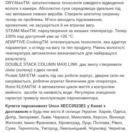
DRY.MaxiTM: запатентована технологія швидкого відведення
вологи з камери. Абсолютно сухе середовище ідеальне під
час випікання певних виробів. Створити апетитну скоринку
тепер не проблема. М'ясо виходить підсмаженим,
ароматним, не засушується й не втрачає вагу.
STEAM.MaxiTM: пароутворення за низьких температур. Тепер
100% пар доступний уже за +35 °C.
ADAPTIVE.CookingTM: інтелектуальна технологія, яка адаптує
параметри, з огляду на вагу та тип продукту. Рівень вологості,
температура автоматично визначаються для найкращого
результату.
DOUBLE STACK COLUMN MAXI.LINK: дає змогу створювати
лінію (колону) з двох печей.
Protek.SAFETM: навіть під час роботи корпус, дверне скло не
нагріваються, роблячи агрегат безпечним для оператора.
Rotor.KLEANTM: 4 автоматичні цикли миття з контролем
мийного засоби та наявність води. Регулярне очищення
гарантує тривалу експлуатацію пароконвектора.
Купити пароконвект Unox XECC0523E1 у Києві з
доставкою
в будь-яке місто й селище України: Харків, Одеса,
Дніпр, Запоріжжя, Львів, Черкаси, Миколаяв, Херсон, Вінниця,
Житосвіт, Івано-Франковск, Кіровоград, Луцк, Полтава, Рівно,
Суми, Тернополь, Ужгород, Хмельніцький, Чорновці, Чернігов,