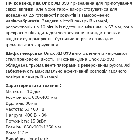
Піч конвекційна Unox XB 893
призначена для приготування
свіжої випічки, але може також використовуватися для
доведення до готовності продуктів із заморожених
напівфабрикатів. Завдяки місткій пекарній камері,
розрахованій на 10 рівнів із відстанню між ними у 67 мм, вона
прекрасно підходить для застосування в кондитерських
відділах супермаркетів, булочних та різних закладах
громадського харчування.
Шафа пекарська Unox XB 893
виготовлений із неіржавкої
сталі прекрасної якості. Піч конвекційна Unox XB 893
обладнана трьома вентиляторами з реверсивним рухом, які
забезпечують максимально ефективний розподіл гарячого
повітря в пекарній камері.
Характеристики технічні:
Місткість: 10 дек
Розміри дек: 600x400 мм
Відстань: 80мм
Частота: 50 / 60 Гц
Напруга: 400 В ~ 3Ф
Потужність: 15,8кВт
Розміри: 860x900x1250 мм
Вага: 112кг
Виробник Unox Італія