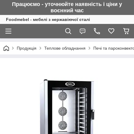
Працюємо - уточнюйте наявність і ціни у
воєнний
час
Foodmebel - мебелі з нержавіючої сталі
Продукція
Теплове обладнання
Печі та пароконвект