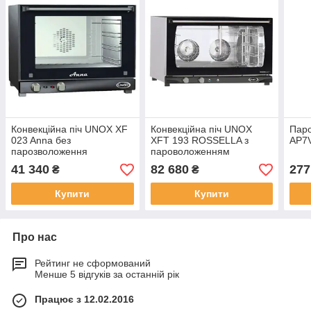
Конвекційна піч UNOX XF
Конвекційна піч UNOX
Паро
023 Anna без
XFT 193 ROSSELLA з
AP7
парозволоження
пароволоженням
41 340
82 680
277
₴
₴
Купити
Купити
Про нас
Рейтинг не сформований
Менше 5 відгуків за останній рік
Працює з 12.02.2016